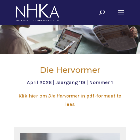
Die Hervormer
April 2026 | Jaargang 119 | Nommer 1
Klik hier om
Die Hervormer
in pdf-formaat te
lees