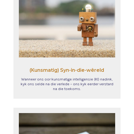
(Kunsmatig) Syn-in-die-wêreld
Wanneer ons oor kunsmatige intelligensie (KI) nadink,
kyk ons selde na die verlede – ons kyk eerder verstard
na die toekoms.