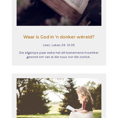
Waar is God in ’n donker wêreld?
Lees: Lukas 24: 13-35
Die afgelope paar weke het dit toenemend moeiliker
geword om van al die nuus oor die oorloë…