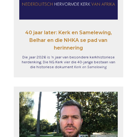
40 jaar later: Kerk en Samelewing,
Belhar en die NHKA se pad van
herinnering
Die jaar 2026 is ’n jaar van besondere kerkhistoriese
herdenking. Die NG Kerk vier die 40-jarige bestaan van
die historiese dokument
Kerk en Samelewing