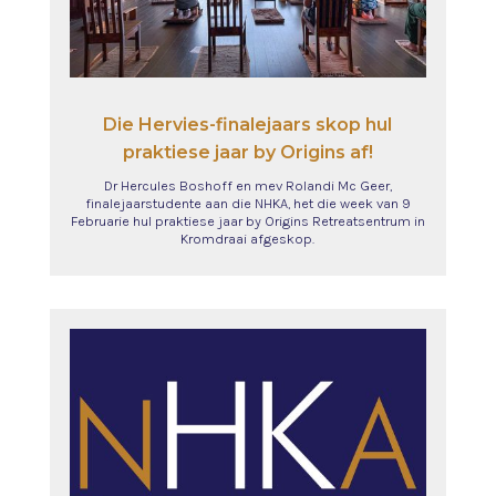
Die Hervies-finalejaars skop hul
praktiese jaar by Origins af!
Dr Hercules Boshoff en mev Rolandi Mc Geer,
finalejaarstudente aan die NHKA, het die week van 9
Februarie hul praktiese jaar by Origins Retreatsentrum in
Kromdraai afgeskop.