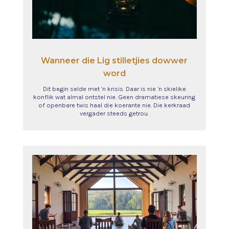
Wanneer die Lig stilletjies dowwer
word
Dit begin selde met ’n krisis. Daar is nie ’n skielike
konflik wat almal ontstel nie. Geen dramatiese skeuring
of openbare twis haal die koerante nie. Die kerkraad
vergader steeds getrou.