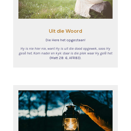
Uit die Woord
Die Here het opgestaan!
Hy is nie hier nie, want Hy is uit die dood opgewek, soos Hy
gesê het. Kom nader en kyk: daar is die plek waar Hy gelê het
(Matt 28: 6, AFR83).