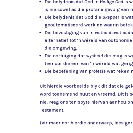
Die belydenis dat God ’n
Heilige God
is w
is nie sowel as die profane gevolg van n
Die belydenis dat God die
Skepper
is wa
geoutomatiseerd werk en waarin beteke
Die bevestiging van ’n
verbondsverhoudi
alternatief tot ’n wêreld van outono
die omgewing.
Die oortuiging dat
wysheid
die mag is w
teenoor die een van ’n wêreld wat gerig
Die beoefening van
profesie
wat rekenin
Uit hierdie voorbeelde blyk dit dat die ge
word toenemend nuut en vreemd. Dit is so 
nie. Mag ons ten spyte hiervan aanhou om
Testament.
(Vir meer oor hierdie onderwerp, lees g