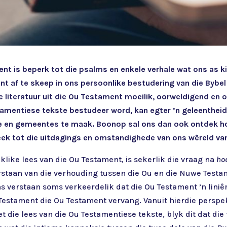
nt is beperk tot die psalms en enkele verhale wat ons as kin
t af te skeep in ons persoonlike bestudering van die Bybel 
e literatuur uit die Ou Testament moeilik, oorweldigend en
amentiese tekste bestudeer word, kan egter ’n geleentheid
e en gemeentes te maak. Boonop sal ons dan ook ontdek hoe
eek tot die uitdagings en omstandighede van ons wêreld
klike lees van die Ou Testament, is sekerlik die vraag na
ho
rstaan van die verhouding tussen die Ou en die Nuwe Testa
s verstaan soms verkeerdelik dat die Ou Testament ’n liniêr
Testament die Ou Testament vervang. Vanuit hierdie perspe
 die lees van die Ou Testamentiese tekste, blyk dit dat die