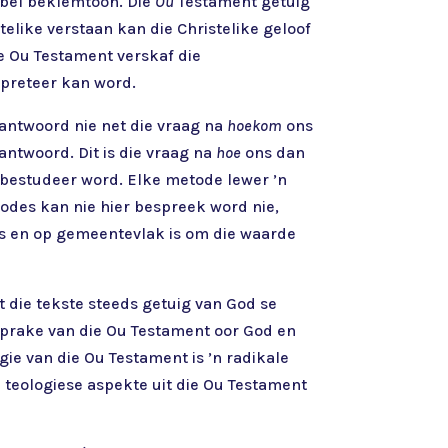
ybel beklemtoon. Die
Ou
Testament getuig
telike verstaan kan die Christelike geloof
e Ou Testament verskaf die
erpreteer kan word.
eantwoord nie net die vraag na
hoekom
ons
antwoord. Dit is die vraag na
hoe
ons dan
 bestudeer word. Elke metode lewer ’n
todes kan nie hier bespreek word nie,
ens en op gemeentevlak is om die waarde
 die tekste steeds getuig van God se
sprake van die Ou Testament oor God en
gie van die Ou Testament is ’n radikale
n teologiese aspekte uit die Ou Testament