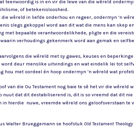
at teenwoordig is in en vir die lewe van die wêreld ondermyn
ihilisme, of betekenisloosheid.
t die wêreld in liefde onderhou en regeer, ondermyn ’n wêr
nis slegs gekoppel word aan dit wat die mens kan skep en
ng
met bepaalde verantwoordelikhede, pligte en die vereiste 
mie waarin verhoudings gekenmerk word aan gemak en selfb
aarvolgens die wêreld met sy gawes, keuses en beperkinge g
 word deur menslike uitvindings en wat eindelik lei tot selfv
g hou met oordeel én hoop ondermyn ’n wêreld wat profet
loof van die Ou Testament nog baie te sê het vir die wêreld wa
nuut dat dit destabiliserend is, dit is so vreemd dat dit n
 in hierdie nuwe, vreemde wêreld ons geloofsverstaan te v
erus Walter Brueggemann se hoofstuk
Old Testament Theolog