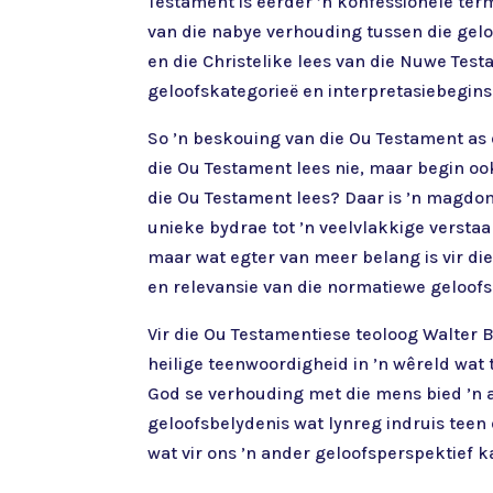
Testament is eerder ’n konfessionele ter
van die nabye verhouding tussen die geloo
en die Christelike lees van die Nuwe Tes
geloofskategorieë en interpretasiebegin
So ’n beskouing van die Ou Testament as 
die Ou Testament lees nie, maar begin oo
die Ou Testament lees? Daar is ’n magdo
unieke bydrae tot ’n veelvlakkige versta
maar wat egter van meer belang is vir di
en relevansie van die normatiewe geloof
Vir die Ou Testamentiese teoloog Walter 
heilige teenwoordigheid in ’n wêreld wa
God se verhouding met die mens bied ’n al
geloofsbelydenis wat lynreg indruis teen 
wat vir ons ’n ander geloofsperspektief k