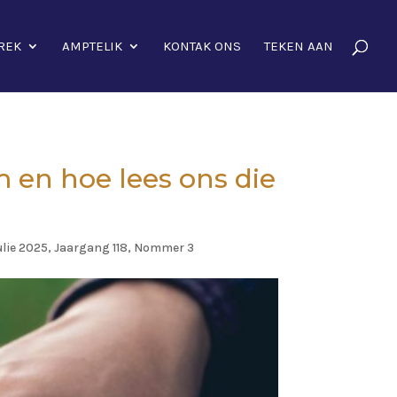
REK
AMPTELIK
KONTAK ONS
TEKEN AAN
m en hoe lees ons die
ulie 2025, Jaargang 118, Nommer 3