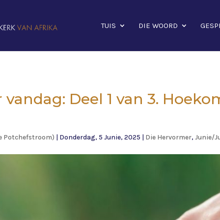
TUIS
DIE WOORD
GESP
 vandag: Deel 1 van 3. Hoeko
e Potchefstroom)
|
Donderdag, 5 Junie, 2025
|
Die Hervormer
,
Junie/J