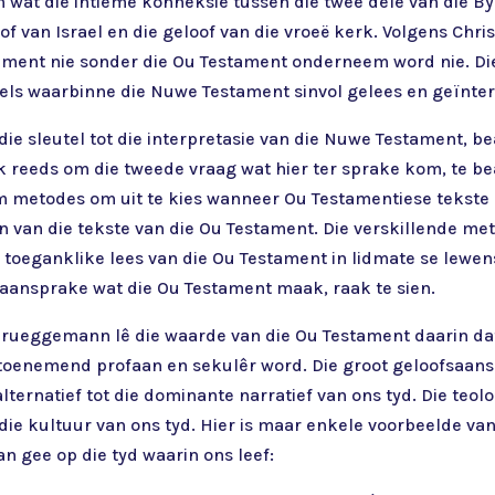
m wat die intieme konneksie tussen die twee dele van die B
f van Israel en die geloof van die vroeë kerk. Volgens Chris
tament nie sonder die Ou Testament onderneem word nie. Di
sels waarbinne die Nuwe Testament sinvol gelees en geïnt
die sleutel tot die interpretasie van die Nuwe Testament, b
k reeds om die tweede vraag wat hier ter sprake kom, te be
m metodes om uit te kies wanneer Ou Testamentiese tekste
an van die tekste van die Ou Testament. Die verskillende me
e toeganklike lees van die Ou Testament in lidmate se lew
saansprake wat die Ou Testament maak, raak te sien.
Brueggemann lê die waarde van die Ou Testament daarin dat
t toenemend profaan en sekulêr word. Die groot geloofsaan
ternatief tot die dominante narratief van ons tyd. Die teolo
die kultuur van ons tyd. Hier is maar enkele voorbeelde va
an gee op die tyd waarin ons leef: