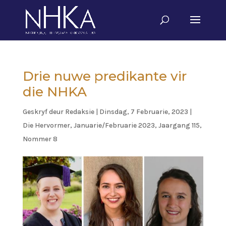
Drie nuwe predikante vir
die NHKA
Geskryf deur
Redaksie
|
Dinsdag, 7 Februarie, 2023
|
Die Hervormer
,
Januarie/Februarie 2023, Jaargang 115,
Nommer 8