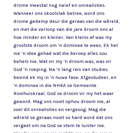
drome meestal nog naïef en onrealisties.
Wanneer ons skoolvlak betree, word ons
drome gedemp deur die geraas van die wêreld,
en met die verloop van die jare droom ons al
hoe minder en kleiner. Van kleins af was my
grootste droom om ’n dominee te wees. Ek het
nie ’n idee gehad wat die beroep alles sou
behels nie. Wat vir my ’n droom was, was vir
God ’n roeping. Na ’n lang reis van studies
bevind ek my in ’n nuwe fase. Afgestudeer, en
’n dominee in die NHKA se Gemeente
Rooihuiskraal. God se droom vir my het waar
geword. Mag ons nooit ophou droom nie, al
voel dit onrealisties en vergesog. Mag die
wêreld se geraas nooit so hard word dat ons
vergeet om na God se stem te luister nie.