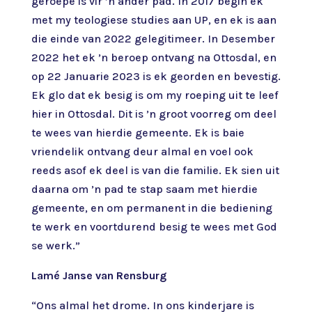
geroepe is vir ’n ander pad. In 2017 begin ek
met my teologiese studies aan UP, en ek is aan
die einde van 2022 gelegitimeer. In Desember
2022 het ek ’n beroep ontvang na Ottosdal, en
op 22 Januarie 2023 is ek georden en bevestig.
Ek glo dat ek besig is om my roeping uit te leef
hier in Ottosdal. Dit is ’n groot voorreg om deel
te wees van hierdie gemeente. Ek is baie
vriendelik ontvang deur almal en voel ook
reeds asof ek deel is van die familie. Ek sien uit
daarna om ’n pad te stap saam met hierdie
gemeente, en om permanent in die bediening
te werk en voortdurend besig te wees met God
se werk.”
Lamé Janse van Rensburg
“Ons almal het drome. In ons kinderjare is