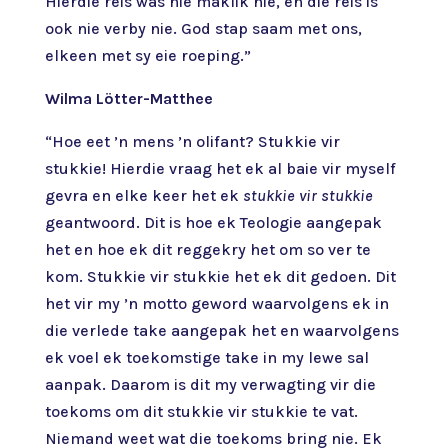
Hierdie reis was nie maklik nie, en die reis is
ook nie verby nie. God stap saam met ons,
elkeen met sy eie roeping.”
Wilma Lötter-Matthee
“Hoe eet ’n mens ’n olifant? Stukkie vir
stukkie! Hierdie vraag het ek al baie vir myself
gevra en elke keer het ek
stukkie vir stukkie
geantwoord. Dit is hoe ek Teologie aangepak
het en hoe ek dit reggekry het om so ver te
kom. Stukkie vir stukkie het ek dit gedoen. Dit
het vir my ’n motto geword waarvolgens ek in
die verlede take aangepak het en waarvolgens
ek voel ek toekomstige take in my lewe sal
aanpak. Daarom is dit my verwagting vir die
toekoms om dit stukkie vir stukkie te vat.
Niemand weet wat die toekoms bring nie. Ek