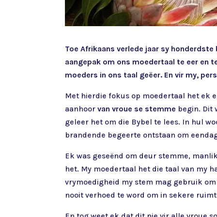
Toe Afrikaans verlede jaar sy honderdste
aangepak om ons moedertaal te eer en te vi
moeders in ons taal geëer. En vir my, per
Met hierdie fokus op moedertaal het ek e
aanhoor
van vroue se stemme
begin. Dit
geleer het om die Bybel te lees. In hul w
brandende begeerte ontstaan om eendag 
Ek was geseënd om deur stemme, manlik é
het. My moedertaal het die taal van my ha
vrymoedigheid my stem mag gebruik om an
nooit verhoed te word om in sekere ruimt
En tog weet ek dat dit nie vir alle vroue 