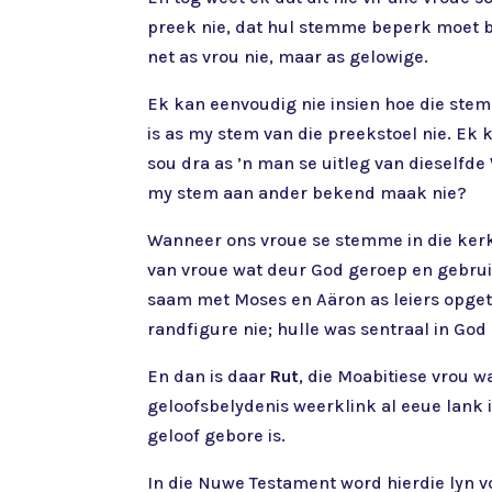
preek nie, dat hul stemme beperk moet bly
net as vrou nie, maar as gelowige.
Ek kan eenvoudig nie insien hoe die stem
is as my stem van die preekstoel nie. Ek
sou dra as ’n man se uitleg van dieself
my stem aan ander bekend maak nie?
Wanneer ons vroue se stemme in die kerk 
van vroue wat deur God geroep en gebrui
saam met Moses en Aäron as leiers opge
randfigure nie; hulle was sentraal in God
En dan is daar
Rut
, die Moabitiese vrou 
geloofsbelydenis weerklink al eeue lank i
geloof gebore is.
In die Nuwe Testament word hierdie lyn v