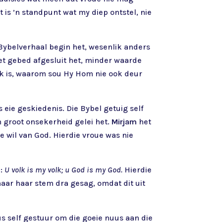
 is ’n standpunt wat my diep ontstel, nie
Bybelverhaal begin het, wesenlik anders
et gebed afgesluit het, minder waarde
k is, waarom sou Hy Hom nie ook deur
eie geskiedenis. Die Bybel getuig self
an groot onsekerheid gelei het.
Mirjam
het
ie wil van God. Hierdie vroue was nie
ê:
U volk is my volk; u God is my God.
Hierdie
maar haar stem dra gesag, omdat dit uit
s self gestuur om die goeie nuus aan die