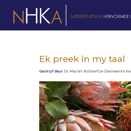
Ek preek in my taal
Geskryf deur
Ds Mariët Robbertze (Gemeente K