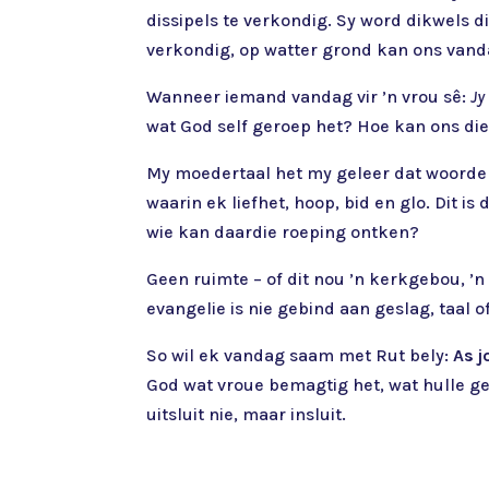
dissipels te verkondig. Sy word dikwels d
verkondig, op watter grond kan ons vanda
Wanneer iemand vandag vir ’n vrou sê:
Jy
wat God self geroep het? Hoe kan ons di
My moedertaal het my geleer dat woorde l
waarin ek liefhet, hoop, bid en glo. Dit i
wie kan daardie roeping ontken?
Geen ruimte – of dit nou ’n kerkgebou, ’n
evangelie is nie gebind aan geslag, taal
So wil ek vandag saam met Rut bely:
As j
God wat vroue bemagtig het, wat hulle ge
uitsluit nie, maar insluit.