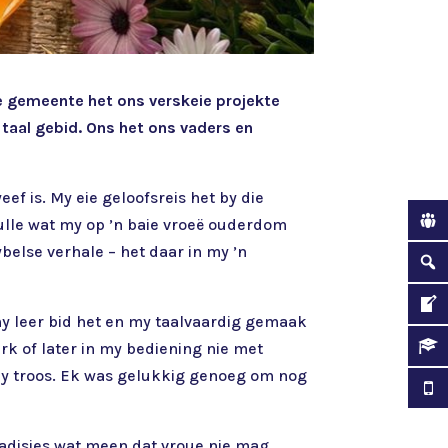
ie gemeente het ons verskeie projekte
 taal gebid. Ons het ons vaders en
f is. My eie geloofsreis het by die
ulle wat my op ’n baie vroeë ouderdom
ybelse verhale – het daar in my ’n
y leer bid het en my taalvaardig gemaak
erk of later in my bediening nie met
my troos. Ek was gelukkig genoeg om nog
 tradisies wat meen dat vroue nie mag