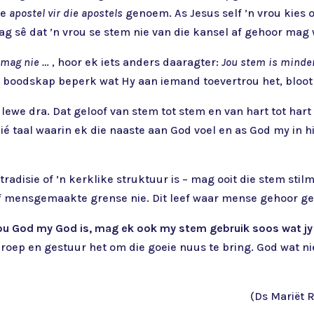
ie
apostel vir die apostels
genoem. As Jesus self ’n vrou kies 
g sê dat ’n vrou se stem nie van die kansel af gehoor mag
 mag nie …
, hoor ek iets anders daaragter:
Jou stem is minde
e boodskap beperk wat Hy aan iemand toevertrou het, bloot
ewe dra. Dat geloof van stem tot stem en van hart tot hart
s dié taal waarin ek die naaste aan God voel en as God my in 
 tradisie of ’n kerklike struktuur is – mag ooit die stem st
 of mensgemaakte grense nie. Dit leef waar mense gehoor g
ou God my God is, mag ek ook my stem gebruik soos wat jy
roep en gestuur het om die goeie nuus te bring. God wat ni
(Ds Mariët 