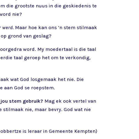
om die grootste nuus in die geskiedenis te
 word nie?
r werd.
Maar hoe kan ons ’n stem stilmaak
 op grond van geslag?
 oorgedra word. My moedertaal is die taal
hierdie taal geroep het om te verkondig,
ilmaak wat God losgemaak het nie. Die
ee aan God se roepstem.
 jou stem gebruik?
Mag ek ook vertel van
e stilmaak nie, maar bevry. God wat nie
Robbertze is leraar in Gemeente Kempten)