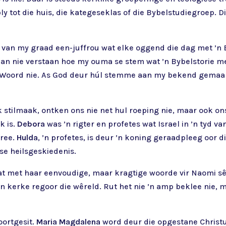
 tot die huis, die kategeseklas of die Bybelstudiegroep. Dit
 van my graad een-juffrou wat elke oggend die dag met ’n 
 kan nie verstaan hoe my ouma se stem wat ’n Bybelstorie m
de Woord nie. As God deur húl stemme aan my bekend gemaa
stilmaak, ontken ons nie net hul roeping nie, maar ook ons 
k is.
Debora
was ’n rigter en profetes wat Israel in ’n tyd v
tree.
Hulda
, ’n profetes, is deur ’n koning geraadpleeg oor d
 se heilsgeskiedenis.
wat met haar eenvoudige, maar kragtige woorde vir Naomi s
n kerke regoor die wêreld. Rut het nie ’n amp beklee nie, 
oortgesit.
Maria Magdalena
word deur die opgestane Christu