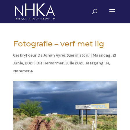
Fotografie – verf met lig
Geskryf deur
Ds Johan Ayres (Germiston)
|
Maandag, 21
Junie, 2021
|
Die Hervormer
,
Julie 2021, Jaargang 114,
Nommer 4