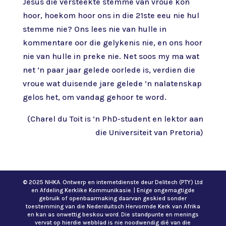
Jesus die versteekte stemme van vroue kon
hoor, hoekom hoor ons in die 21ste eeu nie hul
stemme nie? Ons lees nie van hulle in
kommentare oor die gelykenis nie, en ons hoor
nie van hulle in preke nie. Net soos my ma wat
net ’n paar jaar gelede oorlede is, verdien die
vroue wat duisende jare gelede ’n nalatenskap
gelos het, om vandag gehoor te word.
(Charel du Toit is ’n PhD-student en lektor aan
die Universiteit van Pretoria)
© 2025 NHKA. Ontwerp en internetdienste deur Delitech (PTY) Ltd
en Afdeling Kerklike Kommunikasie. | Enige ongemagtigde
gebruik of openbaarmaking daarvan geskied sonder
toestemming van die Nederduitsch Hervormde Kerk van Afrika
en kan as onwettig beskou word. Die standpunte en menings
vervat op hierdie webblad is nie noodwendig dié van die