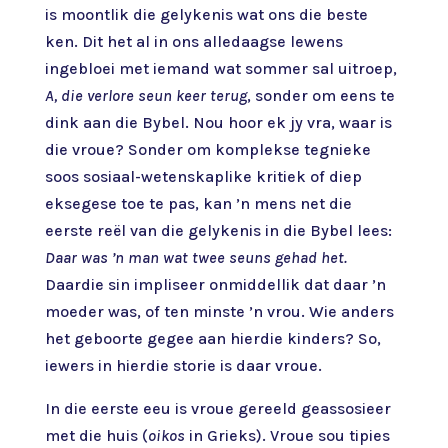
is moontlik die gelykenis wat ons die beste
ken. Dit het al in ons alledaagse lewens
ingebloei met iemand wat sommer sal uitroep,
A, die verlore seun keer terug
, sonder om eens te
dink aan die Bybel. Nou hoor ek jy vra, waar is
die vroue? Sonder om komplekse tegnieke
soos sosiaal-wetenskaplike kritiek of diep
eksegese toe te pas, kan ’n mens net die
eerste reël van die gelykenis in die Bybel lees:
Daar was ’n man wat twee seuns gehad het.
Daardie sin impliseer onmiddellik dat daar ’n
moeder was, of ten minste ’n vrou. Wie anders
het geboorte gegee aan hierdie kinders? So,
iewers in hierdie storie is daar vroue.
In die eerste eeu is vroue gereeld geassosieer
met die huis (
oikos
in Grieks). Vroue sou tipies