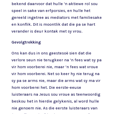
bekend daarvoor dat hulle ’n aktiewe rol sou
speel in sake van erfporsies, en hulle het
gereeld ingetree as mediators met familiesake
en konflik. Dit is moontlik dat die pa se hart
verander is deur kontak met sy vrou.
Gevolgtrekking
Ons kan dus in ons geestesoë sien dat die
verlore seun nie terugkeer na ’n fees wat sy pa
vir hom voorberei nie, maar ’n fees wat vroue
vir hom voorberei. Net so keer hy nie terug na
sy pa se arms nie, maar die arms wat sy ma vir
hom voorberei het. Die eerste-eeuse
luisteraars na Jesus sou vroue as teenwoordig
beskou het in hierdie gelykenis, al word hulle
nie genoem nie. As die eerste luisteraars van