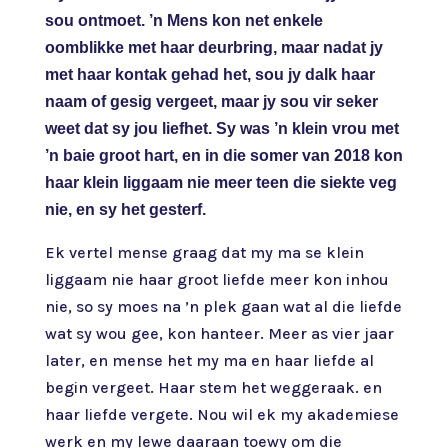
sou ontmoet. ’n Mens kon net enkele
oomblikke met haar deurbring, maar nadat jy
met haar kontak gehad het, sou jy dalk haar
naam of gesig vergeet, maar jy sou vir seker
weet dat sy jou liefhet. Sy was ’n klein vrou met
’n baie groot hart, en in die somer van 2018 kon
haar klein liggaam nie meer teen die siekte veg
nie, en sy het gesterf.
Ek vertel mense graag dat my ma se klein
liggaam nie haar groot liefde meer kon inhou
nie, so sy moes na ’n plek gaan wat al die liefde
wat sy wou gee, kon hanteer. Meer as vier jaar
later, en mense het my ma en haar liefde al
begin vergeet. Haar stem het weggeraak. en
haar liefde vergete. Nou wil ek my akademiese
werk en my lewe daaraan toewy om die