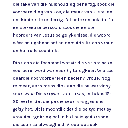
die take van die huishouding behartig, soos die
voorbereiding van kos, die maak van klere, en
om kinders te onderrig. Dit beteken ook dat ’n
eerste-eeuse persoon, soos die eerste
hoorders van Jesus se gelykenisse, die woord
oikos
sou gehoor het en onmiddellik aan vroue
en hul rolle sou dink.
Dink aan die feesmaal wat vir die verlore seun
voorberei word wanneer hy terugkeer. Wie sou
daardie kos voorberei en bedien? Vroue. Nog
te meer, as ’n mens dink aan die pa wat vir sy
seun wag: Die skrywer van Lukas, in Lukas 15:
20, vertel dat die pa die seun
innig jammer
gekry
het. Dit is moontlik dat die pa tyd met sy
vrou deurgebring het in hul huis gedurende
die seun se afwesigheid. Vroue was ook