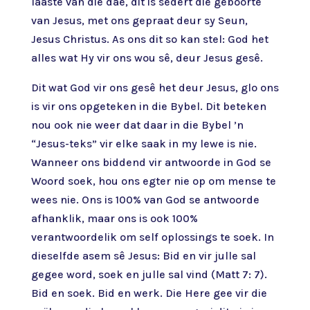
laaste van die dae, dit is sedert die geboorte
van Jesus, met ons gepraat deur sy Seun,
Jesus Christus. As ons dit so kan stel: God het
alles wat Hy vir ons wou sê, deur Jesus gesê.
Dit wat God vir ons gesê het deur Jesus, glo ons
is vir ons opgeteken in die Bybel. Dit beteken
nou ook nie weer dat daar in die Bybel ’n
“Jesus-teks” vir elke saak in my lewe is nie.
Wanneer ons biddend vir antwoorde in God se
Woord soek, hou ons egter nie op om mense te
wees nie. Ons is 100% van God se antwoorde
afhanklik, maar ons is ook 100%
verantwoordelik om self oplossings te soek. In
dieselfde asem sê Jesus: Bid en vir julle sal
gegee word, soek en julle sal vind (Matt 7: 7).
Bid en soek. Bid en werk. Die Here gee vir die