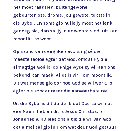
net moet raaksien, buitengewone
gebeurtenisse, drome, jou gewete, tekste in
die Bybel. En soms glo hulle jy moet net lank
genoeg bid, dan sal jy ’n antwoord vind. Dit kan
moontlik so wees.
Op grond van deeglike navorsing sê die
meeste teoloë egter dat God, omdat Hy die
almagtige God is, op enige wyse sy wil aan ons
bekend kan maak. Alles is vir Hom moontlik.
Dit wat mense glo oor hoe God se wil werk, is
egter nie sonder meer die aanvaarbare nie.
Uit die Bybel is dit duidelik dat God se wil net
een Naam het, en dit is Jesus Christus. In
Johannes 6: 40 lees ons dit is die wil van God
dat almal sal glo in Hom wat deur God gestuur