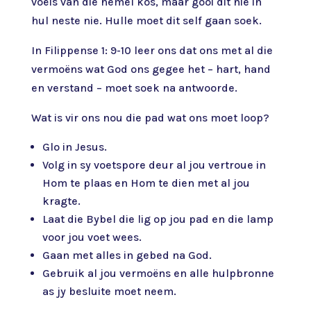
voëls van die hemel kos, maar gooi dit nie in
hul neste nie. Hulle moet dit self gaan soek.
In Filippense 1: 9-10 leer ons dat ons met al die
vermoëns wat God ons gegee het – hart, hand
en verstand – moet soek na antwoorde.
Wat is vir ons nou die pad wat ons moet loop?
Glo in Jesus.
Volg in sy voetspore deur al jou vertroue in
Hom te plaas en Hom te dien met al jou
kragte.
Laat die Bybel die lig op jou pad en die lamp
voor jou voet wees.
Gaan met alles in gebed na God.
Gebruik al jou vermoëns en alle hulpbronne
as jy besluite moet neem.