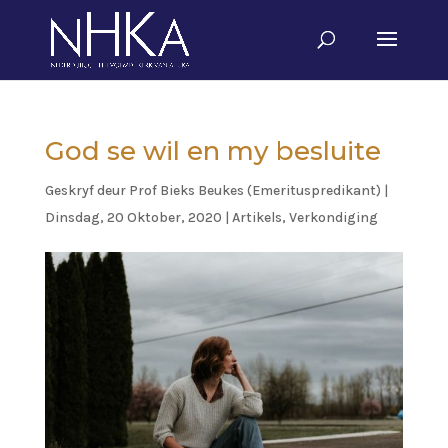
God se wil en my besluite
Geskryf deur
Prof Bieks Beukes (Emerituspredikant)
|
Dinsdag, 20 Oktober, 2020
|
Artikels
,
Verkondiging