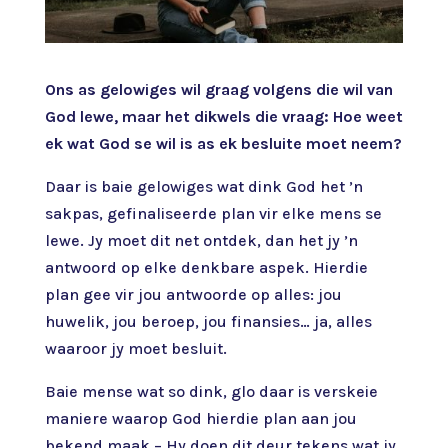
Ons as gelowiges wil graag volgens die wil van
God lewe, maar het dikwels die vraag: Hoe weet
ek wat God se wil is as ek besluite moet neem?
Daar is baie gelowiges wat dink God het ’n
sakpas, gefinaliseerde plan vir elke mens se
lewe. Jy moet dit net ontdek, dan het jy ’n
antwoord op elke denkbare aspek. Hierdie
plan gee vir jou antwoorde op alles: jou
huwelik, jou beroep, jou finansies… ja, alles
waaroor jy moet besluit.
Baie mense wat so dink, glo daar is verskeie
maniere waarop God hierdie plan aan jou
bekend maak – Hy doen dit deur tekens wat jy