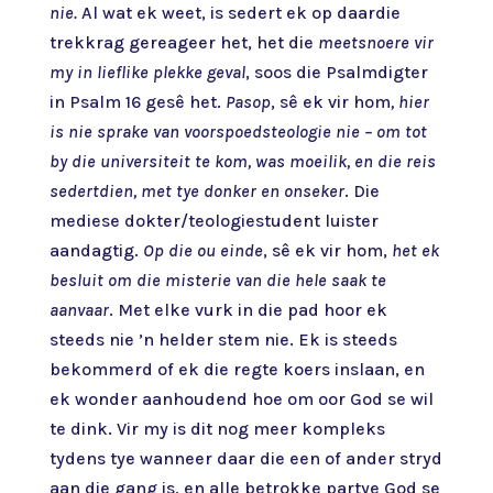
nie.
Al wat ek weet, is sedert ek op daardie
trekkrag gereageer het, het die
meetsnoere vir
my in lieflike plekke geval
, soos die Psalmdigter
in Psalm 16 gesê het.
Pasop
, sê ek vir hom
, hier
is nie sprake van voorspoedsteologie nie – om tot
by die universiteit te kom, was moeilik, en die reis
sedertdien, met tye donker en onseker
. Die
mediese dokter/teologiestudent luister
aandagtig.
Op die ou einde
, sê ek vir hom,
het ek
besluit om die misterie van die hele saak te
aanvaar
. Met elke vurk in die pad hoor ek
steeds nie ’n helder stem nie. Ek is steeds
bekommerd of ek die regte koers inslaan, en
ek wonder aanhoudend hoe om oor God se wil
te dink. Vir my is dit nog meer kompleks
tydens tye wanneer daar die een of ander stryd
aan die gang is, en alle betrokke partye God se