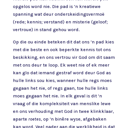
opgelos word nie. Die pad is ’n kreatiewe
spanning wat deur onderskeidingsvermoë
(rede; kennis; verstand) en misterie (geloof;
vertroue) in stand gehou word.
Op die ou einde beteken dit dat ons ’n pad kies
met die beste en ook beperkte kennis tot ons
beskikking, en ons vertrou vir God om dit saam
met ons deur te loop. Ek weet nie of ek meer
kan glo dat iemand gestraf word deur God as
hulle links sou kies, wanneer hulle regs moes
gegaan het nie, of regs gaan, toe hulle links
moes gegaan het nie. In elk geval is dit ’n
vraag of die kompleksiteit van menslike lewe
en ons verhouding met God in twee klinkklaar,
aparte
roetes
, op ’n binêre wyse, afgebaken
kan word. Veel nader aan die werklikheid is dat