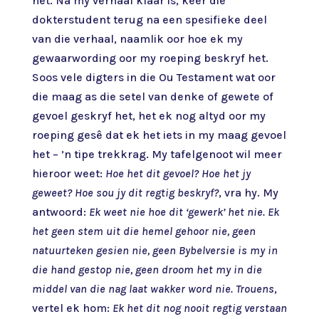
het. Na my verhaal klaar is, keer die
dokterstudent terug na een spesifieke deel
van die verhaal, naamlik oor hoe ek my
gewaarwording oor my roeping beskryf het.
Soos vele digters in die Ou Testament wat oor
die maag as die setel van denke of gewete of
gevoel geskryf het, het ek nog altyd oor my
roeping gesê dat ek het iets in my maag gevoel
het – ’n tipe trekkrag. My tafelgenoot wil meer
hieroor weet:
Hoe het dit gevoel? Hoe het jy
geweet? Hoe sou jy dit regtig beskryf?
, vra hy. My
antwoord:
Ek weet nie hoe dit ‘gewerk’ het nie. Ek
het geen stem uit die hemel gehoor nie, geen
natuurteken gesien nie, geen Bybelversie is my in
die hand gestop nie, geen droom het my in die
middel van die nag laat wakker word nie.
Trouens
,
vertel ek hom:
Ek het dit nog nooit regtig verstaan