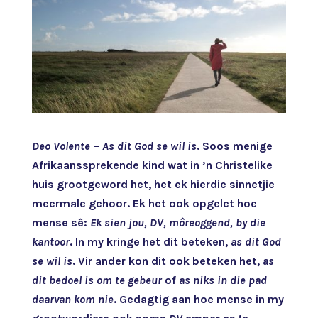
Deo Volente
–
As dit God se wil is
. Soos menige
Afrikaanssprekende kind wat in ’n Christelike
huis grootgeword het, het ek hierdie sinnetjie
meermale gehoor. Ek het ook opgelet hoe
mense sê:
Ek sien jou, DV, môreoggend, by die
kantoor
. In my kringe het dit beteken,
as dit God
se wil is
. Vir ander kon dit ook beteken het,
as
dit bedoel is om te gebeur
of
as niks in die pad
daarvan kom nie
. Gedagtig aan hoe mense in my