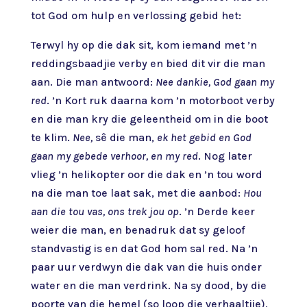
tot God om hulp en verlossing gebid het:
Terwyl hy op die dak sit, kom iemand met ’n
reddingsbaadjie verby en bied dit vir die man
aan. Die man antwoord:
Nee dankie, God gaan my
red
. ’n Kort ruk daarna kom ’n motorboot verby
en die man kry die geleentheid om in die boot
te klim.
Nee,
sê die man,
ek het gebid en God
gaan my gebede verhoor, en my red
. Nog later
vlieg ’n helikopter oor die dak en ’n tou word
na die man toe laat sak, met die aanbod:
Hou
aan die tou vas, ons trek jou op
. ’n Derde keer
weier die man, en benadruk dat sy geloof
standvastig is en dat God hom sal red. Na ’n
paar uur verdwyn die dak van die huis onder
water en die man verdrink. Na sy dood, by die
poorte van die hemel (so loop die verhaaltjie),