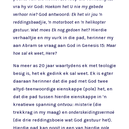
vra hy vir God:
Hoekom het U nie my gebede
verhoor nie?
God antwoord
: Ek het vir jou ’n
reddingsbaadjie, ’n motorboot en ’n helikopter
gestuur. Wat moes Ek nog gedoen het?
Hierdie
verhaaltjie en my vurk in die pad, herinner my
aan Abram se vraag aan God in Genesis 15:
Maar
hoe sal ek weet, Here?
Na meer as 20 jaar waartydens ek met teologie
besig is, het ek gedink ek sal weet. Ek is egter
daaraan herinner dat die pad met God twee
altyd-teenwoordige eienskappe (pole) het, en
dat die pad tussen hierdie eienskappe in ’n
kreatiewe spanning ontvou:
misterie
(die
trekkrag in my maag) en
onderskeidingsvermoë
(die drie reddingsboeie wat God gestuur het).
Hierdie pad kan nooit in een van hierdie
pole