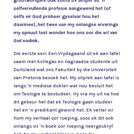
grootwordjare ook soms
DV
amper as ’n
selfvervullende profesie aangewend het (of
selfs vir God probeer gyselaar hou het
daarmee), het twee van my onlangse ervarings
my opnuut laat wonder hoe ons oor die
wil van
God
nadink.
Die eerste een: Een Vrydagaand sit ek aan tafel
saam met kollegas en nagraadse studente uit
Duitsland wat ons Fakulteit by die Universiteit
van Pretoria besoek het. My sitplek aan tafel is
langs ’n mediese dokter wat nou besluit het
om Teologie te bestudeer. Hy vra my uit na hoe
dit gebeur het dat ek Teologie gaan studeer
het en ’n predikant geword het. Ek vertel vir
hom my verhaal oor roeping, soos ek dit ook
onlangs vir ’n boek oor roeping neergeskryf