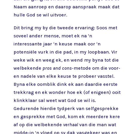
Naam aanroep en daarop aanspraak maak dat
hulle God se wil uitvoer.
Dit bring my by die tweede ervaring: Soos met
soveel ander mense, moet ek na ’n
interessante jaar ’n keuse maak oor ’n
potensiële vurk in die pad, in my loopbaan. Vir
weke wik en weeg ek, en wend my byna tot die
welbekende
pros and cons
-metode om die voor-
en nadele van elke keuse te probeer vasstel.
Byna elke oomblik dink ek aan daardie eerste
trekkrag en ek wonder hoe ek (of enigeen) ooit
klinkklaar sal weet wat God se wil is.
Gedurende hierdie tydperk van selfgesprekke
en gesprekke met God, kom ek meerdere kere
af op die welbekende
verhaal
van die man wat
midde-in ’n vloed op sy dak vasgekeer was en