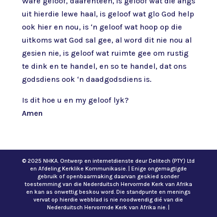
Ware geloof, daarenteen, is geloof wat die angs
uit hierdie lewe haal, is geloof wat glo God help
ook hier en nou, is ‘n geloof wat hoop op die
uitkoms wat God sal gee, al word dit nie nou al
gesien nie, is geloof wat ruimte gee om rustig
te dink en te handel, en so te handel, dat ons
godsdiens ook ‘n daadgodsdiens is.
Is dit hoe u en my geloof lyk?
Amen
© 2025 NHKA. Ontwerp en internetdienste deur Delitech (PTY) Ltd
en Afdeling Kerklike Kommunikasie. | Enige ongemagtigde
gebruik of openbaarmaking daarvan geskied sonder
toestemming van die Nederduitsch Hervormde Kerk van Afrika
en kan as onwettig beskou word. Die standpunte en menings
vervat op hierdie webblad is nie noodwendig dié van die
Nederduitsch Hervormde Kerk van Afrika nie. |