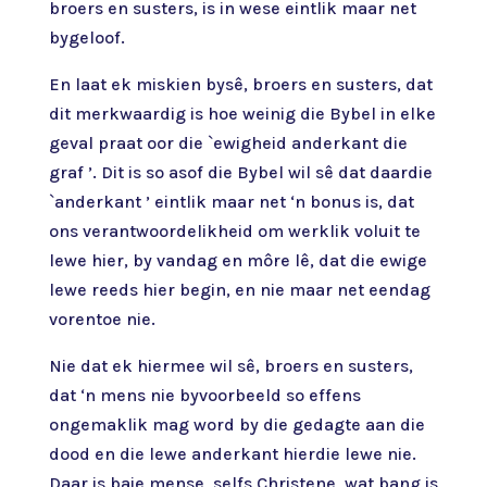
broers en susters, is in wese eintlik maar net
bygeloof.
En laat ek miskien bysê, broers en susters, dat
dit merkwaardig is hoe weinig die Bybel in elke
geval praat oor die `ewigheid anderkant die
graf ’. Dit is so asof die Bybel wil sê dat daardie
`anderkant ’ eintlik maar net ‘n bonus is, dat
ons verantwoordelikheid om werklik voluit te
lewe hier, by vandag en môre lê, dat die ewige
lewe reeds hier begin, en nie maar net eendag
vorentoe nie.
Nie dat ek hiermee wil sê, broers en susters,
dat ‘n mens nie byvoorbeeld so effens
ongemaklik mag word by die gedagte aan die
dood en die lewe anderkant hierdie lewe nie.
Daar is baie mense, selfs Christene, wat bang is