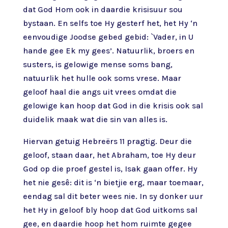
dat God Hom ook in daardie krisisuur sou
bystaan. En selfs toe Hy gesterf het, het Hy ‘n
eenvoudige Joodse gebed gebid: `Vader, in U
hande gee Ek my gees’. Natuurlik, broers en
susters, is gelowige mense soms bang,
natuurlik het hulle ook soms vrese. Maar
geloof haal die angs uit vrees omdat die
gelowige kan hoop dat God in die krisis ook sal
duidelik maak wat die sin van alles is.
Hiervan getuig Hebreërs 11 pragtig. Deur die
geloof, staan daar, het Abraham, toe Hy deur
God op die proef gestel is, Isak gaan offer. Hy
het nie gesê: dit is ‘n bietjie erg, maar toemaar,
eendag sal dit beter wees nie. In sy donker uur
het Hy in geloof bly hoop dat God uitkoms sal
gee, en daardie hoop het hom ruimte gegee