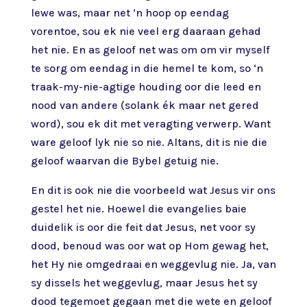
lewe was, maar net ‘n hoop op eendag
vorentoe, sou ek nie veel erg daaraan gehad
het nie. En as geloof net was om om vir myself
te sorg om eendag in die hemel te kom, so ‘n
traak-my-nie-agtige houding oor die leed en
nood van andere (solank ék maar net gered
word), sou ek dit met veragting verwerp. Want
ware geloof lyk nie so nie. Altans, dit is nie die
geloof waarvan die Bybel getuig nie.
En dit is ook nie die voorbeeld wat Jesus vir ons
gestel het nie. Hoewel die evangelies baie
duidelik is oor die feit dat Jesus, net voor sy
dood, benoud was oor wat op Hom gewag het,
het Hy nie omgedraai en weggevlug nie. Ja, van
sy dissels het weggevlug, maar Jesus het sy
dood tegemoet gegaan met die wete en geloof