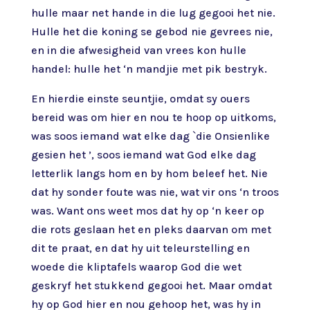
hulle maar net hande in die lug gegooi het nie.
Hulle het die koning se gebod nie gevrees nie,
en in die afwesigheid van vrees kon hulle
handel: hulle het ‘n mandjie met pik bestryk.
En hierdie einste seuntjie, omdat sy ouers
bereid was om hier en nou te hoop op uitkoms,
was soos iemand wat elke dag `die Onsienlike
gesien het ’, soos iemand wat God elke dag
letterlik langs hom en by hom beleef het. Nie
dat hy sonder foute was nie, wat vir ons ‘n troos
was. Want ons weet mos dat hy op ‘n keer op
die rots geslaan het en pleks daarvan om met
dit te praat, en dat hy uit teleurstelling en
woede die kliptafels waarop God die wet
geskryf het stukkend gegooi het. Maar omdat
hy op God hier en nou gehoop het, was hy in