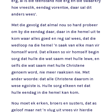
erg, al is die teenstand hoe erg en die swaarkry
hoe vreeslik, eendag vorentoe, daar sal dit
anders wees’.
Met die gevolg dat almal nou so hard probeer
om by die eendag daar, daar in die hemel uit te
kom waar alles goed en reg sal wees, dat die
wedloop na die hemel ‘n saak van elke man vir
homself word. Dat elkeen so vir homself begin
sorg dat hulle die wat saam met hulle lewe, en
selfs die wat saam met hulle Christene
genoem word, nie meer raaksien nie. Met
ander woorde: dat alle Christene daarom in
wese egoïste is. Hulle sorg elkeen net dat
hulle eendag in die hemel kan kom.
Nou moet ek erken, broers en susters, dat as
geloof maar net ‘n vlug uit vrees vir hierdie