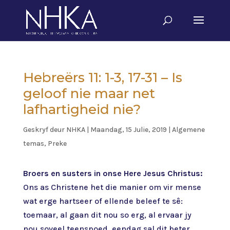
Hebreërs 11: 1-3, 17-31 – Is
geloof nie maar net
lafhartigheid nie?
Geskryf deur
NHKA
|
Maandag, 15 Julie, 2019
|
Algemene
temas
,
Preke
Broers en susters in onse Here Jesus Christus:
Ons as Christene het die manier om vir mense
wat erge hartseer of ellende beleef te sê:
toemaar, al gaan dit nou so erg, al ervaar jy
nou soveel teenspoed, eendag sal dit beter