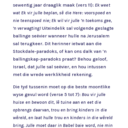
sewentig jaar draaglik maak (vers 11):
Ek weet
wat Ek vir julle beplan, sê die Here: voorspoed en
nie teenspoed nie; Ek wil vir julle ’n toekoms gee,
’n verwagting!
Uiteindelik sal volgende geslagte
ballinge seëvier wanneer hulle na Jerusalem
sal terugkeer. Dit herinner ietwat aan die
Stockdale-paradoks, of kan ons dalk van ’n
ballingskap-paradoks praat? Behou geloof,
Israel, dat julle sal seëvier, en hou intussen
met die wrede werklikheid rekening.
Die tyd tussenin moet op die beste moontlike
wyse gevul word (verse 5 tot 7):
Bou vir julle
huise en bewoon dit, lê tuine aan en eet die
opbrengs daarvan, trou en bring kinders in die
wêreld, en laat hulle trou en kinders in die wêreld
bring. Julle moet daar in Babel baie word, nie min