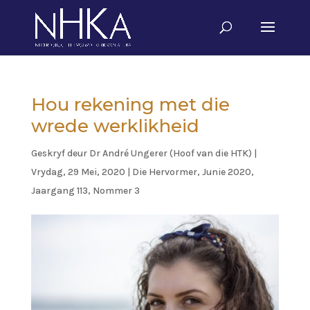
Hou rekening met die
wrede werklikheid
Geskryf deur
Dr André Ungerer (Hoof van die HTK)
|
Vrydag, 29 Mei, 2020
|
Die Hervormer
,
Junie 2020,
Jaargang 113, Nommer 3