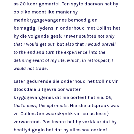
as 20 keer gemartel. Ten spyte daarvan het hy
op elke moontlike manier sy
medekrygsgevangenes bemoedig en
bemagtig. Tydens ’n onderhoud met Collins het
hy die volgende gesê:
I never doubted not only
that I would get out, but also that I would prevail
to the end and turn the experience into the
defining event of my life, which, in retrospect, I
would not trade
.
Later gedurende die onderhoud het Collins vir
Stockdale uitgevra oor watter
krygsgevangenes dit nie oorleef het nie.
Oh,
that’s easy, the optimists.
Hierdie uitspraak was
vir Collins (en waarskynlik vir jou as leser)
verwarrend. Pas tevore het hy verklaar dat hy
heeltyd geglo het dat hy alles sou oorleef.