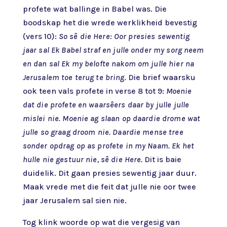
profete wat ballinge in Babel was. Die
boodskap het die wrede werklikheid bevestig
(vers 10):
So sê die Here: Oor presies sewentig
jaar sal Ek Babel straf en julle onder my sorg neem
en dan sal Ek my belofte nakom om julle hier na
Jerusalem toe terug te bring.
Die brief waarsku
ook teen vals profete in verse 8 tot 9:
Moenie
dat die profete en waarsêers daar by julle julle
mislei nie. Moenie ag slaan op daardie drome wat
julle so graag droom nie. Daardie mense tree
sonder opdrag op as profete in my Naam. Ek het
hulle nie gestuur nie, sê die Here.
Dit is baie
duidelik. Dit gaan presies sewentig jaar duur.
Maak vrede met die feit dat julle nie oor twee
jaar Jerusalem sal sien nie.
Tog klink woorde op wat die vergesig van