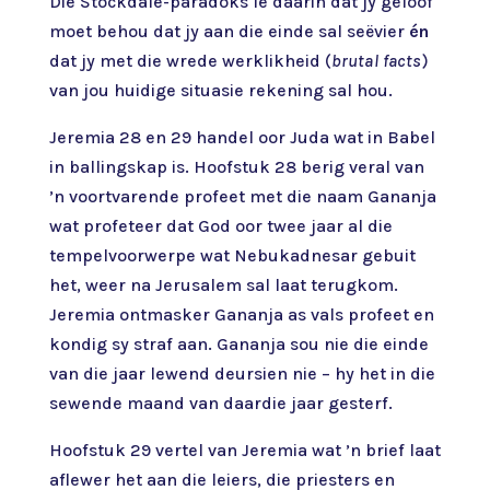
Die Stockdale-paradoks lê daarin dat jy geloof
moet behou dat jy aan die einde sal seëvier
én
dat jy met die wrede werklikheid
(
brutal facts
)
van jou huidige situasie rekening sal hou.
Jeremia 28 en 29 handel oor Juda wat in Babel
in ballingskap is. Hoofstuk 28 berig veral van
’n voortvarende profeet met die naam Gananja
wat profeteer dat God oor twee jaar al die
tempelvoorwerpe wat Nebukadnesar gebuit
het, weer na Jerusalem sal laat terugkom.
Jeremia ontmasker Gananja as vals profeet en
kondig sy straf aan. Gananja sou nie die einde
van die jaar lewend deursien nie – hy het in die
sewende maand van daardie jaar gesterf.
Hoofstuk 29 vertel van Jeremia wat ’n brief laat
aflewer het aan die leiers, die priesters en