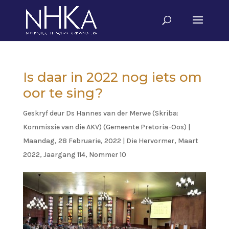
Is daar in 2022 nog iets om
oor te sing?
Geskryf deur
Ds Hannes van der Merwe (Skriba:
Kommissie van die AKV) (Gemeente Pretoria-Oos)
|
Maandag, 28 Februarie, 2022
|
Die Hervormer
,
Maart
2022, Jaargang 114, Nommer 10