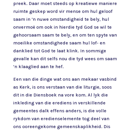
preek. Daar moet steeds op kreatiewe maniere
ruimte geskep word vir mense om hul geloof
saam in ’n nuwe omstandigheid te bely, hul
onvermoë om ook in hierdie tyd God se wil te
gehoorsaam saam te bely, en om ten spyte van
moeilike omstandighede saam hul lof- en
danklied tot God te laat klink. In sommige
gevalle kan dit selfs nou die tyd wees om saam
’n klaaglied aan te hef.
Een van die dinge wat ons aan mekaar vasbind
as Kerk, is ons verstaan van die liturgie, soos
dit in die Diensboek na vore kom. Al lyk die
inkleding van die erediens in verskillende
gemeentes dalk effens anders, is die volle
rykdom van eredienselemente tog deel van
ons ooreengekome gemeenskaplikheid. Dis