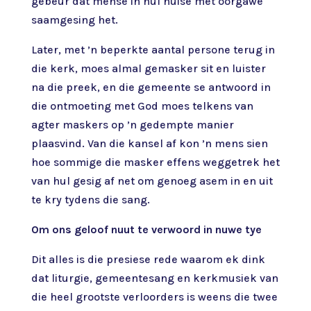
gebeur dat mense in hul huise met oorgawe
saamgesing het.
Later, met ’n beperkte aantal persone terug in
die kerk, moes almal gemasker sit en luister
na die preek, en die gemeente se antwoord in
die ontmoeting met God moes telkens van
agter maskers op ’n gedempte manier
plaasvind. Van die kansel af kon ’n mens sien
hoe sommige die masker effens weggetrek het
van hul gesig af net om genoeg asem in en uit
te kry tydens die sang.
Om ons geloof nuut te verwoord in nuwe tye
Dit alles is die presiese rede waarom ek dink
dat liturgie, gemeentesang en kerkmusiek van
die heel grootste verloorders is weens die twee