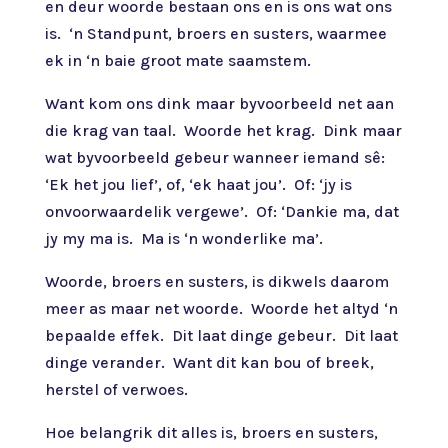
en deur woorde bestaan ons en is ons wat ons
is. ‘n Standpunt, broers en susters, waarmee
ek in ‘n baie groot mate saamstem.
Want kom ons dink maar byvoorbeeld net aan
die krag van taal. Woorde het krag. Dink maar
wat byvoorbeeld gebeur wanneer iemand sê:
‘Ek het jou lief’, of, ‘ek haat jou’. Of: ‘jy is
onvoorwaardelik vergewe’. Of: ‘Dankie ma, dat
jy my ma is. Ma is ‘n wonderlike ma’.
Woorde, broers en susters, is dikwels daarom
meer as maar net woorde. Woorde het altyd ‘n
bepaalde effek. Dit laat dinge gebeur. Dit laat
dinge verander. Want dit kan bou of breek,
herstel of verwoes.
Hoe belangrik dit alles is, broers en susters,