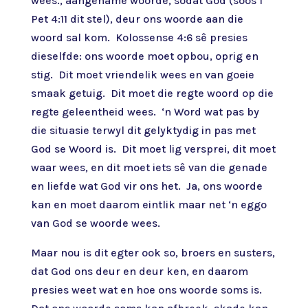
wees., aangename woorde, sodat God (soos 1
Pet 4:11 dit stel), deur ons woorde aan die
woord sal kom. Kolossense 4:6 sê presies
dieselfde: ons woorde moet opbou, oprig en
stig. Dit moet vriendelik wees en van goeie
smaak getuig. Dit moet die regte woord op die
regte geleentheid wees. ‘n Word wat pas by
die situasie terwyl dit gelyktydig in pas met
God se Woord is. Dit moet lig versprei, dit moet
waar wees, en dit moet iets sê van die genade
en liefde wat God vir ons het. Ja, ons woorde
kan en moet daarom eintlik maar net ‘n eggo
van God se woorde wees.
Maar nou is dit egter ook so, broers en susters,
dat God ons deur en deur ken, en daarom
presies weet wat en hoe ons woorde soms is.