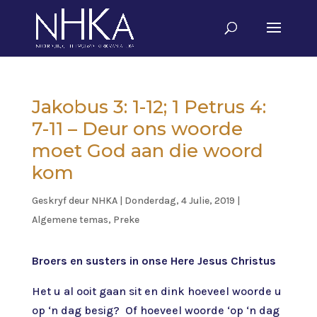
Jakobus 3: 1-12; 1 Petrus 4:
7-11 – Deur ons woorde
moet God aan die woord
kom
Geskryf deur
NHKA
|
Donderdag, 4 Julie, 2019
|
Algemene temas
,
Preke
Broers en susters in onse Here Jesus Christus
Het u al ooit gaan sit en dink hoeveel woorde u
op ‘n dag besig? Of hoeveel woorde ‘op ‘n dag