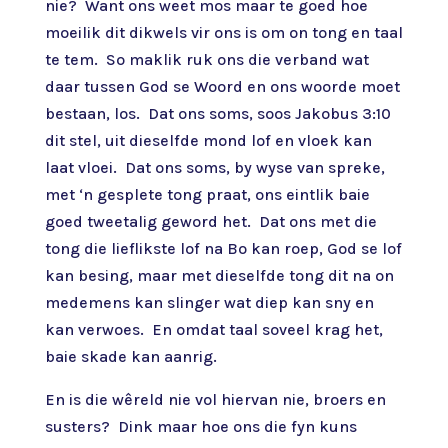
nie? Want ons weet mos maar te goed hoe
moeilik dit dikwels vir ons is om on tong en taal
te tem. So maklik ruk ons die verband wat
daar tussen God se Woord en ons woorde moet
bestaan, los. Dat ons soms, soos Jakobus 3:10
dit stel, uit dieselfde mond lof en vloek kan
laat vloei. Dat ons soms, by wyse van spreke,
met ‘n gesplete tong praat, ons eintlik baie
goed tweetalig geword het. Dat ons met die
tong die lieflikste lof na Bo kan roep, God se lof
kan besing, maar met dieselfde tong dit na on
medemens kan slinger wat diep kan sny en
kan verwoes. En omdat taal soveel krag het,
baie skade kan aanrig.
En is die wêreld nie vol hiervan nie, broers en
susters? Dink maar hoe ons die fyn kuns