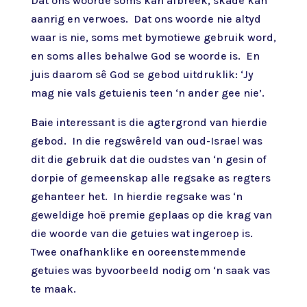
Dat ons woorde soms kan afbreek, skade kan
aanrig en verwoes. Dat ons woorde nie altyd
waar is nie, soms met bymotiewe gebruik word,
en soms alles behalwe God se woorde is. En
juis daarom sê God se gebod uitdruklik: ‘Jy
mag nie vals getuienis teen ‘n ander gee nie’.
Baie interessant is die agtergrond van hierdie
gebod. In die regswêreld van oud-Israel was
dit die gebruik dat die oudstes van ‘n gesin of
dorpie of gemeenskap alle regsake as regters
gehanteer het. In hierdie regsake was ‘n
geweldige hoë premie geplaas op die krag van
die woorde van die getuies wat ingeroep is.
Twee onafhanklike en ooreenstemmende
getuies was byvoorbeeld nodig om ‘n saak vas
te maak.