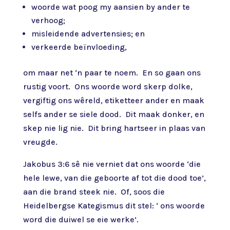
woorde wat poog my aansien by ander te
verhoog;
misleidende advertensies; en
verkeerde beïnvloeding,
om maar net ‘n paar te noem. En so gaan ons
rustig voort. Ons woorde word skerp dolke,
vergiftig ons wêreld, etiketteer ander en maak
selfs ander se siele dood. Dit maak donker, en
skep nie lig nie. Dit bring hartseer in plaas van
vreugde.
Jakobus 3:6 sê nie verniet dat ons woorde ‘die
hele lewe, van die geboorte af tot die dood toe’,
aan die brand steek nie. Of, soos die
Heidelbergse Kategismus dit stel: ‘ ons woorde
word die duiwel se eie werke’.