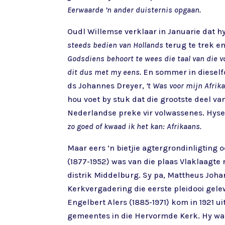
Eerwaarde ’n ander duisternis opgaan.
Oudl Willemse verklaar in Januarie dat h
steeds bedien van Hollands
terug te trek en
Godsdiens behoort te wees die taal van die vo
dit dus met my eens.
En sommer in dieself
ds Johannes Dreyer,
’t Was voor mijn Afrik
hou voet by stuk dat die grootste deel va
Nederlandse preke vir volwassenes. Hyse
zo goed of kwaad ik het kan: Afrikaans.
Maar eers ’n bietjie agtergrondinligting
(1877-1952) was van die plaas Vlaklaagte
distrik Middelburg. Sy pa, Mattheus Joha
Kerkvergadering die eerste pleidooi gelew
Engelbert Alers (1885-1971) kom in 1921 u
gemeentes in die Hervormde Kerk. Hy was v