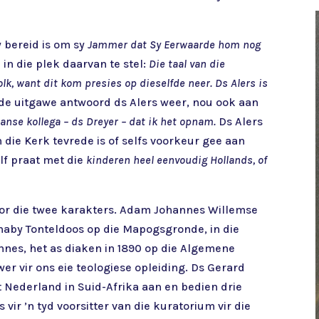
y bereid is om sy
Jammer dat Sy Eerwaarde hom nog
 in die plek daarvan te stel:
Die taal van die
lk, want dit kom presies op dieselfde neer. Ds Alers is
de uitgawe antwoord ds Alers weer, nou ook aan
aanse kollega – ds Dreyer – dat ik het opnam.
Ds Alers
n die Kerk tevrede is of selfs voorkeur gee aan
lf praat met die
kinderen heel eenvoudig Hollands, of
 oor die twee karakters. Adam Johannes Willemse
 naby Tonteldoos op die Mapogsgronde, in die
nnes, het as diaken in 1890 op die Algemene
er vir ons eie teologiese opleiding. Ds Gerard
it Nederland in Suid-Afrika aan en bedien drie
ir ’n tyd voorsitter van die kuratorium vir die