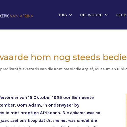
TUIS
DIE WOORD
GESP
waarde hom nog steeds bedie
predikant/Sekretaris van die Komitee vir die Argief, Museum en Bibli
Hervormer
van 15 Oktober 1925 oor Gemeente
tember. Oom Adam, ’n onderwyser by
es in met pragtige Afrikaans.
Die opkoms was so
e jaar. Laat ons hoop dat dit nie net was omdat die