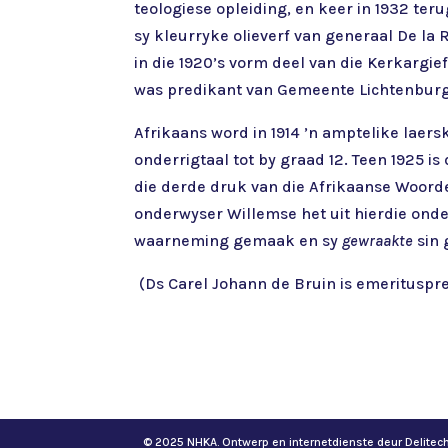
teologiese opleiding, en keer in 1932 te
sy kleurryke olieverf van generaal De la 
in die 1920’s vorm deel van die Kerkarg
was predikant van Gemeente Lichtenburg 
Afrikaans word in 1914 ’n amptelike laersk
onderrigtaal tot by graad 12. Teen 1925 i
die derde druk van die Afrikaanse Woorde
onderwyser Willemse het uit hierdie onde
waarneming gemaak en sy
gewraakte
sin 
(Ds Carel Johann de Bruin is emerituspred
© 2025 NHKA. Ontwerp en internetdienste deur Delite