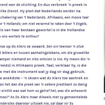
orend voor de stichting.
En dus verbreek ’n preek in
like Dienst
. Hy pleit dat Nederlands eerder na
schakering van ’t Nederlands
.
Afrikaans, een mooie taal
r ’t Hollands; om niet verarmd te raken door ’t Engels.
ls van haar bestaan gewortel is in die Hollandse
om ons wortels te onthou?
mse op ds Alers se swaard.
Een sin teenoor ’n stuk
t letters en tussen aanhalingstekens, om die gruwelike
 amper niemand en niks ontsien is nie.
Hy meen dis ’n
eeds) in Afrikaans preek. Taal, verklaar hy, is die
te met die instrument wat jy dag vir dag gebruik.
e anekdote – ’n skoen wat ds Alers toe aantrek en
on het dan die preek van ’n sekere predikant so danig
u eintlik was wat hom so getref het, was die antwoord:
o mooi!” As Ds Alers maar dikwels met sy gemeentelede
nderstes daarvoor uitsoek nie, sal daar vir Sy