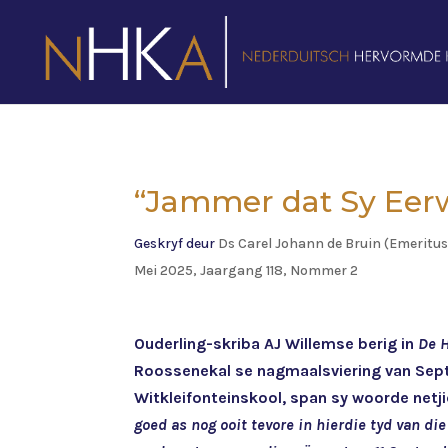
“Jammer dat Sy Eer
Geskryf deur
Ds Carel Johann de Bruin (Emeritus
Mei 2025, Jaargang 118, Nommer 2
Ouderling-skriba AJ Willemse berig in
De 
Roossenekal se nagmaalsviering van Sep
Witkleifonteinskool, span sy woorde netji
goed as nog ooit tevore in hierdie tyd van di