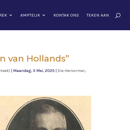
REK
AMPTELIK
KONTAK ONS
TEKEN AAN
n van Hollands”
oteek)
|
Maandag, 5 Mei, 2025
|
Die Hervormer
,