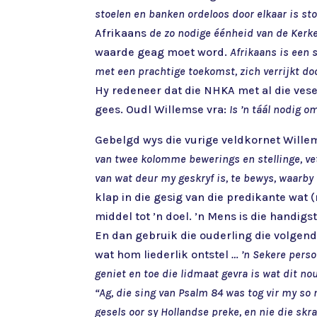
stoelen en banken ordeloos door elkaar is st
Afrikaans
de zo nodige éénheid van de Kerke
waarde geag moet word.
Afrikaans is een 
met een prachtige toekomst, zich verrijkt doo
Hy redeneer dat die NHKA met al die vese
gees. Oudl Willemse vra:
Is ’n táál nodig 
Gebelgd wys die vurige veldkornet Wille
van twee kolomme bewerings en stellinge, ve
van wat deur my geskryf is, te bewys, waarby
klap in die gesig van die predikante wat (r
middel tot ’n doel. ’n Mens is die handigs
En dan gebruik die ouderling die volgend
wat hom liederlik ontstel
… ’n Sekere perso
geniet en toe die lidmaat gevra is wat dit no
“Ag, die sing van Psalm 84 was tog vir my s
gesels oor sy Hollandse preke, en nie die skra