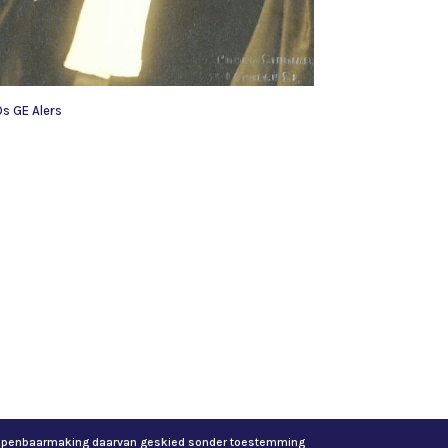
Ds GE Alers
of openbaarmaking daarvan geskied sonder toestemming