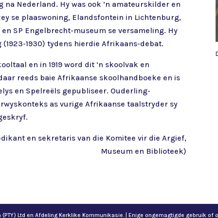
rug na Nederland. Hy was ook ’n amateurskilder en
Rey se plaaswoning, Elandsfontein in Lichtenburg,
ief en SP Engelbrecht-museum se versameling. Hy
(1923-1930) tydens hierdie Afrikaans-debat.
ooltaal en in 1919 word dit ’n skoolvak en
s daar reeds baie Afrikaanse skoolhandboeke en is
lys en Spelreëls gepubliseer. Ouderling-
rwyskonteks as vurige Afrikaanse taalstryder sy
geskryf.
ikant en sekretaris van die Komitee vir die Argief,
Museum en Biblioteek)
ch (PTY) Ltd en Afdeling Kerklike Kommunikasie. | Enige ongemagtigde gebruik 