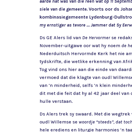
aarde nat was van die reën wat op 11 Septemb
siele van die gemeente.
Voorts oor ds Johan
kombinasiegemeente Lydenburg-Dullstr
my ernstiger as tevore … Jammer dat Sy Eer
Ds GE Alers lid van
De Hervormer
se redaks
November-uitgawe oor wat hy noem
de h
Nederduitsch Hervormde Kerk het nie ampt
tydskrifte, die wetlike erkenning van Afr
Tog vind ons hier aan die einde van daardi
vermoed dat die klagte van oudl Willemse 
van ’n minderheid, selfs ’n klein minderh
dit met die feit dat hy al 42 jaar deel v
hulle verstaan.
Ds Alers trek sy swaard. Met die wegtrek 
oudl Willemse se
woordje “steeds”, dat toc
hele erediens en liturgie harmonies ’n t