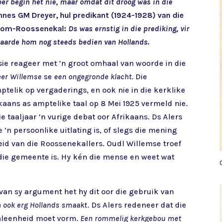
er begin het nie, maar omdat dit droog was in die
nes GM Dreyer, hul predikant (1924-1928) van die
oom-Roossenekal:
Ds was ernstig in die prediking, vir
waarde hom nog steeds bedien van Hollands.
ie reageer met ’n groot omhaal van woorde in die
eer Willemse
se
een ongegronde klacht.
Die
elik op vergaderings, en ook nie in die kerklike
ikaans as amptelike taal op 8 Mei 1925 vermeld nie.
e taaljaar ’n vurige debat oor Afrikaans. Ds Alers
’n persoonlike uitlating is, of slegs die mening
eid van die Roossenekallers. Oudl Willemse troef
an die gemeente is. Hy kén die mense en weet wat
van sy argument het hy dit oor die gebruik van
h ook erg Hollands smaakt
. Ds Alers redeneer dat die
aaleenheid moet vorm.
Een rommelig kerkgebou met