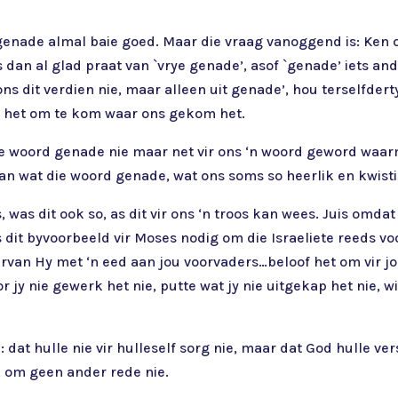
 genade almal baie goed. Maar die vraag vanoggend is: Ken 
dan al glad praat van `vrye genade’, asof `genade’ iets and
ons dit verdien nie, maar alleen uit genade’, hou terselfde
k het om te kom waar ons gekom het.
t die woord genade nie maar net vir ons ‘n woord geword wa
staan wat die woord genade, wat ons soms so heerlik en kwist
s, was dit ook so, as dit vir ons ‘n troos kan wees. Juis om
 dit byvoorbeeld vir Moses nodig om die Israeliete reeds voo
arvan Hy met ‘n eed aan jou voorvaders…beloof het om vir jo
r jy nie gewerk het nie, putte wat jy nie uitgekap het nie, 
: dat hulle nie vir hulleself sorg nie, maar dat God hulle ver
, om geen ander rede nie.