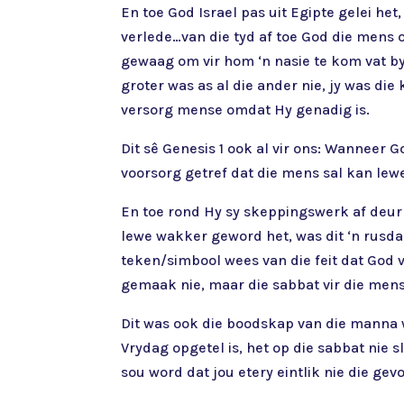
En toe God Israel pas uit Egipte gelei het
verlede…van die tyd af toe God die mens op
gewaag om vir hom ‘n nasie te kom vat by 
groter was as al die ander nie, jy was die
versorg mense omdat Hy genadig is.
Dit sê Genesis 1 ook al vir ons: Wanneer
voorsorg getref dat die mens sal kan lewe
En toe rond Hy sy skeppingswerk af deur 
lewe wakker geword het, was dit ‘n rusda
teken/simbool wees van die feit dat God vi
gemaak nie, maar die sabbat vir die mens
Dit was ook die boodskap van die manna wa
Vrydag opgetel is, het op die sabbat nie 
sou word dat jou etery eintlik nie die ge