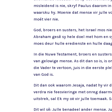
misleidend is nie, skryf Paulus daarom in
waarsku hy. Moenie dat mense vir julle vo
moét vier nie.
God, broers en susters, het Israel mos nie
Abraham gesê sy hele doel met hom en sy
moes deur hulle eredienste en hulle daagl
In die Nuwe Testament, broers en susters,
van gelowige mense. As dit dan so is, is 
die Vader te vertoon, juis in die eerste 
van God is.
Dit dan ook waarom Jesaja, nadat hy vir d
verdra nie feesvieringe met onreg daarmee
uitstrek, sal Ek my oë vir julle toemaak. Se
Dit wil sê: Julle benadeel ander mense. J