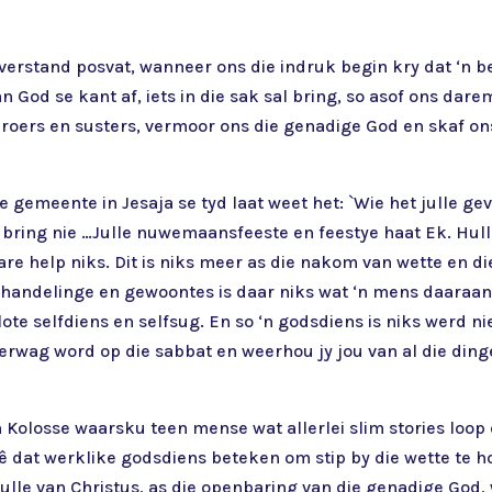
verstand posvat, wanneer ons die indruk begin kry dat ‘n b
n God se kant af, iets in die sak sal bring, so asof ons dar
oers en susters, vermoor ons die genadige God en skaf ons 
 die gemeente in Jesaja se tyd laat weet het: `Wie het julle
bring nie …Julle nuwemaansfeeste en feestye haat Ek. Hulle 
ebare help niks. Dit is niks meer as die nakom van wette en 
 handelinge en gewoontes is daar niks wat ‘n mens daaraan 
lote selfdiens en selfsug. En so ‘n godsdiens is niks werd nie
 verwag word op die sabbat en weerhou jy jou van al die d
 Kolosse waarsku teen mense wat allerlei slim stories loo
sê dat werklike godsdiens beteken om stip by die wette te
ulle van Christus, as die openbaring van die genadige God