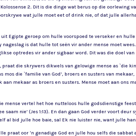
 Kolossense 2. Dit is die dinge wat berus op die oorlewing v
orskrywe wat julle moet eet of drink nie, of dat julle all
 uit Egipte geroep om hulle voorspoed te verseker en hulle ta
 nageslag is dat hulle tot seën vir ander mense moet wees
ikse optredes vir ander sigbaar word. Dit was die doel van 
 praat die skrywers dikwels van gelowige mense as `die kin
ons mos die `familie van God’, broers en susters van mekaar
plek aan mekaar as broers en susters. Mense moet aan ons ma
ie mense vertel het hoe nutteloos hulle godsdienstige feeste
 saam nie’ (Jes 1:13). En dan gaan God verder voort deur sy
lf al bid julle hoe baie, sal Ek nie luister nie, want julle han
ulle praat oor ‘n genadige God en julle hou selfs die sabbat