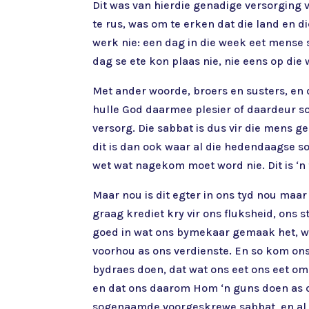
Dit was van hierdie genadige versorging 
te rus, was om te erken dat die land en 
werk nie: een dag in die week eet mense 
dag se ete kon plaas nie, nie eens op die w
Met ander woorde, broers en susters, en d
hulle God daarmee plesier of daardeur s
versorg. Die sabbat is dus vir die mens g
dit is dan ook waar al die hedendaagse 
wet wat nagekom moet word nie. Dit is ‘n
Maar nou is dit egter in ons tyd nou maa
graag krediet kry vir ons fluksheid, ons 
goed in wat ons bymekaar gemaak het, wa
voorhou as ons verdienste. En so kom ons 
bydraes doen, dat wat ons eet ons eet omd
en dat ons daarom Hom ‘n guns doen as o
sogenaamde voorgeskrewe sabbat, en al d