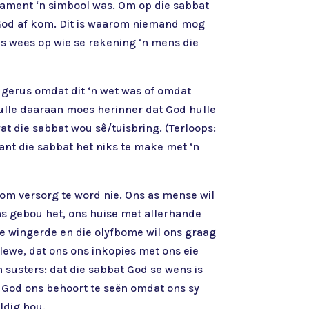
stament ‘n simbool was. Om op die sabbat
n God af kom. Dit is waarom niemand mog
ks wees op wie se rekening ‘n mens die
t gerus omdat dit ‘n wet was of omdat
ulle daaraan moes herinner dat God hulle
at die sabbat wou sê/tuisbring. (Terloops:
nt die sabbat het niks te make met ‘n
 om versorg te word nie. Ons as mense wil
ons gebou het, ons huise met allerhande
e wingerde en die olyfbome wil ons graag
 lewe, dat ons ons inkopies met ons eie
 susters: dat die sabbat God se wens is
 God ons behoort te seën omdat ons sy
ldig hou.