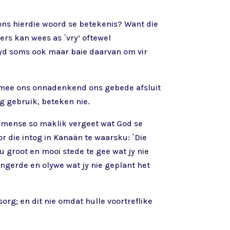
ons hierdie woord se betekenis? Want die
ers kan wees as `vry’ oftewel
rtyd soms ook maar baie daarvan om vir
armee ons onnadenkend ons gebede afsluit
ig gebruik, beteken nie.
dat mense so maklik vergeet wat God se
r die intog in Kanaän te waarsku: `Die
u groot en mooi stede te gee wat jy nie
wingerde en olywe wat jy nie geplant het
sorg; en dit nie omdat hulle voortreflike