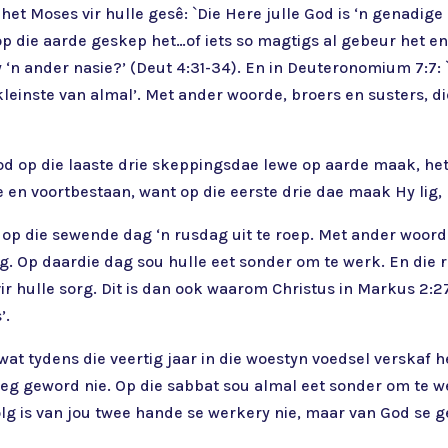
, het Moses vir hulle gesê: `Die Here julle God is ‘n genadi
 die aarde geskep het…of iets so magtigs al gebeur het en of
‘n ander nasie?’ (Deut 4:31-34). En in Deuteronomium 7:7: `
 kleinste van almal’. Met ander woorde, broers en susters, d
 God op die laaste drie skeppingsdae lewe op aarde maak, he
 en voortbestaan, want op die eerste drie dae maak Hy lig, 
op die sewende dag ‘n rusdag uit te roep. Met ander woorde
g. Op daardie dag sou hulle eet sonder om te werk. En die 
r hulle sorg. Dit is dan ook waarom Christus in Markus 2:27 
’.
t tydens die veertig jaar in die woestyn voedsel verskaf h
sleg geword nie. Op die sabbat sou almal eet sonder om te w
volg is van jou twee hande se werkery nie, maar van God se 