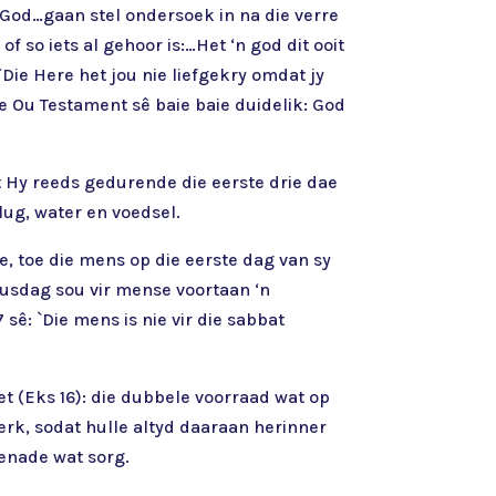
ge God…gaan stel ondersoek in na die verre
 so iets al gehoor is:…Het ‘n god dit ooit
Die Here het jou nie liefgekry omdat jy
ie Ou Testament sê baie baie duidelik: God
t Hy reeds gedurende die eerste drie dae
lug, water en voedsel.
, toe die mens op die eerste dag van sy
rusdag sou vir mense voortaan ‘n
sê: `Die mens is nie vir die sabbat
et (Eks 16): die dubbele voorraad wat op
erk, sodat hulle altyd daaraan herinner
genade wat sorg.