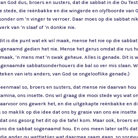
van God dus, broers en susters, dat die sabbat in die Ou Te
die stede, die reënbakke en die wingerde en olyfboorde va
sonder om ‘n vinger te verroer. Daar moes op die sabbat ni
erk van ‘n slaaf of ‘n donkie nie.
it is die punt wat ek wil maak, mense het nie op die sabba
ogenaamd gedien het nie. Mense het gerus omdat die rus h
emaak, ‘n mens met ‘n swak geheue. Alles is genade. Dit is w
sogenaamde sabbatsonderhouers die bal so ver mis slaan. Wa
 teken van iets anders, van God se ongelooflike genade.)
r eenmaal so, broers en susters, dat mense nie daarvan hou
stamina, ons insette. Ons wil graag die mooi stede wys wat 
arvoor ons gewerk het, en die uitgekapte reënbakke en di
so maklik op die idee dat ons by grasie van ons eie insette
at ons gesorg het dit op die tafel kom. Maar ook, broers en
ns die sabbat sogenaamd hou. En ons meen later selfs dat
ie ander ou wettietjies wat daarmee saam gaan, so sorgvu