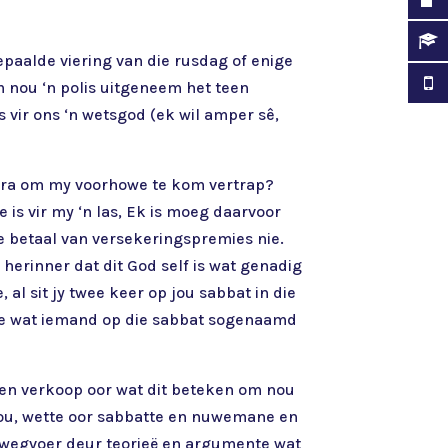
epaalde viering van die rusdag of enige
em nou ‘n polis uitgeneem het teen
vir ons ‘n wetsgod (ek wil amper sê,
 gevra om my voorhowe te kom vertrap?
is vir my ‘n las, Ek is moeg daarvoor
die betaal van versekeringspremies nie.
herinner dat dit God self is wat genadig
, al sit jy twee keer op jou sabbat in die
inge wat iemand op die sabbat sogenaamd
p en verkoop oor wat dit beteken om nou
 hou, wette oor sabbatte en nuwemane en
, wegvoer deur teorieë en argumente wat