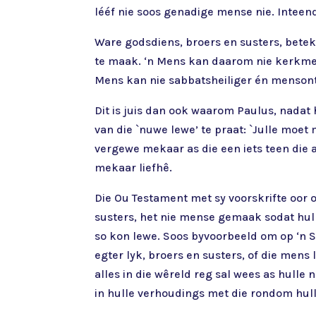
lééf nie soos genadige mense nie. Inteend
Ware godsdiens, broers en susters, betek
te maak. ‘n Mens kan daarom nie kerkmen
Mens kan nie sabbatsheiliger én mensont
Dit is juis dan ook waarom Paulus, nadat
van die `nuwe lewe’ te praat: `Julle m
vergewe mekaar as die een iets teen die a
mekaar liefhê.
Die Ou Testament met sy voorskrifte oor 
susters, het nie mense gemaak sodat hul
so kon lewe. Soos byvoorbeeld om op ‘n So
egter lyk, broers en susters, of die mens
alles in die wêreld reg sal wees as hulle
in hulle verhoudings met die rondom hull