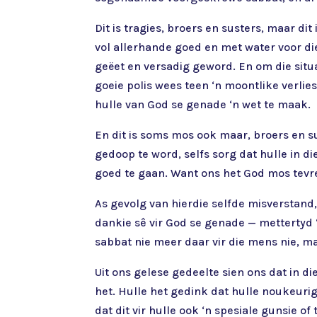
Dit is tragies, broers en susters, maar di
vol allerhande goed en met water voor di
geëet en versadig geword. En om die situa
goeie polis wees teen ‘n moontlike verli
hulle van God se genade ‘n wet te maak.
En dit is soms mos ook maar, broers en su
gedoop te word, selfs sorg dat hulle in d
goed te gaan. Want ons het God mos tevr
As gevolg van hierdie selfde misverstand, 
dankie sê vir God se genade — mettertyd ‘
sabbat nie meer daar vir die mens nie, ma
Uit ons gelese gedeelte sien ons dat in
het. Hulle het gedink dat hulle noukeur
dat dit vir hulle ook ‘n spesiale gunsie o