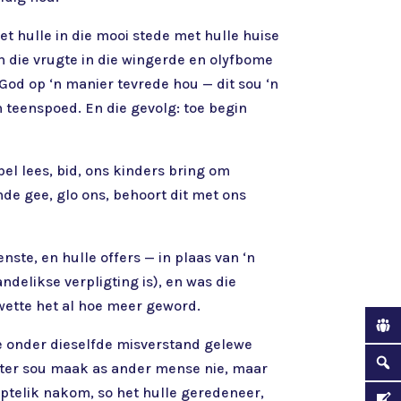
het hulle in die mooi stede met hulle huise
n die vrugte in die wingerde en olyfbome
God op ‘n manier tevrede hou — dit sou ‘n
 teenspoed. En die gevolg: toe begin
el lees, bid, ons kinders bring om
nde gee, glo ons, behoort dit met ons
nste, en hulle offers — in plaas van ‘n
delikse verpligting is), en was die
swette het al hoe meer geword.
e onder dieselfde misverstand gelewe
beter sou maak as ander mense nie, maar
tiptelik nakom, so het hulle geredeneer,