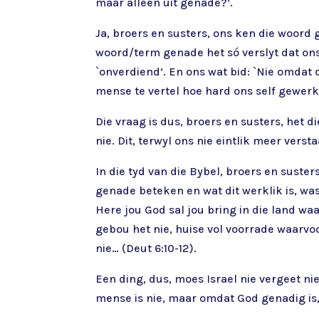
maar alleen uit genade?’.
Ja, broers en susters, ons ken die woord
woord/term genade het só verslyt dat ons 
`onverdiend’. En ons wat bid: `Nie omdat 
mense te vertel hoe hard ons self gewer
Die vraag is dus, broers en susters, he
nie. Dit, terwyl ons nie eintlik meer ver
In die tyd van die Bybel, broers en suster
genade beteken en wat dit werklik is, was
Here jou God sal jou bring in die land wa
gebou het nie, huise vol voorrade waarvoo
nie… (Deut 6:10-12).
Een ding, dus, moes Israel nie vergeet nie
mense is nie, maar omdat God genadig is