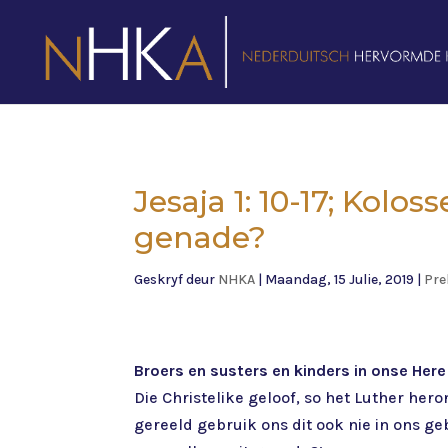
Jesaja 1: 10-17; Kolos
genade?
Geskryf deur
NHKA
|
Maandag, 15 Julie, 2019
|
Pre
Broers en susters en kinders in onse Here
Die Christelike geloof, so het Luther hero
gereeld gebruik ons dit ook nie in ons ge