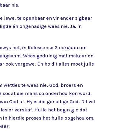
baar nie.
 lewe, te openbaar en vir ander sigbaar
gde én ongenadige wees nie. Ja. ‘n
fgewys het, in Kolossense 3 oorgaan om
rdraagsaam. Wees geduldig met mekaar en
r ook vergewe. En bo dit alles moet julle
 wetties te wees nie. God, broers en
ee sodat die mens so onderhou kon word,
an God af. Hy is die genadige God. Dit wil
lesier verskaf. Hulle het begin glo dat
En in hierdie proses het hulle opgehou om,
baar.