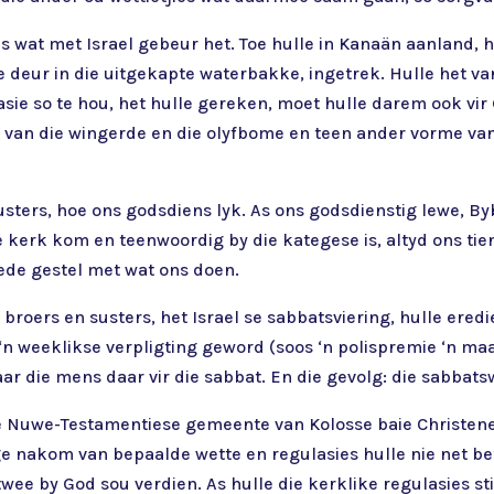
t is wat met Israel gebeur het. Toe hulle in Kanaän aanland, 
e deur in die uitgekapte waterbakke, ingetrek. Hulle het va
sie so te hou, het hulle gereken, moet hulle darem ook vir 
es van die wingerde en die olyfbome en teen ander vorme van
sters, hoe ons godsdiens lyk. As ons godsdienstig lewe, Byb
ie kerk kom en teenwoordig by die kategese is, altyd ons tie
ede gestel met wat ons doen.
broers en susters, het Israel se sabbatsviering, hulle eredie
n weeklikse verpligting geword (soos ‘n polispremie ‘n maan
ar die mens daar vir die sabbat. En die gevolg: die sabbat
 die Nuwe-Testamentiese gemeente van Kolosse baie Christen
ige nakom van bepaalde wette en regulasies hulle nie net 
f twee by God sou verdien. As hulle die kerklike regulasies s