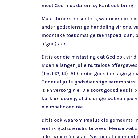
moet God mos darem sy kant ook bring.
Maar, broers en susters, wanneer die mis
ander godsdienstige handeling vir ons, va
moontlike toekomstige teenspoed, dan, br
afgod) aan.
Dit is oor die mistasting dat God ook vir
Moenie langer julle nuttelose offergawes 
(Jes 1:12, 14). Al hierdie godsdienstige g
Onder al julle godsdienstige seremonies,
is en versorg nie. Die soort godsdiens is b
kerk en doen jy al die dinge wat van jou
nie moet doen nie.
Dit is ook waarom Paulus die gemeente in
eintlik godsdienstig te wees: Mense wat 
allerhande feesdae. Pas op dat niemand j