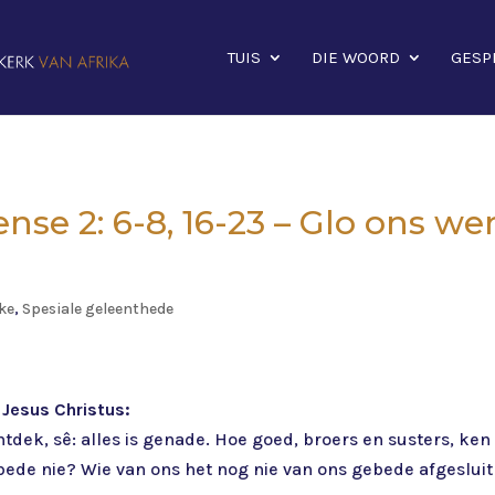
TUIS
DIE WOORD
GESP
sense 2: 6-8, 16-23 – Glo ons we
ke
,
Spesiale geleenthede
 Jesus Christus:
ntdek, sê: alles is genade. Hoe goed, broers en susters, ken
bede nie? Wie van ons het nog nie van ons gebede afgesluit 