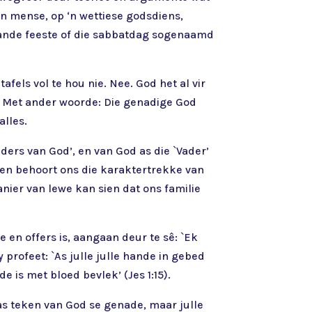
an mense, op ‘n wettiese godsdiens,
erhande feeste of die sabbatdag sogenaamd
fels vol te hou nie. Nee. God het al vir
. Met ander woorde: Die genadige God
alles.
ders van God’, en van God as die `Vader’
, en behoort ons die karaktertrekke van
nier van lewe kan sien dat ons familie
 en offers is, aangaan deur te sê: `Ek
 profeet: `As julle julle hande in gebed
de is met bloed bevlek’ (Jes 1:15).
 as teken van God se genade, maar julle