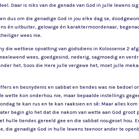
eel. Daar is niks van die genade van God in julle lewens sig
en dus om die genadige God in jou elke dag se, doodgewone
s én uitbuiter, gelowige én karaktermoordenaar, begenadi
heiliger wees nie.
 hy die wettiese opvatting van godsdiens in Kolossense 2 a
oet meelewend wees, goedgesind, nederig, sagmoedig en ve
nder het. Soos die Here julle vergewe het, moet julle mekaa
offers en besnydenis en sabbat en tiendes was nie bedoel om
le wette kon onderhou nie, maar bepaalde instellings geg
ndag te kan rus en te kan raaksien en sê: Maar alles kom v
 later begin glo het dat die nakom van wette aan God groot p
 net hulle tiendes gereeld gee en die sabbat nougeset hou. 
e, die genadige God in hulle lewens teenoor ander te open