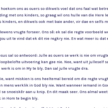
rs, hoekom ons as ouers so dikwels voel dat ons faal wat bet
ing met ons kinders, so graag wil ons hulle van die Here le
 kinders, en dikwels ook met baie ander, vir dae en selfs 
lewens vrugte forseer. Ons sê: ek sal die regte voorbeeld we
 uit te vind dat ek dit nie regkry nie. En wat meer is: dat
us sal so antwoord: Julle as ouers se werk is nie om vrugte
oopbelofte uitvoering kan gee nie. Nee, want uit julleself sa
werk is om in My te bly. Dan sal julle vrugte dra.
nie, want miskien is ons heeltemal bereid om die regte vru
 ‘n mens werklik in God bly nie. Want wanneer iemand in God 
d se snoeiskêr aan u knip. En dit maak seer. Ons almal weet
 in Hom te begin bly.