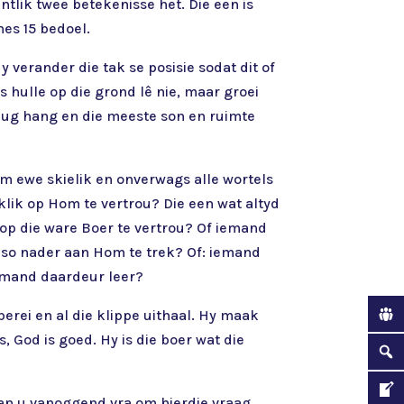
intlik twee betekenisse het. Die een is
nes 15 bedoel.
y verander die tak se posisie sodat dit of
 hulle op die grond lê nie, maar groei
e lug hang en die meeste son en ruimte
om ewe skielik en onverwags alle wortels
klik op Hom te vertrou? Die een wat altyd
 op die ware Boer te vertrou? Of iemand
n so nader aan Hom te trek? Of: iemand
iemand daardeur leer?
berei en al die klippe uithaal. Hy maak
s, God is goed. Hy is die boer wat die
van u vanoggend vra om hierdie vraag