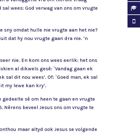
rd sal wees: God verwag van ons om vrugte
te sny omdat hulle nie vrugte aan het nie?
luit dat hy nou vrugte gaan dra nie. ‘n
rseer nie. En kom ons wees eerlik: het ons
skien al dikwels gesê: `Vandag gaan ek
k sal dit nou wees’. Of: `Goed man, ek sal
it my lewe kan kry’.
die gedeelte sê om heen te gaan en vrugte
15. Nêrens beveel Jesus ons om vrugte te
, onthou maar altyd ook Jesus se volgende