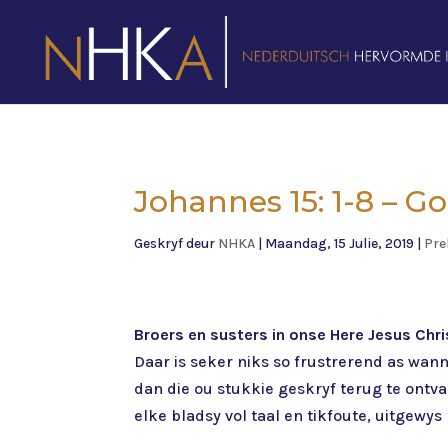
Johannes 15: 1-8 – G
Geskryf deur
NHKA
|
Maandag, 15 Julie, 2019
|
Pre
Broers en susters in onse Here Jesus Chri
Daar is seker niks so frustrerend as wann
dan die ou stukkie geskryf terug te ontvang
elke bladsy vol taal en tikfoute, uitgewys