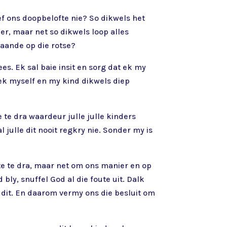
ref ons doopbelofte nie? So dikwels het
er, maar net so dikwels loop alles
maande op die rotse?
es. Ek sal baie insit en sorg dat ek my
 ek myself en my kind dikwels diep
 te dra waardeur julle julle kinders
l julle dit nooit regkry nie. Sonder my is
gte te dra, maar net om ons manier en op
bly, snuffel God al die foute uit. Dalk
 dit. En daarom vermy ons die besluit om