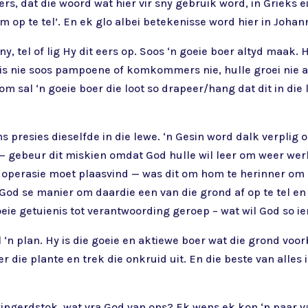
ers, dat die woord wat hier vir sny gebruik word, in Grieks e
om op te tel’. En ek glo albei betekenisse word hier in Johan
y, tel of lig Hy dit eers op. Soos ‘n goeie boer altyd maak. H
is nie soos pampoene of komkommers nie, hulle groei nie as
m sal ‘n goeie boer die loot so drapeer/hang dat dit in di
 presies dieselfde in die lewe. ‘n Gesin word dalk verplig 
s — gebeur dit miskien omdat God hulle wil leer om weer wer
t operasie moet plaasvind — was dit om hom te herinner om
t God se manier om daardie een van die grond af op te tel e
eie getuienis tot verantwoording geroep – wat wil God so 
 ‘n plan. Hy is die goeie en aktiewe boer wat die grond voor
 die plante en trek die onkruid uit. En die beste van alles i
wingerdstok, wat vra God van ons? Ek wens ek kon ‘n paar 