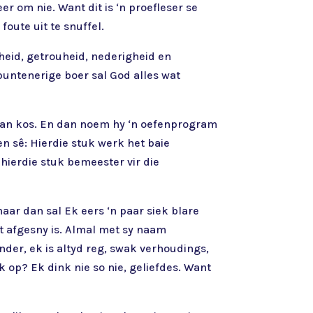
r om nie. Want dit is ‘n proefleser se
foute uit te snuffel.
gheid, getrouheid, nederigheid en
 puntenerige boer sal God alles wat
t gaan kos. En dan noem hy ‘n oefenprogram
en sê: Hierdie stuk werk het baie
 hierdie stuk bemeester vir die
aar dan sal Ek eers ‘n paar siek blare
at afgesny is. Almal met sy naam
nder, ek is altyd reg, swak verhoudings,
 op? Ek dink nie so nie, geliefdes. Want