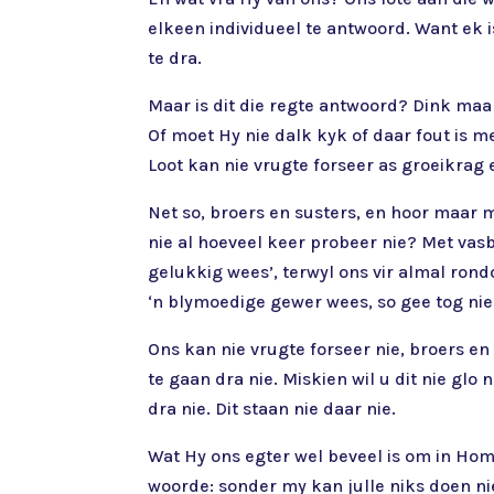
elkeen individueel te antwoord. Want ek 
te dra.
Maar is dit die regte antwoord? Dink maar
Of moet Hy nie dalk kyk of daar fout is me
Loot kan nie vrugte forseer as groeikrag e
Net so, broers en susters, en hoor maar m
nie al hoeveel keer probeer nie? Met va
gelukkig wees’, terwyl ons vir almal rondo
‘n blymoedige gewer wees, so gee tog nie 
Ons kan nie vrugte forseer nie, broers en
te gaan dra nie. Miskien wil u dit nie gl
dra nie. Dit staan nie daar nie.
Wat Hy ons egter wel beveel is om in Hom 
woorde: sonder my kan julle niks doen ni