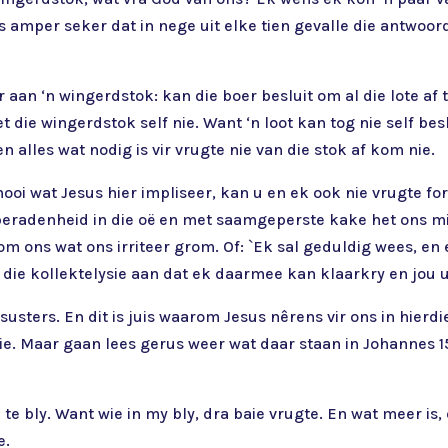
is amper seker dat in nege uit elke tien gevalle die antwoo
 aan ‘n wingerdstok: kan die boer besluit om al die lote af 
t die wingerdstok self nie. Want ‘n loot kan tog nie self bes
n alles wat nodig is vir vrugte nie van die stok af kom nie.
ooi wat Jesus hier impliseer, kan u en ek ook nie vrugte fo
sberadenheid in die oë en met saamgeperste kake het ons mi
m ons wat ons irriteer grom. Of: `Ek sal geduldig wees, en e
die kollektelysie aan dat ek daarmee kan klaarkry en jou u
 susters. En dit is juis waarom Jesus nêrens vir ons in hier
o nie. Maar gaan lees gerus weer wat daar staan in Johannes 
te bly. Want wie in my bly, dra baie vrugte. En wat meer is
e.