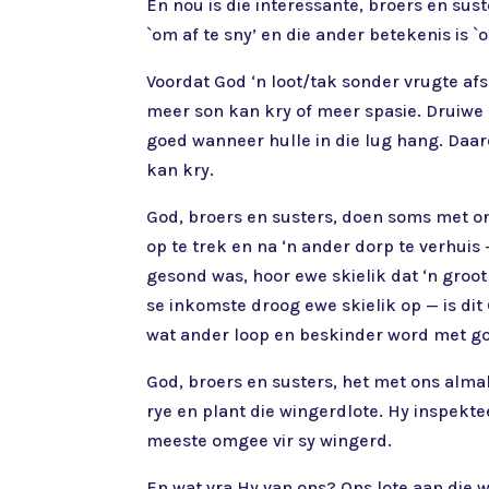
En nou is die interessante, broers en sust
`om af te sny’ en die ander betekenis is `
Voordat God ‘n loot/tak sonder vrugte afsn
meer son kan kry of meer spasie. Druiwe 
goed wanneer hulle in die lug hang. Daaro
kan kry.
God, broers en susters, doen soms met ons
op te trek en na ‘n ander dorp te verhui
gesond was, hoor ewe skielik dat ‘n groo
se inkomste droog ewe skielik op — is di
wat ander loop en beskinder word met go
God, broers en susters, het met ons almal
rye en plant die wingerdlote. Hy inspekteer
meeste omgee vir sy wingerd.
En wat vra Hy van ons? Ons lote aan die 