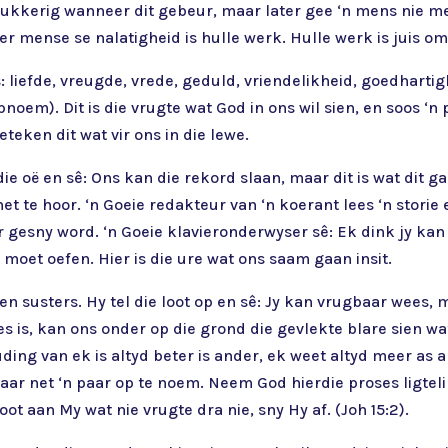
ukkerig wanneer dit gebeur, maar later gee ‘n mens nie mee
er mense se nalatigheid is hulle werk. Hulle werk is juis om 
: liefde, vreugde, vrede, geduld, vriendelikheid, goedharti
pnoem). Dit is die vrugte wat God in ons wil sien, en soos ‘n
teken dit wat vir ons in die lewe.
n die oë en sê: Ons kan die rekord slaan, maar dit is wat di
 te hoor. ‘n Goeie redakteur van ‘n koerant lees ‘n storie 
r gesny word. ‘n Goeie klavieronderwyser sê: Ek dink jy kan
moet oefen. Hier is die ure wat ons saam gaan insit.
n susters. Hy tel die loot op en sê: Jy kan vrugbaar wees, m
es is, kan ons onder op die grond die gevlekte blare sien w
ing van ek is altyd beter is ander, ek weet altyd meer as a
r net ‘n paar op te noem. Neem God hierdie proses ligtelik
loot aan My wat nie vrugte dra nie, sny Hy af. (Joh 15:2).