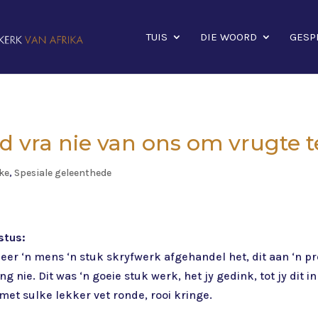
TUIS
DIE WOORD
GESP
od vra nie van ons om vrugte t
ke
,
Spesiale geleenthede
stus:
eer ‘n mens ‘n stuk skryfwerk afgehandel het, dit aan ‘n p
 nie. Dit was ‘n goeie stuk werk, het jy gedink, tot jy dit in
 met sulke lekker vet ronde, rooi kringe.