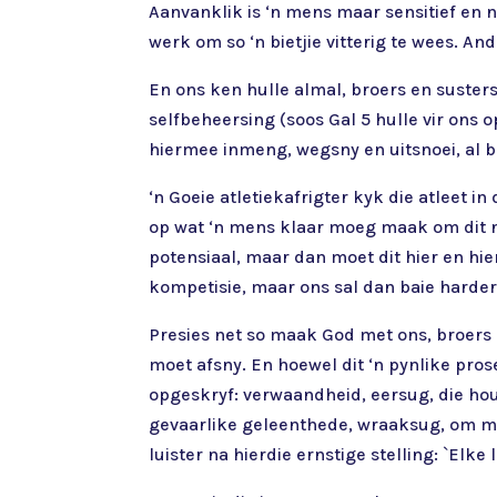
Aanvanklik is ‘n mens maar sensitief en n
werk om so ‘n bietjie vitterig te wees. And
En ons ken hulle almal, broers en susters
selfbeheersing (soos Gal 5 hulle vir ons o
hiermee inmeng, wegsny en uitsnoei, al be
‘n Goeie atletiekafrigter kyk die atleet i
op wat ‘n mens klaar moeg maak om dit net
potensiaal, maar dan moet dit hier en hie
kompetisie, maar ons sal dan baie harder 
Presies net so maak God met ons, broers e
moet afsny. En hoewel dit ‘n pynlike pros
opgeskryf: verwaandheid, eersug, die houd
gevaarlike geleenthede, wraaksug, om maa
luister na hierdie ernstige stelling: `Elke 