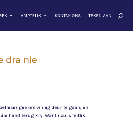
REK
AMPTELIK
KONTAK ONS
TEKEN AAN
e dra nie
roefleser gee om vinnig deur te gaan, en
 die hand terug kry. Want nou is feitlik