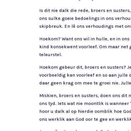
Is dit nie dalk die rede, broers en suste
ons sulke goeie bedoelings in ons verhoud
skipbreuk. En lê ons verhoudings met ons
Hoekom? Want ons wil in hulle, en in ons 
kind konsekwent voorleef. Om maar net gou
teleurstel.
Hoekom gebeur dit, broers en susters? Jes
voorbeeldig kan voorleef en so aan julle d
daar geen krag om mee te groei nie. Julle 
Miskien, broers en susters, doen ons dit 
ons tyd. Iets wat nie moontlik is wanneer
hoor u dalk al op hierdie oomblik hoe Go
ons werklik aan God oor te gee en werklik