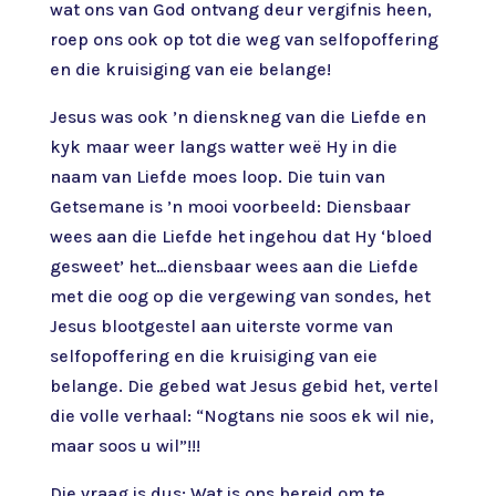
wat ons van God ontvang deur vergifnis heen,
roep ons ook op tot die weg van selfopoffering
en die kruisiging van eie belange!
Jesus was ook ’n dienskneg van die Liefde en
kyk maar weer langs watter weë Hy in die
naam van Liefde moes loop. Die tuin van
Getsemane is ’n mooi voorbeeld: Diensbaar
wees aan die Liefde het ingehou dat Hy ‘bloed
gesweet’ het…diensbaar wees aan die Liefde
met die oog op die vergewing van sondes, het
Jesus blootgestel aan uiterste vorme van
selfopoffering en die kruisiging van eie
belange. Die gebed wat Jesus gebid het, vertel
die volle verhaal: “Nogtans nie soos ek wil nie,
maar soos u wil”!!!
Die vraag is dus: Wat is ons bereid om te