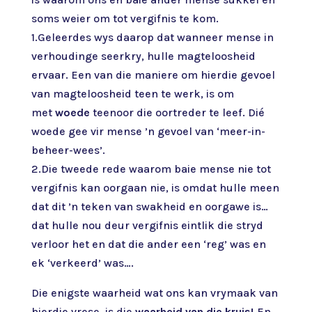
soms weier om tot vergifnis te kom.
1.Geleerdes wys daarop dat wanneer mense in
verhoudinge seerkry, hulle magteloosheid
ervaar. Een van die maniere om hierdie gevoel
van magteloosheid teen te werk, is om
met
woede
teenoor die oortreder te leef. Dié
woede gee vir mense ’n gevoel van ‘meer-in-
beheer-wees’.
2.Die tweede rede waarom baie mense nie tot
vergifnis kan oorgaan nie, is omdat hulle meen
dat dit ’n teken van swakheid en oorgawe is…
dat hulle nou deur vergifnis eintlik die stryd
verloor het en dat die ander een ‘reg’ was en
ek ‘verkeerd’ was….
Die enigste waarheid wat ons kan vrymaak van
hierdie vrese, is die
waarheid van die kruis!
En