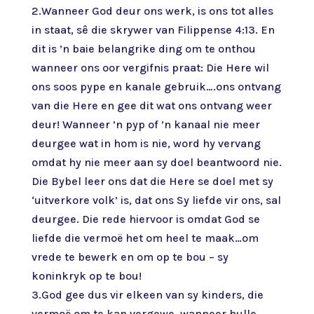
2.Wanneer God deur ons werk, is ons tot alles
in staat, sê die skrywer van Filippense 4:13. En
dit is ’n baie belangrike ding om te onthou
wanneer ons oor vergifnis praat: Die Here wil
ons soos pype en kanale gebruik….ons ontvang
van die Here en gee dit wat ons ontvang weer
deur! Wanneer ’n pyp of ’n kanaal nie meer
deurgee wat in hom is nie, word hy vervang
omdat hy nie meer aan sy doel beantwoord nie.
Die Bybel leer ons dat die Here se doel met sy
‘uitverkore volk’ is, dat ons Sy liefde vir ons, sal
deurgee. Die rede hiervoor is omdat God se
liefde die vermoë het om heel te maak…om
vrede te bewerk en om op te bou – sy
koninkryk op te bou!
3.God gee dus vir elkeen van sy kinders, die
vermoë om te kan vergewe, wanneer hulle