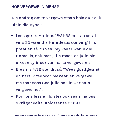
HOE VERGEWE ’N MENS?
Die opdrag om te vergewe staan baie duidelik
uit in die Bybel:
Lees gerus Matteus 18:21-35 en dan veral
vers 35 waar die Here Jesus oor vergifnis
praat en sê: “So sal my Vader wat in die
Hemel is, ook met julle maak as julle nie
elkeen sy broer van harte vergewe nie”.
Efesiërs 4:32 stel dit só: “Wees goedgesind
en hartlik teenoor mekaar, en vergewe
mekaar soos God julle ook in Christus
vergewe het”.
Kom ons lees en luister ook saam na ons
Skrifgedeelte, Kolossense 3:12-17.
Ons teksvers is vers 13: “Wees geduldig met