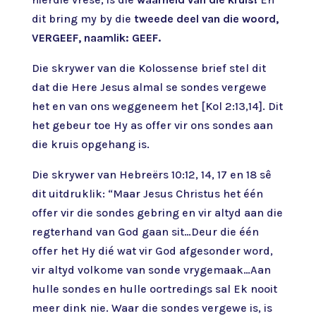
dit bring my by die
tweede deel van die woord,
VERGEEF, naamlik: GEEF.
Die skrywer van die Kolossense brief stel dit
dat die Here Jesus almal se sondes vergewe
het en van ons weggeneem het [Kol 2:13,14]. Dit
het gebeur toe Hy as offer vir ons sondes aan
die kruis opgehang is.
Die skrywer van Hebreërs 10:12, 14, 17 en 18 sê
dit uitdruklik: “Maar Jesus Christus het één
offer vir die sondes gebring en vir altyd aan die
regterhand van God gaan sit…Deur die één
offer het Hy dié wat vir God afgesonder word,
vir altyd volkome van sonde vrygemaak…Aan
hulle sondes en hulle oortredings sal Ek nooit
meer dink nie. Waar die sondes vergewe is, is