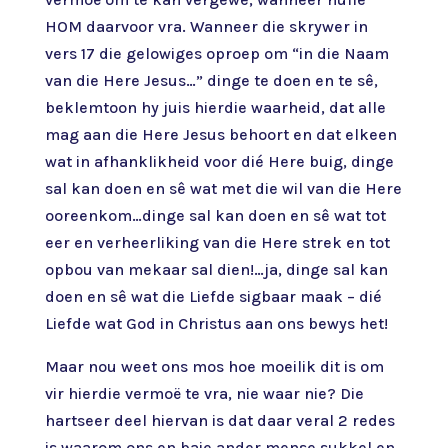
HOM daarvoor vra. Wanneer die skrywer in
vers 17 die gelowiges oproep om “in die Naam
van die Here Jesus…” dinge te doen en te sê,
beklemtoon hy juis hierdie waarheid, dat alle
mag aan die Here Jesus behoort en dat elkeen
wat in afhanklikheid voor dié Here buig, dinge
sal kan doen en sê wat met die wil van die Here
ooreenkom…dinge sal kan doen en sê wat tot
eer en verheerliking van die Here strek en tot
opbou van mekaar sal dien!…ja, dinge sal kan
doen en sê wat die Liefde sigbaar maak – dié
Liefde wat God in Christus aan ons bewys het!
Maar nou weet ons mos hoe moeilik dit is om
vir hierdie vermoë te vra, nie waar nie? Die
hartseer deel hiervan is dat daar veral 2 redes
is waarom ons en baie ander mense sukkel en