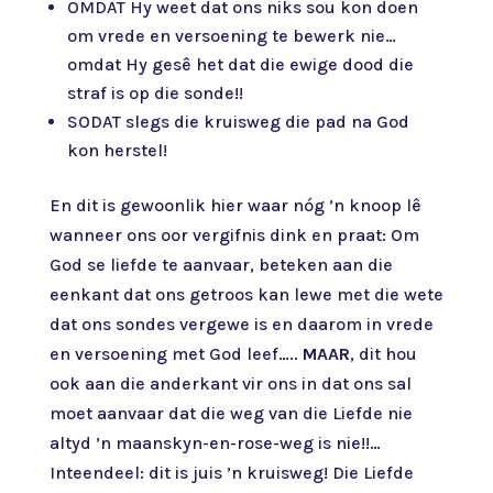
OMDAT Hy weet dat ons niks sou kon doen
om vrede en versoening te bewerk nie…
omdat Hy gesê het dat die ewige dood die
straf is op die sonde!!
SODAT slegs die kruisweg die pad na God
kon herstel!
En dit is gewoonlik hier waar nóg ’n knoop lê
wanneer ons oor vergifnis dink en praat: Om
God se liefde te aanvaar, beteken aan die
eenkant dat ons getroos kan lewe met die wete
dat ons sondes vergewe is en daarom in vrede
en versoening met God leef…..
MAAR
, dit hou
ook aan die anderkant vir ons in dat ons sal
moet aanvaar dat die weg van die Liefde nie
altyd ’n maanskyn-en-rose-weg is nie!!…
Inteendeel: dit is juis ’n kruisweg! Die Liefde