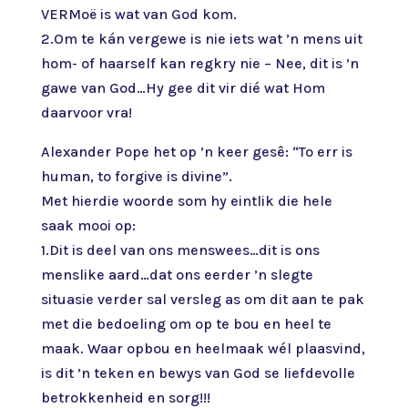
VERMoë is wat van God kom.
2.Om te kán vergewe is nie iets wat ’n mens uit
hom- of haarself kan regkry nie – Nee, dit is ’n
gawe van God…Hy gee dit vir dié wat Hom
daarvoor vra!
Alexander Pope het op ’n keer gesê: “To err is
human, to forgive is divine”.
Met hierdie woorde som hy eintlik die hele
saak mooi op:
1.Dit is deel van ons menswees…dit is ons
menslike aard…dat ons eerder ’n slegte
situasie verder sal versleg as om dit aan te pak
met die bedoeling om op te bou en heel te
maak. Waar opbou en heelmaak wél plaasvind,
is dit ’n teken en bewys van God se liefdevolle
betrokkenheid en sorg!!!