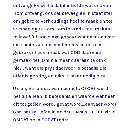
ontvang: Hy wil hê dat die Liefde wat ons van
Hom ontvang, ons sal beweeg en in staat stel
om gebroke verhoudings heel te maak en tot
versoening te kom… om in vrede met mekaar
te lewe! Dit kan slegs gebeur wanneer ons met
die sonde van ons medemens en ons eie
gebrokenhede, maak wat GOD daarmee
gemaak het: Om nie meer daaraan te dink
nie…. want die prys daarvoor is betaal!!! Die
offer is gebring en niks is meer nodig nie!!!
U sien, geliefdes…wanneer iets GEGEE word,
het dit alleenlik betekenis en waarde wanneer
dit toegeëien word…gevat word….aanvaar word!
God het sy Liefde in en deur Jesus GEGEE vir ’n
OMDAT en ’n SODAT rede: