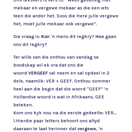
mekaar en vergewe mekaar as die een iets
teen die ander het. Soos die Here julle vergewe
het, moet julle mekaar ook vergewe”.
Die vraag is:
Kan
’n mens dit regkry?
Hoe
gaan
ons dit regkry?
Ter wille van die onthou van vandag se
boodskap wil ek vra dat ons die
woord
VERGEEF
sal neem en sal opdeel in 2
dele, naamlik: VER + GEEF. Onthou sommer
heel aan die begin dat die woord “GEEF” ’n
Hollandse woord is wat in Afrikaans, GEE
beteken.
Kom ons kyk nou na die eerste gedeelte: VER…
1.Hierdie paar letters behoort ons altyd
daaraan te laat herinner dat
vergewe
, ’n