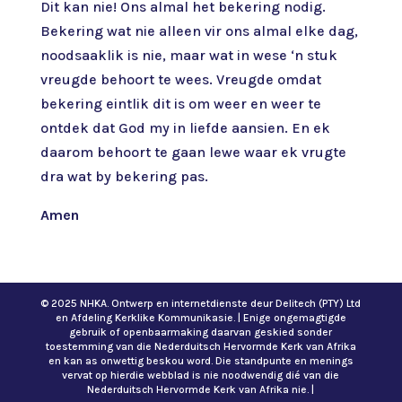
Dit kan nie! Ons almal het bekering nodig.
Bekering wat nie alleen vir ons almal elke dag,
noodsaaklik is nie, maar wat in wese ‘n stuk
vreugde behoort te wees. Vreugde omdat
bekering eintlik dit is om weer en weer te
ontdek dat God my in liefde aansien. En ek
daarom behoort te gaan lewe waar ek vrugte
dra wat by bekering pas.
Amen
© 2025 NHKA. Ontwerp en internetdienste deur Delitech (PTY) Ltd
en Afdeling Kerklike Kommunikasie. | Enige ongemagtigde
gebruik of openbaarmaking daarvan geskied sonder
toestemming van die Nederduitsch Hervormde Kerk van Afrika
en kan as onwettig beskou word. Die standpunte en menings
vervat op hierdie webblad is nie noodwendig dié van die
Nederduitsch Hervormde Kerk van Afrika nie. |