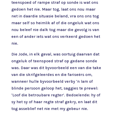
teenspoed of rampe straf op sonde is wat ons
gedoen het nie. Maar tog, laat ons nou maar
net in daardie situasie beland, vra ons ons tog
maar self so heimlik af of die ongeluk wat ons
nou beleef nie dalk tog maar die gevolg is van
een of ander iets wat ons verkeerd gedoen het
nie.
Die Jode, in elk geval, was oortuig daarvan dat
ongeluk of teenspoed straf op gedane sonde
was. Daar was dit byvoorbeeld een van die take
van die skrifgeleerdes en die fariseërs om,
wanneer hulle byvoorbeeld verby ‘n lam of
blinde persoon geloop het, saggies te prewel:
‘Loof die betroubare regter’. Bedoelende: hy of
sy het sy of haar regte straf gekry, en laat dit
tog asseblief net nie met my gebeur nie.