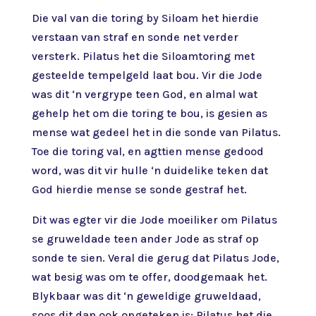
Die val van die toring by Siloam het hierdie
verstaan van straf en sonde net verder
versterk. Pilatus het die Siloamtoring met
gesteelde tempelgeld laat bou. Vir die Jode
was dit ‘n vergrype teen God, en almal wat
gehelp het om die toring te bou, is gesien as
mense wat gedeel het in die sonde van Pilatus.
Toe die toring val, en agttien mense gedood
word, was dit vir hulle ‘n duidelike teken dat
God hierdie mense se sonde gestraf het.
Dit was egter vir die Jode moeiliker om Pilatus
se gruweldade teen ander Jode as straf op
sonde te sien. Veral die gerug dat Pilatus Jode,
wat besig was om te offer, doodgemaak het.
Blykbaar was dit ‘n geweldige gruweldaad,
soos dit dan ook opgeteken is: Pilatus het die