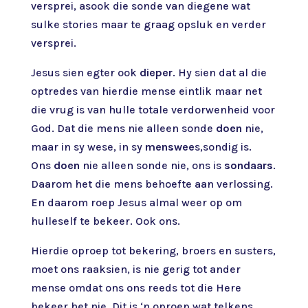
versprei, asook die sonde van diegene wat
sulke stories maar te graag opsluk en verder
versprei.
Jesus sien egter ook
dieper
. Hy sien dat al die
optredes van hierdie mense eintlik maar net
die vrug is van hulle totale verdorwenheid voor
God. Dat die mens nie alleen sonde
doen
nie,
maar in sy wese, in sy
menswee
s,sondig is.
Ons
doen
nie alleen sonde nie, ons is
sondaars
.
Daarom het die mens behoefte aan verlossing.
En daarom roep Jesus almal weer op om
hulleself te bekeer. Ook ons.
Hierdie oproep tot bekering, broers en susters,
moet ons raaksien, is nie gerig tot ander
mense omdat ons ons reeds tot die Here
bekeer het nie. Dit is ‘n oproep wat telkens