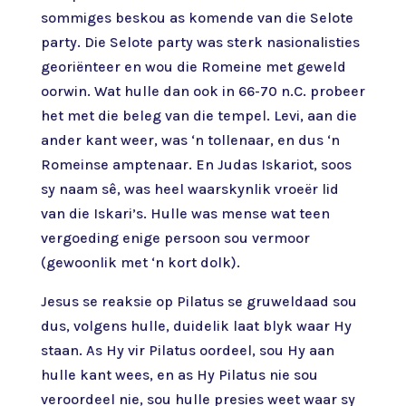
sommiges beskou as komende van die Selote
party. Die Selote party was sterk nasionalisties
georiënteer en wou die Romeine met geweld
oorwin. Wat hulle dan ook in 66-70 n.C. probeer
het met die beleg van die tempel. Levi, aan die
ander kant weer, was ‘n tollenaar, en dus ‘n
Romeinse amptenaar. En Judas Iskariot, soos
sy naam sê, was heel waarskynlik vroeër lid
van die Iskari’s. Hulle was mense wat teen
vergoeding enige persoon sou vermoor
(gewoonlik met ‘n kort dolk).
Jesus se reaksie op Pilatus se gruweldaad sou
dus, volgens hulle, duidelik laat blyk waar Hy
staan. As Hy vir Pilatus oordeel, sou Hy aan
hulle kant wees, en as Hy Pilatus nie sou
veroordeel nie, sou hulle presies weet waar sy