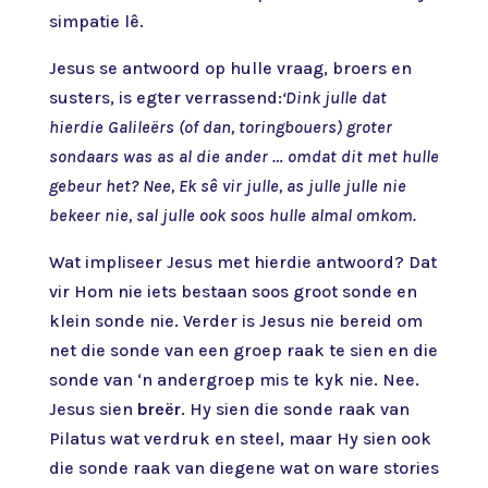
simpatie lê.
Jesus se antwoord op hulle vraag, broers en
susters, is egter verrassend:
‘Dink julle dat
hierdie Galileërs (of dan, toringbouers) groter
sondaars was as al die ander … omdat dit met hulle
gebeur het? Nee, Ek sê vir julle, as julle julle nie
bekeer nie, sal julle ook soos hulle almal omkom.
Wat impliseer Jesus met hierdie antwoord? Dat
vir Hom nie iets bestaan soos groot sonde en
klein sonde nie. Verder is Jesus nie bereid om
net die sonde van een groep raak te sien en die
sonde van ‘n andergroep mis te kyk nie. Nee.
Jesus sien
breër
. Hy sien die sonde raak van
Pilatus wat verdruk en steel, maar Hy sien ook
die sonde raak van diegene wat on ware stories