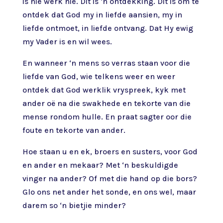
is nie werk nie. Dit is ‘n ontdekking. Dit is om te
ontdek dat God my in liefde aansien, my in
liefde ontmoet, in liefde ontvang. Dat Hy ewig
my Vader is en wil wees.
En wanneer ‘n mens so verras staan voor die
liefde van God, wie telkens weer en weer
ontdek dat God werklik vryspreek, kyk met
ander oë na die swakhede en tekorte van die
mense rondom hulle. En praat sagter oor die
foute en tekorte van ander.
Hoe staan u en ek, broers en susters, voor God
en ander en mekaar? Met ‘n beskuldigde
vinger na ander? Of met die hand op die bors?
Glo ons net ander het sonde, en ons wel, maar
darem so ‘n bietjie minder?