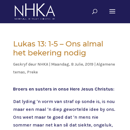
Lukas 13: 1-5 – Ons almal
het bekering nodig
Geskryf deur
NHKA
|
Maandag, 8 Julie, 2019
|
Algemene
temas
,
Preke
Broers en susters in onse Here Jesus Christus
:
Dat lyding ‘n vorm van straf op sonde is, is nou
maar een maal ‘n diep gewortelde idee by ons.
Ons weet maar te goed dat ‘n mens nie
sommer maar net kan sê dat siekte, ongeluk,