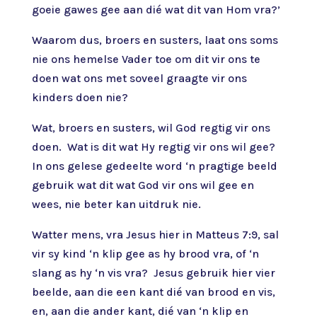
goeie gawes gee aan dié wat dit van Hom vra?’
Waarom dus, broers en susters, laat ons soms
nie ons hemelse Vader toe om dit vir ons te
doen wat ons met soveel graagte vir ons
kinders doen nie?
Wat, broers en susters, wil God regtig vir ons
doen. Wat is dit wat Hy regtig vir ons wil gee?
In ons gelese gedeelte word ‘n pragtige beeld
gebruik wat dit wat God vir ons wil gee en
wees, nie beter kan uitdruk nie.
Watter mens, vra Jesus hier in Matteus 7:9, sal
vir sy kind ‘n klip gee as hy brood vra, of ‘n
slang as hy ‘n vis vra? Jesus gebruik hier vier
beelde, aan die een kant dié van brood en vis,
en, aan die ander kant, dié van ‘n klip en