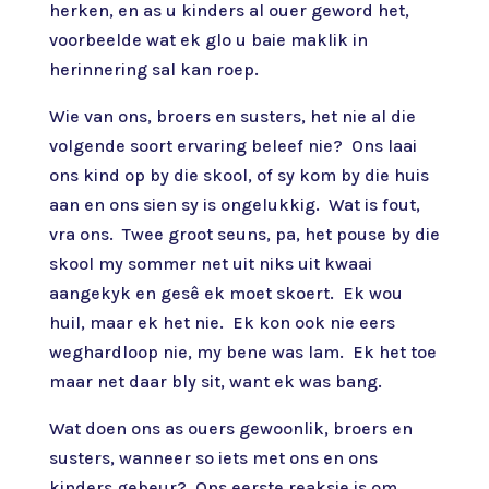
herken, en as u kinders al ouer geword het,
voorbeelde wat ek glo u baie maklik in
herinnering sal kan roep.
Wie van ons, broers en susters, het nie al die
volgende soort ervaring beleef nie? Ons laai
ons kind op by die skool, of sy kom by die huis
aan en ons sien sy is ongelukkig. Wat is fout,
vra ons. Twee groot seuns, pa, het pouse by die
skool my sommer net uit niks uit kwaai
aangekyk en gesê ek moet skoert. Ek wou
huil, maar ek het nie. Ek kon ook nie eers
weghardloop nie, my bene was lam. Ek het toe
maar net daar bly sit, want ek was bang.
Wat doen ons as ouers gewoonlik, broers en
susters, wanneer so iets met ons en ons
kinders gebeur? Ons eerste reaksie is om