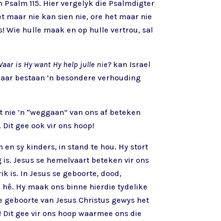
n Psalm 115. Hier vergelyk die Psalmdigter
t maar nie kan sien nie, ore het maar nie
s! Wie hulle maak en op hulle vertrou, sal
aar is Hy want Hy help julle nie?
kan Israel
. Daar bestaan ’n besondere verhouding
t nie ’n “weggaan” van ons af beteken
 Dit gee ook vir ons hoop!
n sy kinders, in stand te hou. Hy stort
 is. Jesus se hemelvaart beteken vir ons
k is. In Jesus se geboorte, dood,
 hê. Hy maak ons binne hierdie tydelike
e geboorte van Jesus Christus gewys het
! Dit gee vir ons hoop waarmee ons die