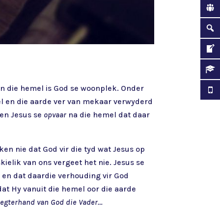
 in die hemel is God se woonplek. Onder
mel en die aarde ver van mekaar verwyderd
ken Jesus se
opvaar
na die hemel dat daar
en nie dat God vir die tyd wat Jesus op
elik van ons vergeet het nie. Jesus se
 en dat daardie verhouding vir God
at Hy vanuit die hemel oor die aarde
 regterhand van God die Vader…