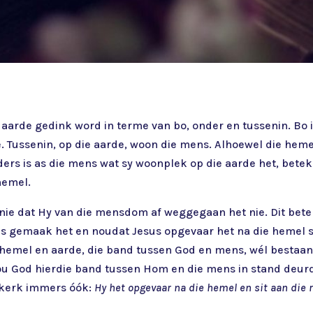
n aarde gedink word in terme van bo, onder en tussenin. Bo
nie. Tussenin, op die aarde, woon die mens. Alhoewel die he
ders is as die mens wat sy woonplek op die aarde het, bete
hemel.
nie dat Hy van die mensdom af weggegaan het nie. Dit betek
 gemaak het en noudat Jesus opgevaar het na die hemel ski
hemel en aarde, die band tussen God en mens, wél bestaan
ou God hierdie band tussen Hom en die mens in stand deurd
e kerk immers óók:
Hy het opgevaar na die hemel en sit aan die