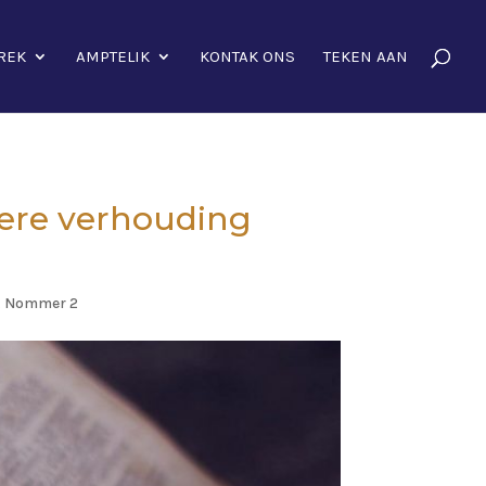
REK
AMPTELIK
KONTAK ONS
TEKEN AAN
dere verhouding
7, Nommer 2