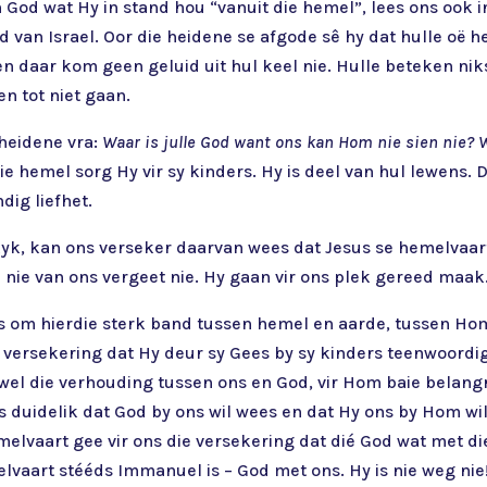
 God wat Hy in stand hou “vanuit die hemel”, lees ons ook i
van Israel. Oor die heidene se afgode sê hy dat hulle oë he
en daar kom geen geluid uit hul keel nie. Hulle beteken nik
en tot niet gaan.
 heidene vra:
Waar is julle God want ons kan Hom nie sien nie? W
die hemel sorg Hy vir sy kinders. Hy is deel van hul lewens
dig liefhet.
kyk, kan ons verseker daarvan wees dat Jesus se hemelvaar
nie van ons vergeet nie. Hy gaan vir ons plek gereed maak.
 om hierdie sterk band tussen hemel en aarde, tussen Hom e
e versekering dat Hy deur sy Gees by sy kinders teenwoordig
el die verhouding tussen ons en God, vir Hom baie belangri
s duidelik dat God by ons wil wees en dat Hy ons by Hom wil
lvaart gee vir ons die versekering dat dié God wat met di
lvaart stééds Immanuel is – God met ons. Hy is nie weg nie