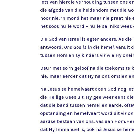
Iets van hierdie verhouding tussen ons en
die afgode van die heidendom met die God 
hoor nie, ’n mond het maar nie praat nie 
net soos hulle word – hulle sal niks wees 
Die God van Israel is egter anders. As die
antwoord:
Ons God is in die hemel.
Vanuit 
tussen Hom en sy kinders vir wie Hy onein
Deur met so ’n geloof na die toekoms te 
nie, maar eerder dat Hy na ons omsien en 
Na Jesus se hemelvaart doen God nog iets
die Heilige Gees uit. Hy gee weer eens di
dat die band tussen hemel en aarde, oftew
opstanding en hemelvaart word dit vir on
aardse bestaan van ons, vas aan Hom.Heme
dat Hy Immanuel is, ook ná Jesus se heme