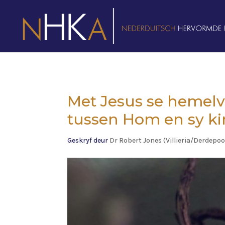
Met Jesus se hemelv
tussen Hom en sy ki
Geskryf deur
Dr Robert Jones (Villieria/Derdepoo