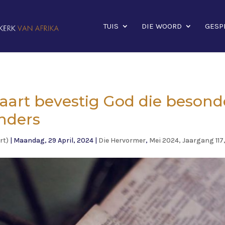
TUIS
DIE WOORD
GESP
aart bevestig God die beson
nders
rt)
|
Maandag, 29 April, 2024
|
Die Hervormer
,
Mei 2024, Jaargang 11