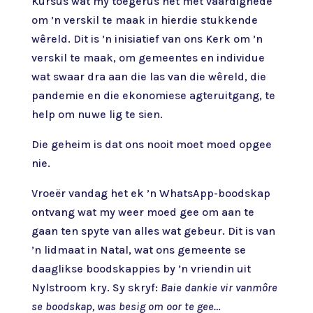
Kursus wat my toegerus het met vaardighede
om ’n verskil te maak in hierdie stukkende
wêreld. Dit is ’n inisiatief van ons Kerk om ’n
verskil te maak, om gemeentes en individue
wat swaar dra aan die las van die wêreld, die
pandemie en die ekonomiese agteruitgang, te
help om nuwe lig te sien.
Die geheim is dat ons nooit moet moed opgee
nie.
Vroeër vandag het ek ’n WhatsApp-boodskap
ontvang wat my weer moed gee om aan te
gaan ten spyte van alles wat gebeur. Dit is van
’n lidmaat in Natal, wat ons gemeente se
daaglikse boodskappies by ’n vriendin uit
Nylstroom kry. Sy skryf:
Baie dankie vir vanmôre
se boodskap, was besig om oor te gee…