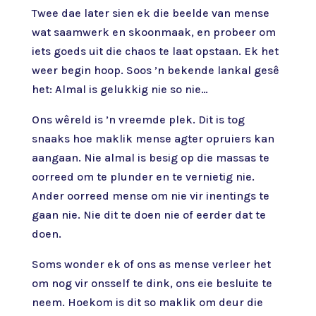
Twee dae later sien ek die beelde van mense
wat saamwerk en skoonmaak, en probeer om
iets goeds uit die chaos te laat opstaan. Ek het
weer begin hoop. Soos ’n bekende lankal gesê
het: Almal is gelukkig nie so nie…
Ons wêreld is ’n vreemde plek. Dit is tog
snaaks hoe maklik mense agter opruiers kan
aangaan. Nie almal is besig op die massas te
oorreed om te plunder en te vernietig nie.
Ander oorreed mense om nie vir inentings te
gaan nie. Nie dit te doen nie of eerder dat te
doen.
Soms wonder ek of ons as mense verleer het
om nog vir onsself te dink, ons eie besluite te
neem. Hoekom is dit so maklik om deur die