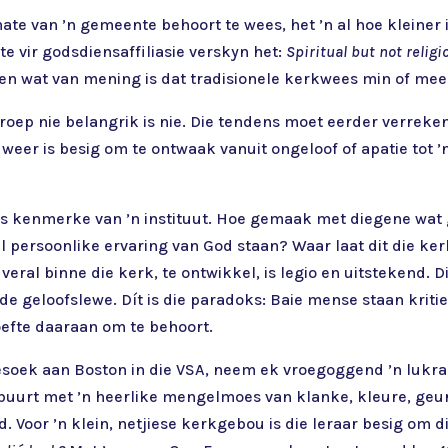
te van ’n gemeente behoort te wees, het ’n al hoe kleiner
ste vir godsdiensaffiliasie verskyn het:
Spiritual but not relig
s en wat van mening is dat tradisionele kerkwees min of meer
roep nie belangrik is nie. Die tendens moet eerder verrek
weer is besig om te ontwaak vanuit ongeloof of apatie tot ’n
ds kenmerke van ’n instituut. Hoe gemaak met diegene wat 
ul persoonlike ervaring van God staan? Waar laat dit die ke
 veral binne die kerk, te ontwikkel, is legio en uitstekend. 
de geloofslewe. Dít is die paradoks: Baie mense staan krit
oefte daaraan om te behoort.
soek aan Boston in die VSA, neem ek vroegoggend ’n lukrak
uurt met ’n heerlike mengelmoes van klanke, kleure, geure
d. Voor ’n klein, netjiese kerkgebou is die leraar besig om 