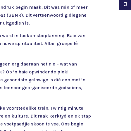
 indruk begin maak. Dit was min of meer
ious
(SBNR). Dit verteenwoordig diegene
 uitgedien is.
en word in toekomsbeplanning. Baie van
 nuwe spiritualiteit. Albei groepe lê
geen erg daaraan het nie – wat van
rk? Op ’n baie opwindende plek!
Die gesondste gelowige is dié een met ’n
ies teenoor georganiseerde godsdiens,
e voorstedelike trein. Twintig minute
 en kulture. Dit raak kerktyd en ek stap
die voetpaadjie skoon te vee. Ons begin