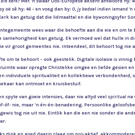
 dié kerk?
Met ’n swaar Oos-Europese aksent antwoord hy:
4
 sy oë sê hy:
46 –
en voeg dan by:
O, jy bedoel indien iemand ’n
Kerk kan getuig dat die lidmaattal en die bywoningsyfer 
antegemeente wees waar die behoefte aan die eie en om te b
samehorigheid kan getuig. Ek vermoed wel dat hulle in die m
nie vir groot gemeentes nie. Inteendeel, dit behoort tog nie
 om te behoort – ook geestelik. Digitale isolasie is vinnig 
 ruimte waar opregte Christelike omgee en liefde gesien e
 individuele spiritualiteit en kollektiewe verbondenheid, 
ekaar kan ontmoet en kruisbestuif.
en spyte van goeie intensies, daar nie altyd veel
spiritual
na 
n óf-óf- nie, maar ’n én-én-benadering. Persoonlike geloofs
is tog nie uit nie. Eintlik kan die een nie sonder die ander
ar.
ks dink en goed daarin slaag om pro-aktief, akkommoderend,