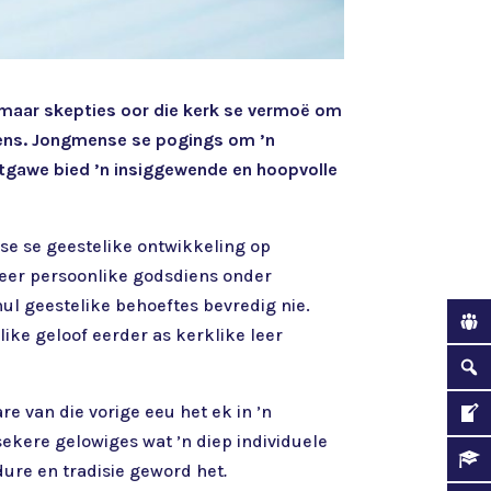
, maar skepties oor die kerk se vermoë om
diens. Jongmense se pogings om ’n
uitgawe bied ’n insiggewende en hoopvolle
se se geestelike ontwikkeling op
meer persoonlike godsdiens onder
ul geestelike behoeftes bevredig nie.
ike geloof eerder as kerklike leer
e van die vorige eeu het ek in ’n
sekere gelowiges wat ’n diep individuele
ure en tradisie geword het
.