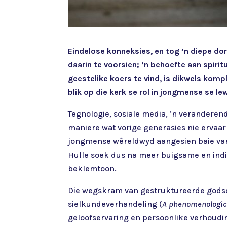
Eindelose konneksies, en tog ’n diepe do
daarin te voorsien; ’n behoefte aan spir
geestelike koers te vind, is dikwels komp
blik op die kerk se rol in jongmense se le
Tegnologie, sosiale media, ’n veranderen
maniere wat vorige generasies nie ervaar
jongmense wêreldwyd aangesien baie van m
Hulle soek dus na meer buigsame en indiv
beklemtoon.
Die wegskram van gestruktureerde godsdie
sielkundeverhandeling (
A phenomenologica
geloofservaring en persoonlike verhoudi