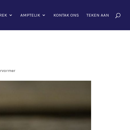
REK
AMPTELIK
KONTAK ONS
TEKEN AAN
ervormer