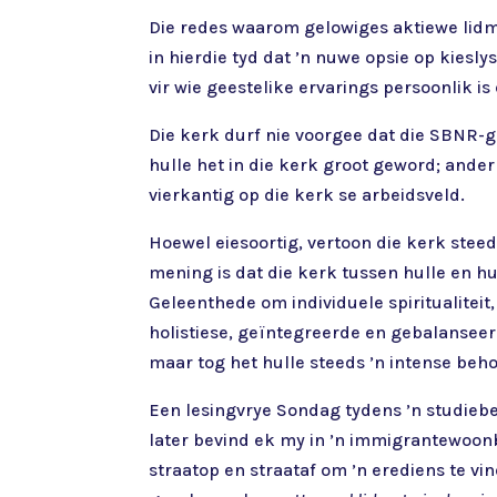
Die redes waarom gelowiges aktiewe lidma
in hierdie tyd dat ’n nuwe opsie op kiesly
vir wie geestelike ervarings persoonlik i
Die kerk durf nie voorgee dat die SBNR-g
hulle het in die kerk groot geword; ander 
vierkantig op die kerk se arbeidsveld.
Hoewel eiesoortig, vertoon die kerk stee
mening is dat die kerk tussen hulle en h
Geleenthede om individuele spiritualiteit,
holistiese, geïntegreerde en gebalanseer
maar tog het hulle steeds ’n intense beh
Een lesingvrye Sondag tydens ’n studiebe
later bevind ek my in ’n immigrantewoonb
straatop en straataf om ’n erediens te vin