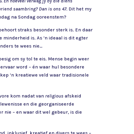
6. En hoeveel verwag jy by die diens
 vriend saambring? Dan is ons 47.
Dit het my
Sondag na Sondag ooreenstem?
ehoort straks besonder sterk is. En daar
inderheid is. As ’n ideaal is dit egter
 anders te wees nie…
besig om sy tol te eis. Mense begin weer
n ervaar word – én waar hul besondere
skep ’n kreatiewe veld waar tradisionele
vore kom nadat van
religious
afskeid
belewenisse en die georganiseerde
 nie – en waar dit wel gebeur, is die
 inklusief, kreatief en divers te wees –