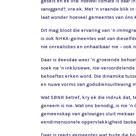
gesels en ek vra:
Hoeveel lidmate is daar in
vanoggend?
, vra ek. Met ’n vraende blik in
laat wonder hoeveel gemeentes van óns 
Dit mag bloot die ervaring van ’n immigr
is ook NHKA-gemeentes wat van dieselfde 
nie onrealisties en onhaalbaar nie – ook 
Daar is deesdae weer ’n groeiende behoefte
soek na ’n inklusiewe, nie-veroordelende
behoeftes erken word. Die dinamika tussen
en nuwe vorms van godsdiensuitlewing m
Wat SBNR betref, kry ek die indruk dat, t
geneem is nie. Wat ons benodig, is nie ’
gemeenskap van gelowiges sluit mekaar gew
eendimensionele oppervlakkigheid tasba
Daar is reeds gemeentes wat buite die bo