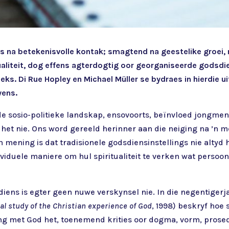
rs na betekenisvolle kontak; smagtend na geestelike groei
itualiteit, dog effens agterdogtig oor georganiseerde gods
leks. Di Rue Hopley en Michael Müller se bydraes in hierdie 
wens.
de sosio-politieke landskap, ensovoorts, beïnvloed jongmen
 het nie. Ons word gereeld herinner aan die neiging na ’n 
ening is dat tradisionele godsdiensinstellings nie altyd h
iduele maniere om hul spiritualiteit te verken wat persoonl
ns is egter geen nuwe verskynsel nie. In die negentigerjar
l study of the Christian experience of God
, 1998) beskryf hoe 
ng met God het, toenemend krities oor dogma, vorm, prosed