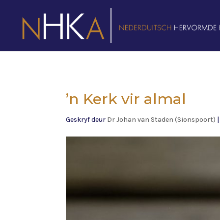
’n Kerk vir almal
Geskryf deur
Dr Johan van Staden (Sionspoort)