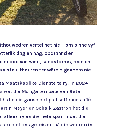
ithouwedren vertel het nie – om binne vyf
etterlik dag en nag, opdraand en
te midde van wind, sandstorms, reën en
taaiste uithouren ter wêreld genoem nie.
ta Maatskaplike Dienste te ry. In 2024
s wat die Munga ten bate van Rata
 hulle die ganse ent pad self moes aflê
artin Meyer en Schalk Zastron het die
 alleen ry en die hele span moet die
 saam met ons gereis en ná die wedren in