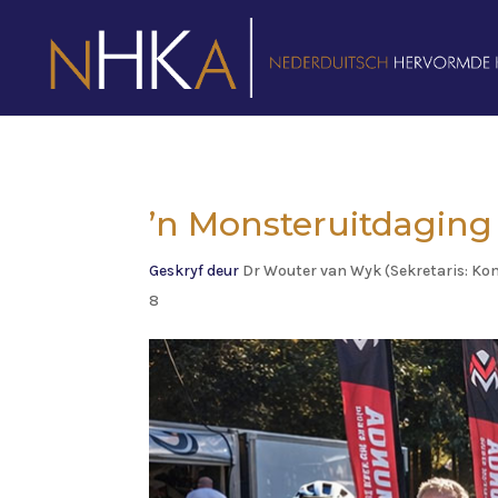
’n Monsteruitdaging
Geskryf deur
Dr Wouter van Wyk (Sekretaris: Ko
8