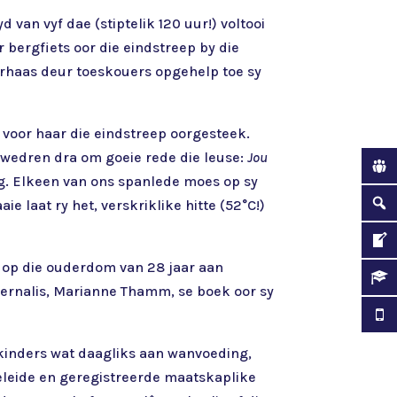
 van vyf dae (stiptelik 120 uur!) voltooi
 bergfiets oor die eindstreep by die
derhaas deur toeskouers opgehelp toe sy
 voor haar die eindstreep oorgesteek.
e wedren dra om goeie rede die leuse:
Jou
ing. Elkeen van ons spanlede moes op sy
 laat ry het, verskriklike hitte (52°C!)
9 op die ouderdom van 28 jaar aan
oernalis, Marianne Thamm, se boek oor sy
 kinders wat daagliks aan wanvoeding,
eleide en geregistreerde maatskaplike