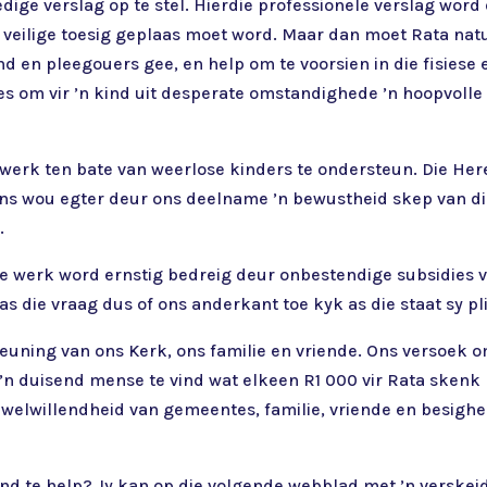
dige verslag op te stel. Hierdie professionele verslag word 
veilige toesig geplaas moet word. Maar dan moet Rata nat
nd en pleegouers gee, en help om te voorsien in die fisiese 
les om vir ’n kind uit desperate omstandighede ’n hoopvolle 
werk ten bate van weerlose kinders te ondersteun. Die Her
. Ons wou egter deur ons deelname ’n bewustheid skep van d
.
e werk word ernstig bedreig deur onbestendige subsidies v
s die vraag dus of ons anderkant toe kyk as die staat sy pl
teuning van ons Kerk, ons familie en vriende. Ons versoek o
’n duisend mense te vind wat elkeen R1 000 vir Rata skenk 
welwillendheid van gemeentes, familie, vriende en besighed
kind te help? Jy kan op die volgende webblad met ’n verske