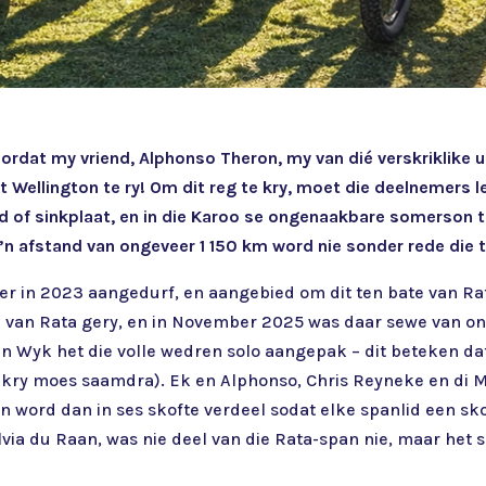
rdat my vriend, Alphonso Theron, my van dié verskriklike u
 Wellington te ry! Om dit reg te kry, moet die deelnemers l
d of sinkplaat, en in die Karoo se ongenaakbare somerson 
 ’n afstand van ongeveer 1 150 km word nie sonder rede die 
eer in 2023 aangedurf, en aangebied om dit ten bate van Ra
e van Rata gery, en in November 2025 was daar sewe van on
an Wyk het die volle wedren solo aangepak – dit beteken dat
g kry moes saamdra). Ek en Alphonso, Chris Reyneke en di M
word dan in ses skofte verdeel sodat elke spanlid een skof
ylvia du Raan, was nie deel van die Rata-span nie, maar het