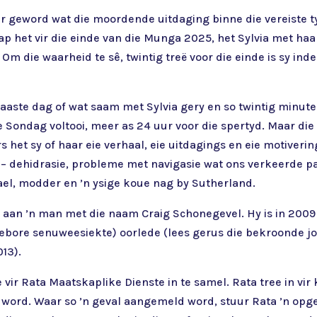
er geword wat die moordende uitdaging binne die vereiste tyd
p het vir die einde van die Munga 2025, het Sylvia met haar
Om die waarheid te sê, twintig treë voor die einde is sy in
laaste dag of wat saam met Sylvia gery en so twintig minute
e Sondag voltooi, meer as 24 uur voor die spertyd. Maar di
s het sy of haar eie verhaal, eie uitdagings en eie motiver
 dehidrasie, probleme met navigasie wat ons verkeerde paaie
ael, modder en ’n ysige koue nag by Sutherland.
g aan ’n man met die naam Craig Schonegevel. Hy is in 200
gebore senuweesiekte) oorlede (lees gerus die bekroonde j
013).
vir Rata Maatskaplike Dienste in te samel. Rata tree in vir
l word. Waar so ’n geval aangemeld word, stuur Rata ’n opg