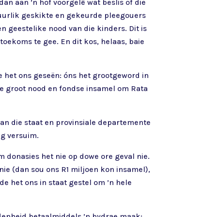
dan aan ’n hof voorgelê wat beslis of die
uurlik geskikte en gekeurde pleegouers
en geestelike nood van die kinders. Dit is
toekoms te gee. En dit kos, helaas, baie
e het ons geseën: óns het grootgeword in
ie groot nood en fondse insamel om Rata
an die staat en provinsiale departemente
ig versuim.
m donasies het nie op dowe ore geval nie.
nie (dan sou ons R1 miljoen kon insamel),
e het ons in staat gestel om ’n hele
idenheid betaalmiddels ’n bydrae maak: