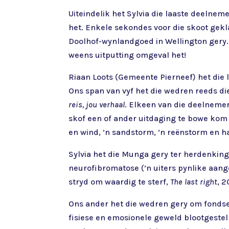
Uiteindelik het Sylvia die laaste deelnem
het. Enkele sekondes voor die skoot gekla
Doolhof-wynlandgoed in Wellington gery. 
weens uitputting omgeval het!
Riaan Loots (Gemeente Pierneef) het die 
Ons span van vyf het die wedren reeds di
reis, jou verhaal
. Elkeen van die deelnemer
skof een of ander uitdaging te bowe kom –
en wind, ’n sandstorm, ’n reënstorm en h
Sylvia het die Munga gery ter herdenkin
neurofibromatose (’n uiters pynlike aan
stryd om waardig te sterf,
The last right
, 2
Ons ander het die wedren gery om fondse 
fisiese en emosionele geweld blootgeste