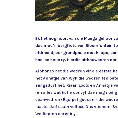
Ek het nog nooit van die Munga gehoor voo
dae met ’n bergfiets van Bloemfontein tot
afdraand, oor grondpaaie met klippe, san
hael en koue ry. Hierdie uithouwedren oor
Alphonso het die wedren vir die eerste k
het Annatjie van Wyk die wedren ten bat
aangedurf het. Riaan Loots en Annatjie v
(en alles wat hulle oor vyf dae mag nodi
spanwedren (Équipe) gedoen – die wedren 
laaste skof saam voltooi. Ons vriendin, S
Wellington oorgebly.