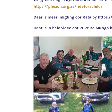
https://plesion.org.za/rideforachild/
.
Daar is meer inligting oor Rata by https:/
Daar is ’n hele video oor 2025 se Munga 