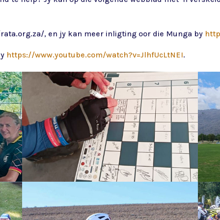
/rata.org.za/, en jy kan meer inligting oor die Munga by
htt
by
https://www.youtube.com/watch?v=JlhfUcLtNEI
.