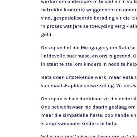
werker om ondersoek in te stel en ’n volle
betrokke kind(ers) weggeneem en onder 
vind, gespesialiseerde berading vir die ki
’n proses wat jare se toewyding verg – al
geld.
Ons span het die Munga gery om Rata se 
liefdevolle ouerhuise, en ons is gesond
in staat te stel om kinders in nood te help
Rata doen uitstekende werk, maar Rata s
van maatskaplike ontwikkeling. Vir ons wa
Ons span is baie dankbaar vir die onders
Ons het weliswaar nie daarin geslaag om 
maar die simpatieke harte, oop hande en 
klomp kwesbare kinders te help.
Wil jy nou nog ’n bydrae lewer om so ’n 