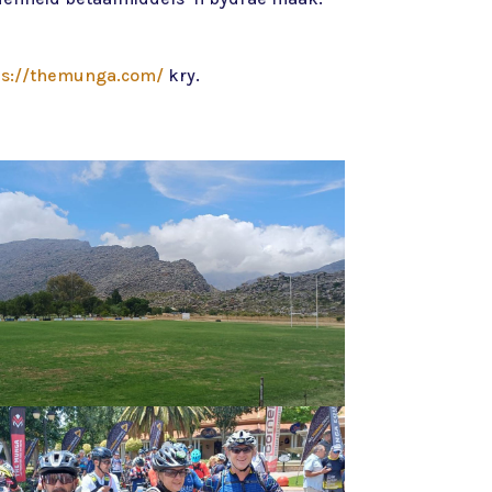
ps://themunga.com/
kry.