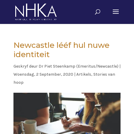
Newcastle lééf hul nuwe
identiteit
Geskryf deur
Dr Piet Steenkamp (Emeritus/Newcastle)
|
Woensdag, 2 September, 2020
|
Artikels
,
Stories van
hoop