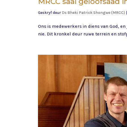
MRCC saai geloofsaad 
Geskryf deur
Ds Bheki Patrick Shongwe (MRCC)
Ons is medewerkers in diens van God, en j
nie. Dit kronkel deur ruwe terrein en stof