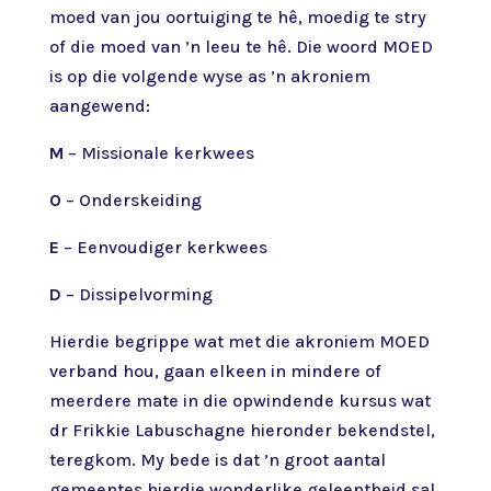
moed van jou oortuiging te hê, moedig te stry
of die moed van ’n leeu te hê. Die woord MOED
is op die volgende wyse as ’n akroniem
aangewend:
M
– Missionale kerkwees
O
– Onderskeiding
E
– Eenvoudiger kerkwees
D
– Dissipelvorming
Hierdie begrippe wat met die akroniem MOED
verband hou, gaan elkeen in mindere of
meerdere mate in die opwindende kursus wat
dr Frikkie Labuschagne hieronder bekendstel,
teregkom. My bede is dat ’n groot aantal
gemeentes hierdie wonderlike geleentheid sal