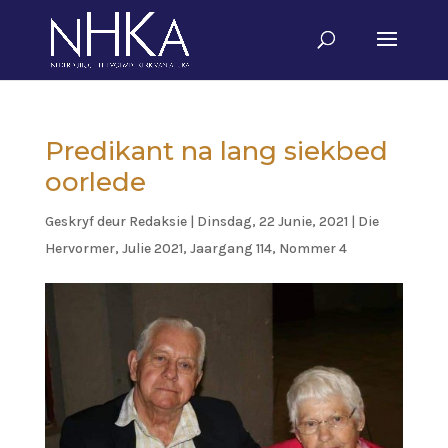
Predikant na lang siekbed
oorlede
Geskryf deur
Redaksie
|
Dinsdag, 22 Junie, 2021
|
Die
Hervormer
,
Julie 2021, Jaargang 114, Nommer 4