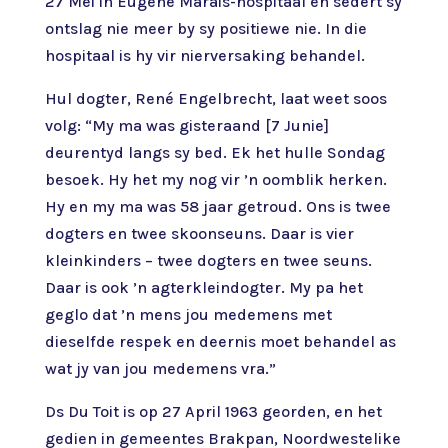
27 Mei in Eugene Marais-hospitaal en sedert sy
ontslag nie meer by sy positiewe nie. In die
hospitaal is hy vir nierversaking behandel.
Hul dogter, René Engelbrecht, laat weet soos
volg: “My ma was gisteraand [7 Junie]
deurentyd langs sy bed. Ek het hulle Sondag
besoek. Hy het my nog vir ’n oomblik herken.
Hy en my ma was 58 jaar getroud. Ons is twee
dogters en twee skoonseuns. Daar is vier
kleinkinders – twee dogters en twee seuns.
Daar is ook ’n agterkleindogter. My pa het
geglo dat ’n mens jou medemens met
dieselfde respek en deernis moet behandel as
wat jy van jou medemens vra.”
Ds Du Toit is op 27 April 1963 georden, en het
gedien in gemeentes Brakpan, Noordwestelike