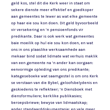
geld kos, stel dit die Kerk weer in staat om
sekere dienste meer effektief en goedkoper
aan gemeentes te lewer as wat elke gemeente
op haar eie sou kon doen. Dit geld byvoorbeeld
vir versekering en ’n pensioenfonds vir
predikante. Daar is ook werk wat gemeentes
baie moeilik op hul eie sou kon doen, en wat
ons in ons plaaslike werksaamhede aan
mekaar bind sodat lidmate wat verhuis maklik
van een gemeente na ’n ander kan oorgaan:
eenvormige opleiding van ons predikante;
kategeseboeke wat saamgestel is om ons Kerk
se verstaan van die Bybel, geloofsbelydenis en
geskiedenis te reflekteer; ’n Diensboek met
diensformuliere; kerklike publikasies;
beroepsbriewe; bewyse van lidmaatskap;
ander standaarddokumentasie; en vele meer.