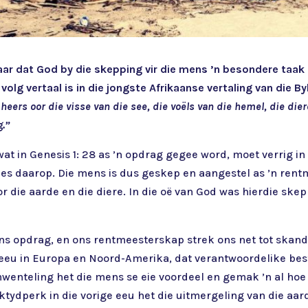
r dat God by die skepping vir die mens ’n besondere taak 
volg vertaal is in die jongste Afrikaanse vertaling van die B
heers oor die visse van die see, die voëls van die hemel, die diere
.”
, wat in Genesis 1: 28 as ’n opdrag gegee word, moet verrig 
lles daarop. Die mens is dus geskep en aangestel as ’n ren
r die aarde en die diere. In die oë van God was hierdie ske
s opdrag, en ons rentmeesterskap strek ons net tot skande. 
e eeu in Europa en Noord-Amerika, dat verantwoordelike best
enteling het die mens se eie voordeel en gemak ’n al hoe 
ektydperk in die vorige eeu het die uitmergeling van die aa