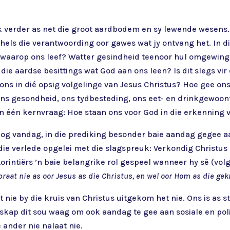
k verder as net die groot aardbodem en sy lewende wesens.
hels die verantwoording oor gawes wat jy ontvang het. In di
 waarop ons leef? Watter gesindheid teenoor hul omgewin
e aardse besittings wat God aan ons leen? Is dit slegs vir 
s ons in dié opsig volgelinge van Jesus Christus? Hoe gee o
ns gesondheid, ons tydbesteding, ons eet- en drinkgewoo
in één kernvraag: Hoe staan ons voor God in die erkenning 
 nog vandag, in die prediking besonder baie aandag gegee aa
die verlede opgelei met die slagspreuk: Verkondig Christus 
Korintiërs ’n baie belangrike rol gespeel wanneer hy sê (vol
raat nie as oor Jesus as die Christus, en wel oor Hom as die gek
 dit nie by die kruis van Christus uitgekom het nie. Ons is
skap dit sou waag om ook aandag te gee aan sosiale en poli
 ander nie nalaat nie.