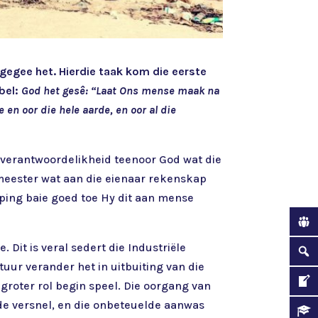
gegee het. Hierdie taak kom die eerste
ybel:
God het gesê: “Laat Ons mense maak na
 en oor die hele aarde, en oor al die
in verantwoordelikheid teenoor God wat die
tmeester wat aan die eienaar rekenskap
pping baie goed toe Hy dit aan mense
Dit is veral sedert die Industriële
uur verander het in uitbuiting van die
groter rol begin speel. Die oorgang van
rde versnel, en die onbeteuelde aanwas