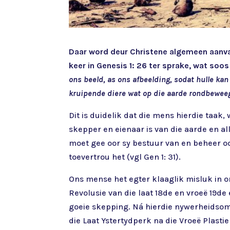
Daar word deur Christene algemeen aanvaa
keer in Genesis 1: 26 ter sprake, wat soos 
ons beeld, as ons afbeelding, sodat hulle kan 
kruipende diere wat op die aarde rondbeweeg
Dit is duidelik dat die mens hierdie taak
skepper en eienaar is van die aarde en a
moet gee oor sy bestuur van en beheer oo
toevertrou het (vgl Gen 1: 31).
Ons mense het egter klaaglik misluk in on
Revolusie van die laat 18de en vroeë 19d
goeie skepping. Ná hierdie nywerheidsomw
die Laat Ystertydperk na die Vroeë Plasti