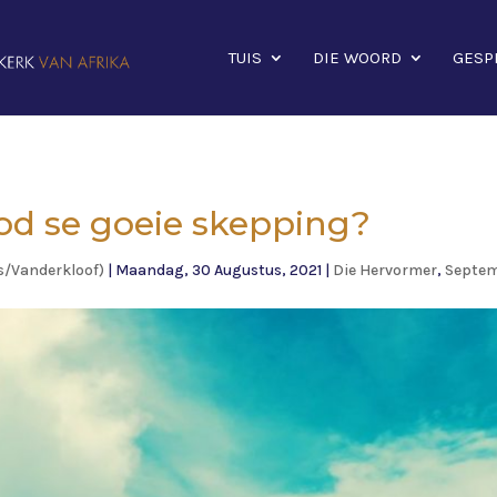
TUIS
DIE WOORD
GESP
od se goeie skepping?
s/Vanderkloof)
|
Maandag, 30 Augustus, 2021
|
Die Hervormer
,
Septem