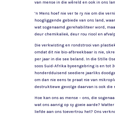
van mense in die wêreld en ook in ons la
’n Mens hoef nie ver te ry nie om die ver
hoogliggende gebiede van ons land, waar
wat sogenaamd gerehabiliteer word, maar v
deur chemikalieë, deur rou riool en afval
Die verkwisting en rondstrooi van plasti
omdat dit nie bio-afbreekbaar is nie, skr
per jaar in die see beland. In die Stille 
soos Suid-Afrika byeengebring is en tot 
honderdduisend seediere jaarliks doodga
om dan nie eens te praat nie van mikropl
destruktiewe gevolge daarvan is ook die
Hoe kan ons as mense – ons, die sogenaa
wat ons aanrig op sy goeie aarde? Watter
liefde aan ons toevertrou het? Ons verkn