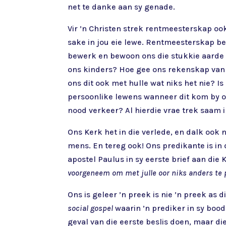
net te danke aan sy genade.
Vir ’n Christen strek rentmeesterskap oo
sake in jou eie lewe. Rentmeesterskap be
bewerk en bewoon ons die stukkie aarde
ons kinders? Hoe gee ons rekenskap van di
ons dit ook met hulle wat niks het nie? I
persoonlike lewens wanneer dit kom by o
nood verkeer? Al hierdie vrae trek saam 
Ons Kerk het in die verlede, en dalk ook
mens. En tereg ook! Ons predikante is in 
apostel Paulus in sy eerste brief aan die 
voorgeneem om met julle oor niks anders te p
Ons is geleer ’n preek is nie ’n preek as
social gospel
waarin ’n prediker in sy bood
geval van die eerste beslis doen, maar die