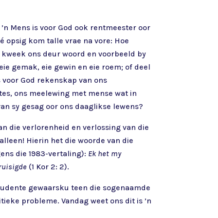
 ’n Mens is voor God ook rentmeester oor
é opsig kom talle vrae na vore: Hoe
g kweek ons deur woord en voorbeeld by
eie gemak, eie gewin en eie roem; of deel
ns voor God rekenskap van ons
ntes, ons meelewing met mense wat in
van sy gesag oor ons daaglikse lewens?
n die verlorenheid en verlossing van die
alleen! Hierin het die woorde van die
gens die 1983-vertaling):
Ek het my
ruisigde
(1 Kor 2: 2).
 as studente gewaarsku teen die sogenaamde
tieke probleme. Vandag weet ons dit is ’n