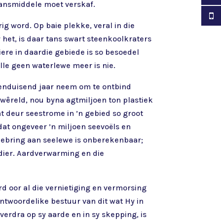
taansmiddele moet verskaf.
g word. Op baie plekke, veral in die
et, is daar tans swart steenkoolkraters
iere in daardie gebiede is so besoedel
lle geen waterlewe meer is nie.
 eenduisend jaar neem om te ontbind
 wêreld, nou byna agtmiljoen ton plastiek
at deur seestrome in ’n gebied so groot
dat ongeveer ’n miljoen seevoëls en
eebring aan seelewe is onberekenbaar;
 dier. Aardverwarming en die
 oor al die vernietiging en vermorsing
ntwoordelike bestuur van dit wat Hy in
erdra op sy aarde en in sy skepping, is