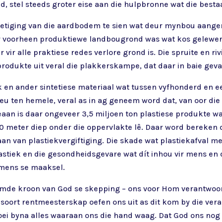
nd, stel steeds groter eise aan die hulpbronne wat die bes
nietiging van die aardbodem te sien wat deur mynbou aangeri
 voorheen produktiewe landbougrond was wat kos gelewer h
ir alle praktiese redes verlore grond is. Die spruite en riv
produkte uit veral die plakkerskampe, dat daar in baie geva
ek en ander sintetiese materiaal wat tussen vyfhonderd en
eeu ten hemele, veral as in ag geneem word dat, van oor die
Oseaan is daar ongeveer 3,5 miljoen ton plastiese produkte w
30 meter diep onder die oppervlakte lê. Daar word bereken 
an van plastiekvergiftiging. Die skade wat plastiekafval m
astiek en die gesondheidsgevare wat dít inhou vir mens en
 mens se maaksel.
mde kroon van God se skepping – ons voor Hom verantwoord
 soort rentmeesterskap oefen ons uit as dit kom by die vera
oei byna alles waaraan ons die hand waag. Dat God ons nog v