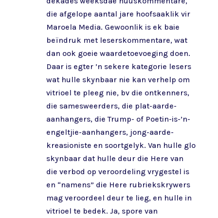
dekades weeksdae nuuskommentare,
die afgelope aantal jare hoofsaaklik vir
Maroela Media. Gewoonlik is ek baie
beïndruk met leserskommentare, wat
dan ook goeie waardetoevoeging doen.
Daar is egter ’n sekere kategorie lesers
wat hulle skynbaar nie kan verhelp om
vitrioel te pleeg nie, bv die ontkenners,
die samesweerders, die plat-aarde-
aanhangers, die Trump- of Poetin-is-’n-
engeltjie-aanhangers, jong-aarde-
kreasioniste en soortgelyk. Van hulle glo
skynbaar dat hulle deur die Here van
die verbod op veroordeling vrygestel is
en “namens” die Here rubriekskrywers
mag veroordeel deur te lieg, en hulle in
vitrioel te bedek. Ja, spore van