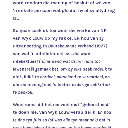
word rondom die mening of besluit of wil van
’n enkele persoon wat glo dat hy of sy altyd reg
is…
So gaan soek ek toe weer die werke van NP
van Wyk Louw op my rakke. Ek hou van sy
uiteensetting in
Deurskouende verband
(1977)
van wat ’n intellektueel is:
…die ware
intellektueel (is) iemand wat dit vir hom tot
lewensreël gemaak het: om by elke saak redelik te
dink, billik te oordeel, aarselend te veroordeel, en
die eie mening met ’n bietjie nederige selfkritiek
te beskou.
Weer eens, dit het nie veel met “geleerdheid”
te doen nie. Van Wyk Louw verduidelik:
En nou
is óns tyd juis so (of was alle tye maar so?) dat ’n
man hooggeleerd kan wees en tog bevooroordeeld