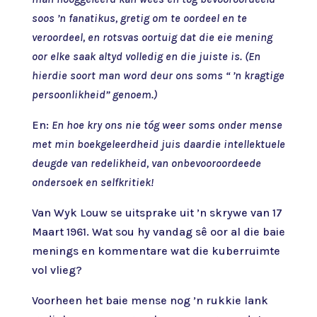
soos ’n fanatikus, gretig om te oordeel en te
veroordeel, en rotsvas oortuig dat die eie mening
oor elke saak altyd volledig en die juiste is. (En
hierdie soort man word deur ons soms “ ’n kragtige
persoonlikheid” genoem.)
En:
En hoe kry ons nie tóg weer soms onder mense
met min boekgeleerdheid juis daardie intellektuele
deugde van redelikheid, van onbevooroordeede
ondersoek en selfkritiek!
Van Wyk Louw se uitsprake uit ’n skrywe van 17
Maart 1961. Wat sou hy vandag sê oor al die baie
menings en kommentare wat die kuberruimte
vol vlieg?
Voorheen het baie mense nog ’n rukkie lank