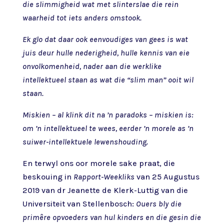
die slimmigheid wat met slinterslae die rein
waarheid tot iets anders omstook.
Ek glo dat daar ook eenvoudiges van gees is wat
juis deur hulle nederigheid, hulle kennis van eie
onvolkomenheid, nader aan die werklike
intellektueel staan as wat die “slim man” ooit wil
staan.
Miskien – al klink dit na ’n paradoks – miskien is:
om ’n intellektueel te wees, eerder ’n morele as ’n
suiwer-intellektuele lewenshouding.
En terwyl ons oor morele sake praat, die
beskouing in
Rapport-Weekliks
van 25 Augustus
2019 van dr Jeanette de Klerk-Luttig van die
Universiteit van Stellenbosch:
Ouers bly die
primêre opvoeders van hul kinders en die gesin die