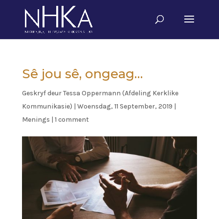
Sê jou sê, ongeag…
Geskryf deur
Tessa Oppermann (Afdeling Kerklike
Kommunikasie)
|
Woensdag, 11 September, 2019
|
Menings
|
1 comment