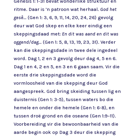
Genesis 1: 1-31 bevat wonderlike struktuur en
ritme. Daar is ’n patroon wat herhaal.
God het
gesê…
(Gen 1: 3, 6, 9, 11, 14, 20, 24, 26) gevolg
deur wat God skep en elke keer eindig een
skeppingsdaad met:
En dit was aand en dit was
oggend/dag…
(Gen 1: 5, 8, 13, 19, 23, 31). Verder
kan die skeppingsdade in twee dele ingedeel
word. Dag 1, 2 en 3 gevolg deur dag 4, 5 en 6.
Dag 1 en 4, 2 en 5, en 3 en 6 gaan saam. Vir die
eerste drie skeppingsdade word die
vormloosheid van die skepping deur God
aangespreek. God bring skeiding tussen lig en
duisternis (Gen 1: 3-5), tussen waters bo die
hemele en onder die hemele (Gen 1: 6-8), en
tussen droë grond en die oseane (Gen 1:9–11).
Voorbereiding vir die bewoonbaarheid van die
aarde begin ook op Dag 3 deur die skepping