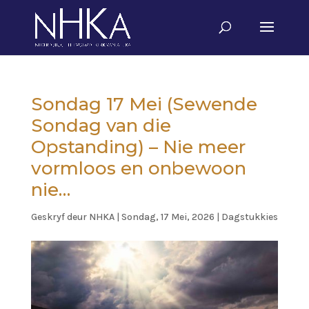
Sondag 17 Mei (Sewende
Sondag van die
Opstanding) – Nie meer
vormloos en onbewoon
nie…
Geskryf deur
NHKA
|
Sondag, 17 Mei, 2026
|
Dagstukkies