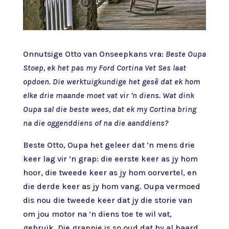
Onnutsige Otto van Onseepkans vra:
Beste Oupa
Stoep, ek het pas my Ford Cortina Vet Ses laat
opdoen. Die werktuigkundige het gesê dat ek hom
elke drie maande moet vat vir ’n diens. Wat dink
Oupa sal die beste wees, dat ek my Cortina bring
na die oggenddiens of na die aanddiens?
Beste Otto, Oupa het geleer dat ’n mens drie
keer lag vir ’n grap: die eerste keer as jy hom
hoor, die tweede keer as jy hom oorvertel, en
die derde keer as jy hom vang. Oupa vermoed
dis nou die tweede keer dat jy die storie van
om jou motor na ’n diens toe te wil vat,
gebruik. Die grappie is so oud dat hy al baard