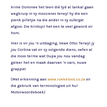
Arme Dominee het teen dié tyd al lankal gaan
wegkruip in sy
mossienes
terwyl hy die een
pienk pilletjie na die ander in sy
vullergat
afgooi
.
Die
krinkspil
het een te veel geword vir
hom.
Hier is vir jou ’n uitdaging, liewe Otto: Terwyl jy
jou Cortina vat vir sy volgende diens, oefen al
die mooi terme wat Oupa jou nou vandag
geleer het en maak daarvan ’n vars, nuwe
grappie!
(Met erkenning aan
www.roekeloos.co.za
vir
die gebruik van terminologieë uit hul
Motorwoordeboek)