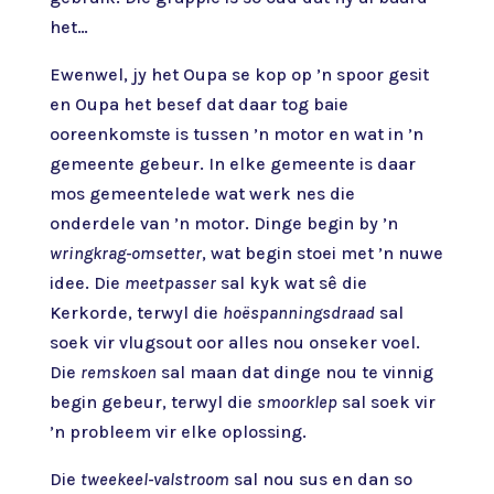
het…
Ewenwel, jy het Oupa se kop op ’n spoor gesit
en Oupa het besef dat daar tog baie
ooreenkomste is tussen ’n motor en wat in ’n
gemeente gebeur. In elke gemeente is daar
mos gemeentelede wat werk nes die
onderdele van ’n motor. Dinge begin by ’n
wringkrag-omsetter
, wat begin stoei met ’n nuwe
idee. Die
meetpasser
sal kyk wat sê die
Kerkorde, terwyl die
hoëspanningsdraad
sal
soek vir vlugsout oor alles nou onseker voel.
Die
remskoen
sal maan dat dinge nou te vinnig
begin gebeur, terwyl die
smoorklep
sal soek vir
’n probleem vir elke oplossing.
Die
tweekeel-valstroom
sal nou sus en dan so