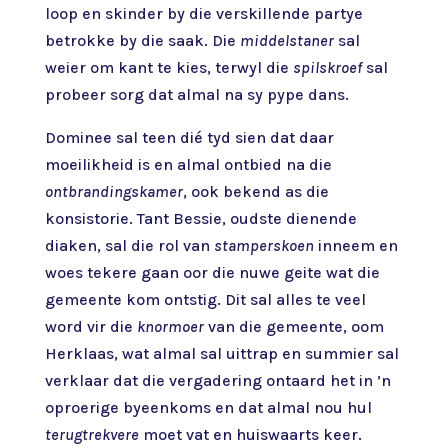
loop en skinder by die verskillende partye
betrokke by die saak. Die
middelstaner
sal
weier om kant te kies, terwyl die
spilskroef
sal
probeer sorg dat almal na sy pype dans.
Dominee sal teen dié tyd sien dat daar
moeilikheid is en almal ontbied na die
ontbrandingskamer
, ook bekend as die
konsistorie. Tant Bessie, oudste dienende
diaken, sal die rol van
stamperskoen
inneem en
woes tekere gaan oor die nuwe geite wat die
gemeente kom ontstig. Dit sal alles te veel
word vir die
knormoer
van die gemeente, oom
Herklaas, wat almal sal uittrap en summier sal
verklaar dat die vergadering ontaard het in ’n
oproerige byeenkoms en dat almal nou hul
terugtrekvere
moet vat en huiswaarts keer.