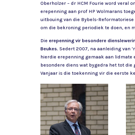
Oberholzer – dr HCM Fourie word veral ont
erepenning aan prof HP Wolmarans toegek
uitbouing van die Bybels-Reformatoriese t
om die bekroning periodiek te doen, en m
Die
erepenning vir besondere dienslewer
Beukes
. Sedert 2007, na aanleiding van ’
hierdie erepenning gemaak aan lidmate 
besondere diens wat bygedra het tot die 
Vanjaar is die toekenning vir die eerste