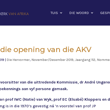
TUIS
DIE WOORD
GESP
die opening van die AKV
019
|
Die Hervormer
,
November/Desember 2019, Jaargang 112, Nomme
e voorsitter van die uittredende Kommissie, dr André Ungere
 toekennings aan vyf persone gemaak.
aan
prof IWC (Natie) van Wyk, prof EC (Elsabé) Kloppers en d
g is in die 1970’s gevestig ná ’n voorstel van prof JP