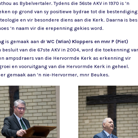
hou as Bybelvertaler. Tydens die 56ste AKV in 1970 is ’n
en op grond van sy positiewe bydrae tot die bestendiging
eologie en vir besondere diens aan die Kerk. Daarna is bes
oes ’n naam vir die erepenning gekies word.
ing
is gemaak aan
dr WC (Wian) Kloppers en mnr P (Piet)
n besluit van die 67ste AKV in 2004, word die toekenning va
en ampsdraers van die Hervormde Kerk as erkenning vir
groei en vooruitgang van die Hervormde Kerk in geheel.
 keer gemaak aan ’n nie-Hervormer, mnr Beukes.