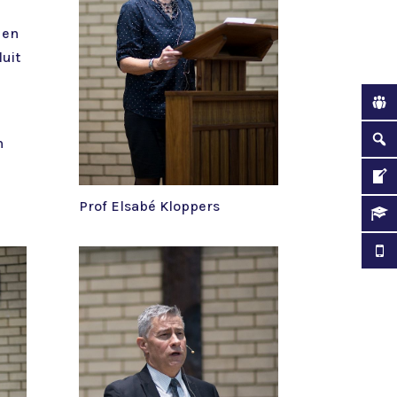
 en
luit
n
Prof Elsabé Kloppers