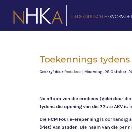
Toekennings tydens 
Geskryf deur
Redaksie
|
Maandag, 28 Oktober, 2
Na afloop van die erediens (gelei deur di
tydens die opening van die 72ste AKV is
Die
HCM Fourie-erepenning
is oorhandig 
(Piet) van Staden
. Die naam van die pennin