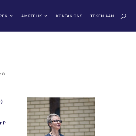
REK
AMPTELIK
KONTAK ONS
TEKEN AAN
r 8
r)
r P