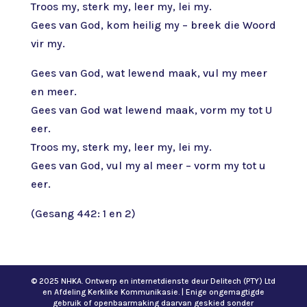
Troos my, sterk my, leer my, lei my.
Gees van God, kom heilig my – breek die Woord
vir my.
Gees van God, wat lewend maak, vul my meer
en meer.
Gees van God wat lewend maak, vorm my tot U
eer.
Troos my, sterk my, leer my, lei my.
Gees van God, vul my al meer – vorm my tot u
eer.
(Gesang 442: 1 en 2)
© 2025 NHKA. Ontwerp en internetdienste deur Delitech (PTY) Ltd
en Afdeling Kerklike Kommunikasie. | Enige ongemagtigde
gebruik of openbaarmaking daarvan geskied sonder