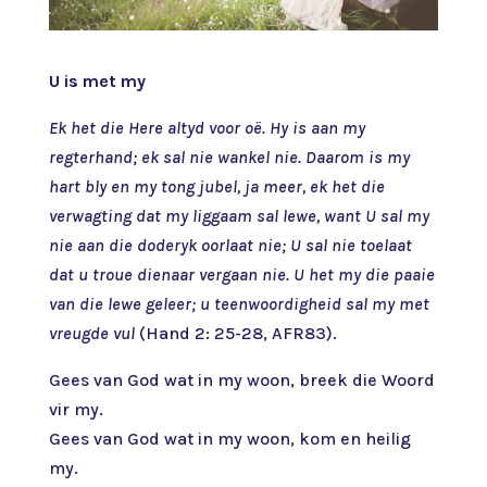
U is met my
Ek het die Here altyd voor oë. Hy is aan my
regterhand; ek sal nie wankel nie. Daarom is my
hart bly en my tong jubel, ja meer, ek het die
verwagting dat my liggaam sal lewe, want U sal my
nie aan die doderyk oorlaat nie; U sal nie toelaat
dat u troue dienaar vergaan nie. U het my die paaie
van die lewe geleer; u teenwoordigheid sal my met
vreugde vul
(Hand 2: 25-28, AFR83).
Gees van God wat in my woon, breek die Woord
vir my.
Gees van God wat in my woon, kom en heilig
my.