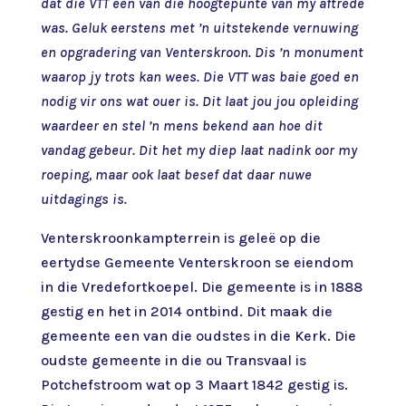
dat die VTT een van die hoogtepunte van my aftrede
was. Geluk eerstens met ’n uitstekende vernuwing
en opgradering van Venterskroon. Dis ’n monument
waarop jy trots kan wees. Die VTT was baie goed en
nodig vir ons wat ouer is. Dit laat jou jou opleiding
waardeer en stel ’n mens bekend aan hoe dit
vandag gebeur. Dit het my diep laat nadink oor my
roeping, maar ook laat besef dat daar nuwe
uitdagings is.
Venterskroonkampterrein is geleë op die
eertydse Gemeente Venterskroon se eiendom
in die Vredefortkoepel. Die gemeente is in 1888
gestig en het in 2014 ontbind. Dit maak die
gemeente een van die oudstes in die Kerk. Die
oudste gemeente in die ou Transvaal is
Potchefstroom wat op 3 Maart 1842 gestig is.