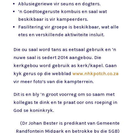
Ablusiegeriewe vir seuns en dogters.
’n Goedtoegeruste kombuis en saal wat
beskikbaar is vir kampeerders.
Fasilitering vir groepe is beskikbaar, wat alle
etes en verskillende aktiwiteite insluit.
Die ou saal word tans as eetsaal gebruik en ’n
nuwe saal is sedert 2014 aangebou. Die
kerkgebou word gebruik as kerk/kapel. Gaan
kyk gerus op die webblad
www.nhkpotch.co.za
vir meer foto’s van die kampterrein.
Dit is en bly ’n groot voorreg om so saam met
kollegas te dink en te praat oor ons roeping in
God se koninkryk.
(Dr Johan Bester is predikant van Gemeente
Randfontein Midpark en betrokke by die SGB)