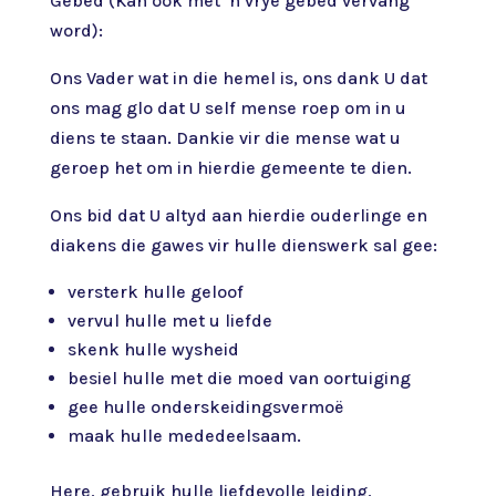
Gebed (Kan ook met ‘n vrye gebed vervang
word):
Ons Vader wat in die hemel is, ons dank U dat
ons mag glo dat U self mense roep om in u
diens te staan. Dankie vir die mense wat u
geroep het om in hierdie gemeente te dien.
Ons bid dat U altyd aan hierdie ouderlinge en
diakens die gawes vir hulle dienswerk sal gee:
versterk hulle geloof
vervul hulle met u liefde
skenk hulle wysheid
besiel hulle met die moed van oortuiging
gee hulle onderskeidingsvermoë
maak hulle mededeelsaam.
Here, gebruik hulle liefdevolle leiding,