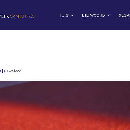
TUIS
DIE WOORD
GESP
0
|
Newsfeed