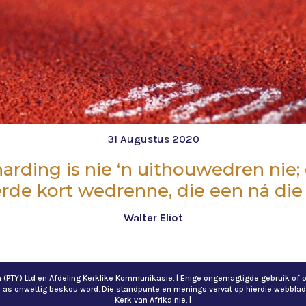
31 Augustus 2020
arding is nie ‘n uithouwedren nie; d
de kort wedrenne, die een ná die
Walter Eliot
ch (PTY) Ltd en Afdeling Kerklike Kommunikasie. | Enige ongemagtigde gebruik 
n as onwettig beskou word. Die standpunte en menings vervat op hierdie webblad
Kerk van Afrika nie. |