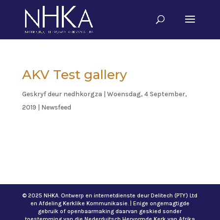
AKV Test gallery
Geskryf deur
nedhkorgza
|
Woensdag, 4 September,
2019
|
Newsfeed
© 2025 NHKA. Ontwerp en internetdienste deur Delitech (PTY) Ltd
en Afdeling Kerklike Kommunikasie. | Enige ongemagtigde
gebruik of openbaarmaking daarvan geskied sonder
toestemming van die Nederduitsch Hervormde Kerk van Afrika