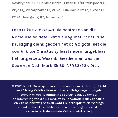
Geskryf deur
Dr Hennie Botes (Emeritus/Buffelspoort)
|
Vrydag, 20 September, 2024
|
Die Hervormer
,
Oktober
2024, Jaargang 117, Nommer 6
Lees Lukas 23: 33-49 Die hoofman van die
Romeinse soldate, wat die dag met Christus se
kruisiging diens gedoen het op Golgota, het die
oomblik toe Christus sy laaste asem uitgeblaas
het, uitgeroep: Waarlik, hierdie man was die
Seun van God (Mark 15: 39, AFR33/53). Dit...
© 2025 NHKA. Ontwerp en internetdienste deur Delitech (PTY) Ltd
en Afdeling Kerklike Kommunikasie. | Enige ongemagtigde
gebruik of openbaarmaking daarvan geskied sonder
toestemming van die Nederduitsch Hervormde Kerk van Afrika
en kan as onwettig beskou word. Die standpunte en menings
vervat op hierdie webblad is nie noodwendig dié van die
Nederduitsch Hervormde Kerk van Afrika nie. |