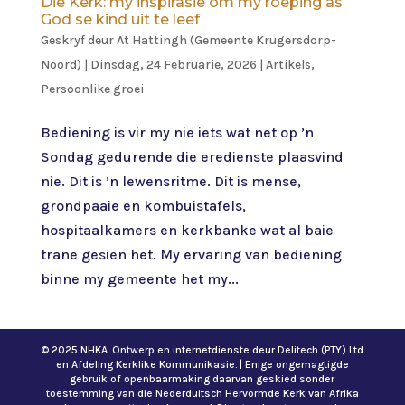
Die Kerk: my inspirasie om my roeping as
God se kind uit te leef
Geskryf deur
At Hattingh (Gemeente Krugersdorp-
Noord)
|
Dinsdag, 24 Februarie, 2026
|
Artikels
,
Persoonlike groei
Bediening is vir my nie iets wat net op ’n
Sondag gedurende die eredienste plaasvind
nie. Dit is ’n lewensritme. Dit is mense,
grondpaaie en kombuistafels,
hospitaalkamers en kerkbanke wat al baie
trane gesien het. My ervaring van bediening
binne my gemeente het my...
© 2025 NHKA. Ontwerp en internetdienste deur Delitech (PTY) Ltd
en Afdeling Kerklike Kommunikasie. | Enige ongemagtigde
gebruik of openbaarmaking daarvan geskied sonder
toestemming van die Nederduitsch Hervormde Kerk van Afrika