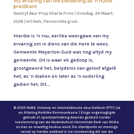
My ervaring van die bediening as ’n nuwe
predikant
Geskryf deur
Prop Kharla Prins
|
Dinsdag, 24 Maart,
2026
|
Artikels
,
Persoonlike groei
Hierdie is ’n rou, eerlike weergawe van my
ervaring om in diens van die Here te wees.
Gemeente Meyerton-Suid was nog altyd my
gemeente. Dit is waar ek gedoop is,
grootgeword het, belydenis van geloof afgelê
het, as ’n diaken en later as ’n ouderling
gedien het. Dit...
© 2025 NHKA. Ontwerp en internetdienste deur Delitech (PTY) Ltd
en Afdeling Kerklike Kommunikasie. | Enige ongemagtigde
gebruik of openbaarmaking daarvan geskied sonder
toestemming van die Nederduitsch Hervormde Kerk van Afrika
en kan as onwettig beskou word. Die standpunte en menings
vervat op hierdie webblad is nie noodwendig dié van die