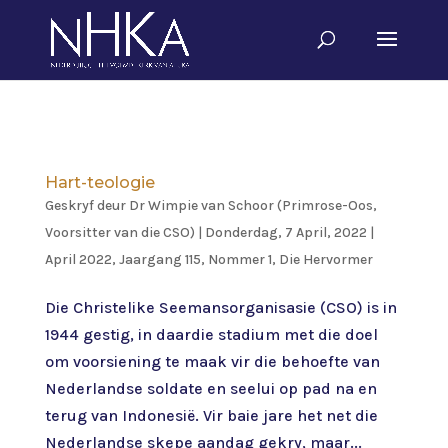
Hart-teologie
Geskryf deur
Dr Wimpie van Schoor (Primrose-Oos,
Voorsitter van die CSO)
|
Donderdag, 7 April, 2022
|
April 2022, Jaargang 115, Nommer 1
,
Die Hervormer
Die Christelike Seemansorganisasie (CSO) is in
1944 gestig, in daardie stadium met die doel
om voorsiening te maak vir die behoefte van
Nederlandse soldate en seelui op pad na en
terug van Indonesië. Vir baie jare het net die
Nederlandse skepe aandag gekry, maar...