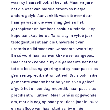
waar sy haarself ook al bevind. Maar vir jare
het die
waar
van hierdie droom so bietjie
anders gelyk. Aanvanklik was dié
waar
deur
haar pa wat in die weermag gedien het,
geïnspireer en het haar besluit uiteindelik op
kapelaanskap berus. Tans is sy ’n vyfde jaar
teologiestudent aan die Universiteit van
Pretoria en lidmaat van Gemeente Swartkop.
En só word haar aanvanklike
waar
aangepas.
Haar betrokkenheid by dié gemeente het haar
tot die beslissing gebring dat sy haar passie as
gemeentepredikant wil uitleef. Dit is ook in die
gemeente waar sy haar belydenis van geloof
afgelê het en eendag moontlik haar passie as
predikant wil uitleef. Maar Lané is opgewonde
om, met die oog op haar praktiese jaar in 2027
en ná afloop van haar studies, by enige