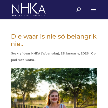
Die waar is nie só belangrik
nie…
Geskryf deur
NHKA
|
Woensdag, 28 Januarie, 2026
|
Op
pad met Iwana...