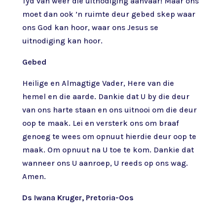
Tyd van weer die uitnodiging aanvaar! Maar ons
moet dan ook ’n ruimte deur gebed skep waar
ons God kan hoor, waar ons Jesus se
uitnodiging kan hoor.
Gebed
Heilige en Almagtige Vader, Here van die
hemel en die aarde. Dankie dat U by die deur
van ons harte staan en ons uitnooi om die deur
oop te maak. Lei en versterk ons om braaf
genoeg te wees om opnuut hierdie deur oop te
maak. Om opnuut na U toe te kom. Dankie dat
wanneer ons U aanroep, U reeds op ons wag.
Amen.
Ds Iwana Kruger, Pretoria-Oos