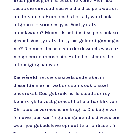
braaf genoeg om na Jesus te kom? Hier nooi
Jesus die eenvoudiges wie die dissipels was uit
om te kom na Hom nes hulle is. Jy word ook
uitgenooi – kom nes jy is. Voel jy dalk
onbekwaam? Moontlik het die dissipels ook só
gevoel. Voel jy dalk dat jy nie geleerd genoeg is
nie? Die meerderheid van die dissipels was ook
nie geleerde mense nie. Hulle het steeds die
uitnodiging aanvaar.
Die wêreld het die dissipels onderskat in
dieselfde manier wat ons soms ook onsself
onderskat. God gebruik hulle steeds om sy
koninkryk te vestig omdat hulle afhanklik van
Christus se vermoëns en krag is. Die begin van
’n nuwe jaar kan ’n gulde geleentheid wees om
weer jou gebedslewe opnuut te prioritiseer. ’n