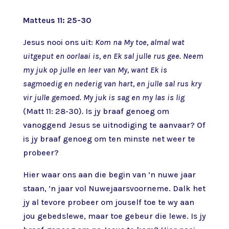
Matteus 11: 25-30
Jesus nooi ons uit:
Kom na My toe, almal wat
uitgeput en oorlaai is, en Ek sal julle rus gee. Neem
my juk op julle en leer van My, want Ek is
sagmoedig en nederig van hart, en julle sal rus kry
vir julle gemoed.
My juk is sag en my las is lig
(Matt 11: 28-30)
.
Is jy braaf genoeg om
vanoggend Jesus se uitnodiging te aanvaar? Of
is jy braaf genoeg om ten minste net weer te
probeer?
Hier waar ons aan die begin van ’n nuwe jaar
staan, ’n jaar vol Nuwejaarsvoorneme. Dalk het
jy al tevore probeer om jouself toe te wy aan
jou gebedslewe, maar toe gebeur die lewe. Is jy