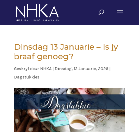
Dinsdag 13 Januarie – Is jy
braaf genoeg?
Geskryf deur
NHKA
|
Dinsdag, 13 Januarie, 2026
|
Dagstukkies