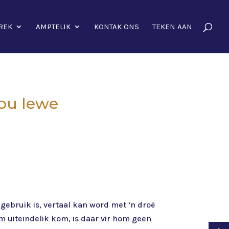
REK
AMPTELIK
KONTAK ONS
TEKEN AAN
jou lewe
l gebruik is, vertaal kan word met ’n droë
rm uiteindelik kom, is daar vir hom geen