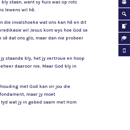
 bly staan, want sy huis was op rots
s lewens wil hê.
an die invalshoeke wat ons kan hê en dit
gpredikasie wil Jesus kom wys hoe God se
ie sê dat ons glo, maar dan nie probeer
y staande bly, het jy vertroue en hoop
eheer daaroor nie. Maar God bly in
rhouding met God kan vir jou die
u fondament, maar jy moet
e tyd wat jy in gebed saam met Hom