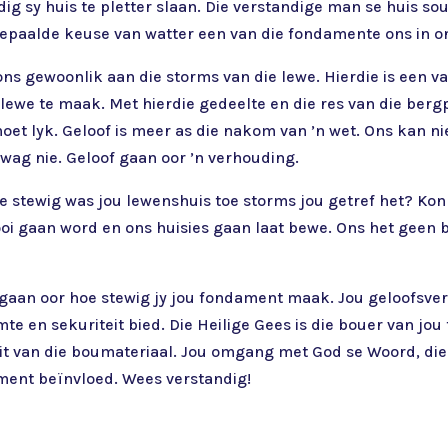
ig sy huis te pletter slaan. Die verstandige man se huis sou
 bepaalde keuse van watter een van die fondamente ons in on
ns gewoonlik aan die storms van die lewe. Hierdie is een v
 lewe te maak. Met hierdie gedeelte en die res van die ber
moet lyk. Geloof is meer as die nakom van ’n wet. Ons kan n
wag nie. Geloof gaan oor ’n verhouding.
 stewig was jou lewenshuis toe storms jou getref het? Kon j
oi gaan word en ons huisies gaan laat bewe. Ons het geen b
, gaan oor hoe stewig jy jou fondament maak. Jou geloofsve
e en sekuriteit bied. Die Heilige Gees is die bouer van jo
eit van die boumateriaal. Jou omgang met God se Woord, di
ament beïnvloed. Wees verstandig!