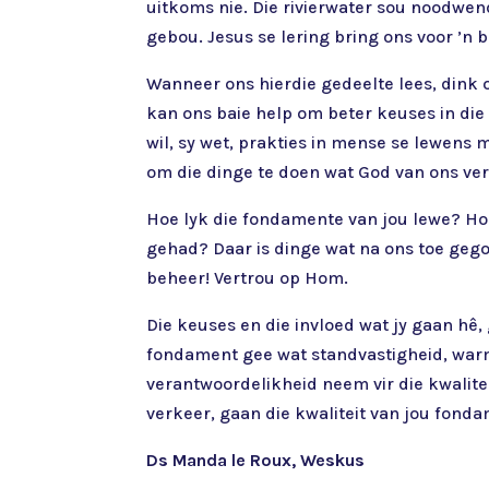
uitkoms nie. Die rivierwater sou noodwend
gebou. Jesus se lering bring ons voor ’n
Wanneer ons hierdie gedeelte lees, dink o
kan ons baie help om beter keuses in die
wil, sy wet, prakties in mense se lewens 
om die dinge te doen wat God van ons ver
Hoe lyk die fondamente van jou lewe? Hoe
gehad? Daar is dinge wat na ons toe gego
beheer! Vertrou op Hom.
Die keuses en die invloed wat jy gaan hê
fondament gee wat standvastigheid, warmt
verantwoordelikheid neem vir die kwalit
verkeer, gaan die kwaliteit van jou fond
Ds Manda le Roux, Weskus