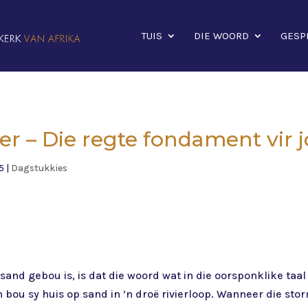
TUIS
DIE WOORD
GESP
r – Die regte fondament vir 
5
|
Dagstukkies
 sand gebou is, is dat die woord wat in die oorsponklike taa
n bou sy huis op sand in ’n droë rivierloop. Wanneer die sto