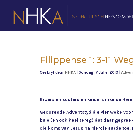
Filippense 1: 3-11 We
Geskryf deur
NHKA
|
Sondag, 7 Julie, 2019
|
Adven
Broers en susters en kinders in onse Here
Gedurende Adventstyd die vier weke voor 
baie (en ook heel tereg) dat daar gepree
die koms van Jesus na hierdie aarde toe,