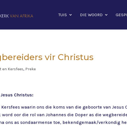
TUIS
DIE WOORD
GESP
gbereiders vir Christus
t en Kersfees
,
Preke
 Jesus Christus:
Kersfees waarin ons die koms van die geboorte van Jesus C
k word oor die rol van Johannes die Doper as die wegbereid
 na ons as sondaarmense toe, bekendgemaak/verkondig het. 