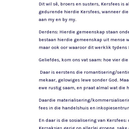
Dit wil sê, broers en susters, Kersfees is
gedurende hierdie Kersfees, wanneer die l
aan my en by my.
Derdens: Hierdie gemeenskap staan onder d
bestaan hierdie gemeenskap uit mense wat 
maar ook oor waaroor dit werklik tydens 
Geliefdes, kom ons vat saam: hoe vier di
Daar is eerstens die romantisering/senti
mekaar, gelowiges lewe sonder God. Maar 
ewe rustig saam, en praat almal wat die h
Daardie materialisering/kommersialiserin
fees in die handelshuis en inkopiesentru
En daar is die sosialisering van Kersfees
Kersaksies gerig op allerlei groepe, sak