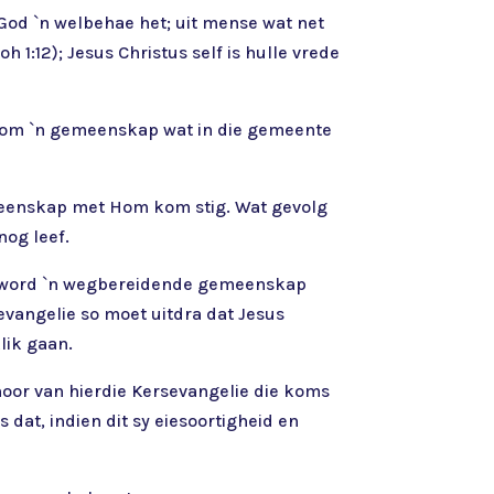
God `n welbehae het; uit mense wat net
1:12); Jesus Christus self is hulle vrede
arom `n gemeenskap wat in die gemeente
emeenskap met Hom kom stig. Wat gevolg
nog leef.
ie, word `n wegbereidende gemeenskap
vangelie so moet uitdra dat Jesus
lik gaan.
hoor van hierdie Kersevangelie die koms
 dat, indien dit sy eiesoortigheid en