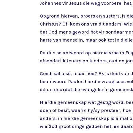
Johannes vir Jesus die weg voorberei het,
Opgrond hiervan, broers en susters, is di
Christus? Of, kom ons vra dit anders: Wi
dat God mens geword het vir sondaarmense
harte van mense in, maar ook tot in die
Paulus se antwoord op hierdie vrae in Fi
afsonderlik (ouers en kinders, oud en jon
Goed, sal u sê, maar hoe? Ek is deel van 
beantwoord Paulus hierdie vraag soos vol
dit uit deurdat die evangelie `n gemeens
Hierdie gemeenskap wat gestig word, best
doen of besit, waarin hy/sy presteer, hoe 
anders: in hierdie gemeenskap is almal 
wie God groot dinge gedoen het, en daaro