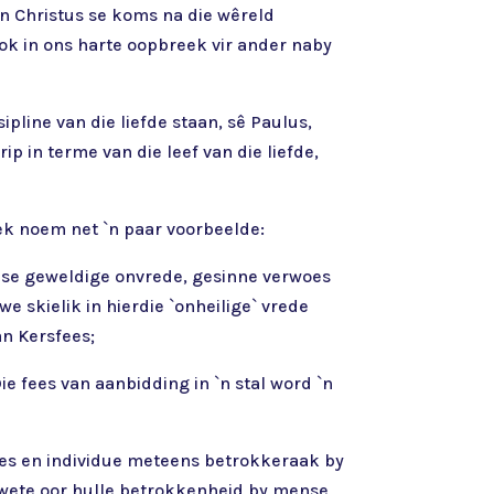
van Christus se koms na die wêreld
ook in ons harte oopbreek vir ander naby
pline van die liefde staan, sê Paulus,
p in terme van die leef van die liefde,
ek noem net `n paar voorbeelde:
ense geweldige onvrede, gesinne verwoes
 skielik in hierdie `onheilige` vrede
an Kersfees;
e fees van aanbidding in `n stal word `n
asies en individue meteens betrokkeraak by
gewete oor hulle betrokkenheid by mense