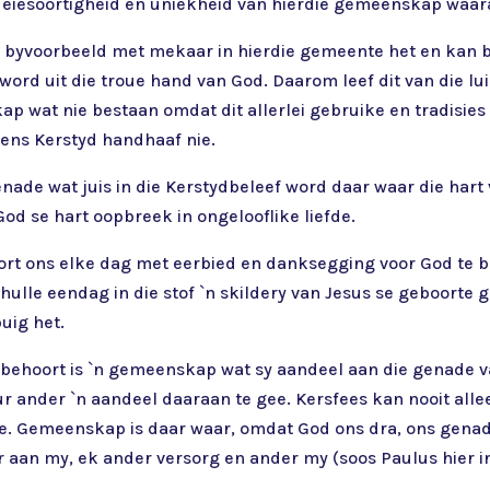
ie eiesoortigheid en uniekheid van hierdie gemeenskap waar
yvoorbeeld met mekaar in hierdie gemeente het en kan beo
ord uit die troue hand van God. Daarom leef dit van die lui
ap wat nie bestaan omdat dit allerlei gebruike en tradisies
ens Kerstyd handhaaf nie.
genade wat juis in die Kerstydbeleef word daar waar die har
od se hart oopbreek in ongelooflike liefde.
hoort ons elke dag met eerbied en danksegging voor God te b
ulle eendag in die stof `n skildery van Jesus se geboorte g
uig het.
ehoort is `n gemeenskap wat sy aandeel aan die genade v
eur ander `n aandeel daaraan te gee. Kersfees kan nooit al
e. Gemeenskap is daar waar, omdat God ons dra, ons genadi
aan my, ek ander versorg en ander my (soos Paulus hier in