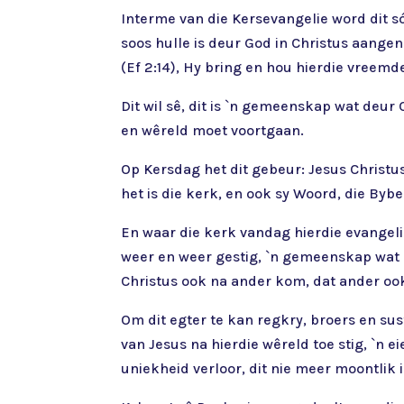
Interme van die Kersevangelie word dit s
soos hulle is deur God in Christus aangen
(Ef 2:14), Hy bring en hou hierdie vree
Dit wil sê, dit is `n gemeenskap wat de
en wêreld moet voortgaan.
Op Kersdag het dit gebeur: Jesus Christ
het is die kerk, en ook sy Woord, die Bybe
En waar die kerk vandag hierdie evangeli
weer en weer gestig, `n gemeenskap wat 
Christus ook na ander kom, dat ander ook
Om dit egter te kan regkry, broers en su
van Jesus na hierdie wêreld toe stig, `n e
uniekheid verloor, dit nie meer moontlik 