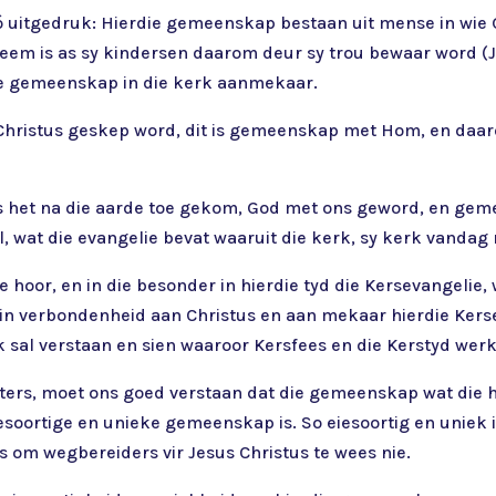
ó uitgedruk: Hierdie gemeenskap bestaan uit mense in wie 
eem is as sy kindersen daarom deur sy trou bewaar word (Joh 
mde gemeenskap in die kerk aanmekaar.
ur Christus geskep word, dit is gemeenskap met Hom, en da
us het na die aarde toe gekom, God met ons geword, en g
l, wat die evangelie bevat waaruit die kerk, sy kerk vandag 
e hoor, en in die besonder in hierdie tyd die Kersevangel
in verbondenheid aan Christus en aan mekaar hierdie Kerse
 sal verstaan en sien waaroor Kersfees en die Kerstyd werk
sters, moet ons goed verstaan dat die gemeenskap wat die 
iesoortige en unieke gemeenskap is. So eiesoortig en uniek is
is om wegbereiders vir Jesus Christus te wees nie.