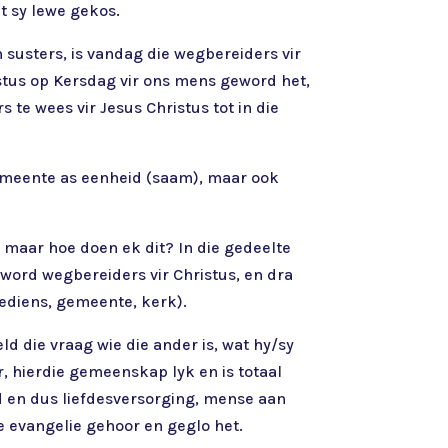
t sy lewe gekos.
 susters, is vandag die wegbereiders vir
stus op Kersdag vir ons mens geword het,
te wees vir Jesus Christus tot in die
 gemeente as eenheid (saam), maar ook
, maar hoe doen ek dit? In die gedeelte
 word wegbereiders vir Christus, en dra
rediens, gemeente, kerk).
 die vraag wie die ander is, wat hy/sy
er, hierdie gemeenskap lyk en is totaal
d en dus liefdesversorging, mense aan
e evangelie gehoor en geglo het.