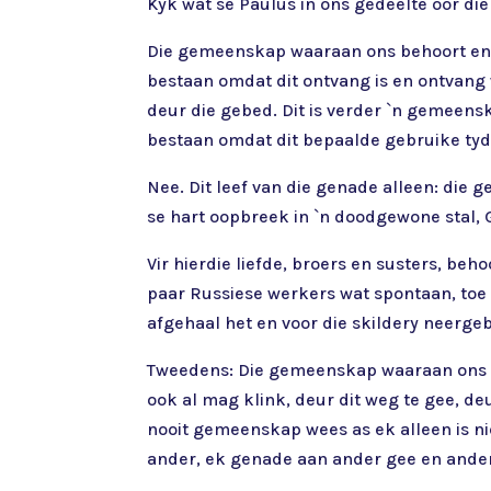
Kyk wat sê Paulus in ons gedeelte oor d
Die gemeenskap waaraan ons behoort en b
bestaan omdat dit ontvang is en ontvang w
deur die gebed. Dit is verder `n gemeensk
bestaan omdat dit bepaalde gebruike tyd
Nee. Dit leef van die genade alleen: die 
se hart oopbreek in `n doodgewone stal, G
Vir hierdie liefde, broers en susters, be
paar Russiese werkers wat spontaan, toe h
afgehaal het en voor die skildery neergeb
Tweedens: Die gemeenskap waaraan ons b
ook al mag klink, deur dit weg te gee, d
nooit gemeenskap wees as ek alleen is ni
ander, ek genade aan ander gee en ander 