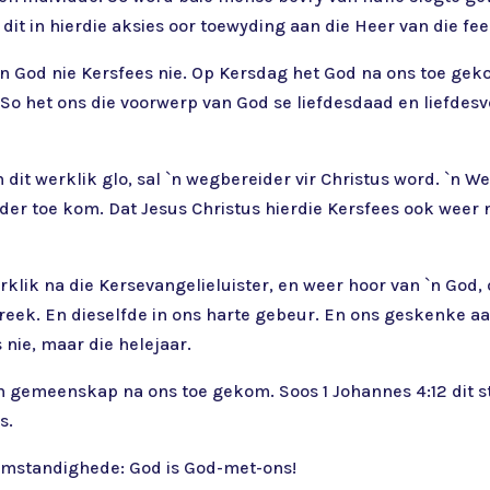
an dit in hierdie aksies oor toewyding aan die Heer van die fe
 van God nie Kersfees nie. Op Kersdag het God na ons toe 
 So het ons die voorwerp van God se liefdesdaad en lief­de
n dit werklik glo, sal `n wegbereider vir Christus word. `n
der toe kom. Dat Jesus Christus hierdie Kersfees ook weer 
rklik na die Kersevangelieluister, en weer hoor van `n God, o
ek. En dieselfde in ons harte gebeur. En ons geskenke aa
 nie, maar die helejaar.
en gemeenskap na ons toe gekom. Soos 1 Johannes 4:12 dit st
s.
 omstandighede: God is God-met-ons!