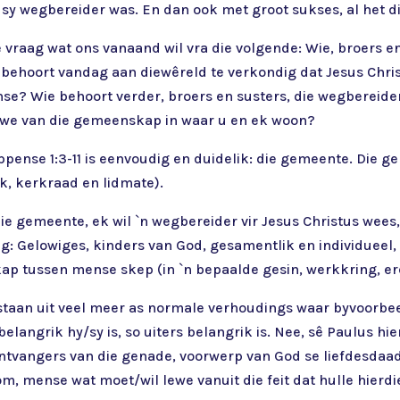
 sy wegbereider was. En dan ook met groot sukses, al het di
e vraag wat ons vanaand wil vra die volgende: Wie, broers en
e behoort vandag aan diewêreld te verkondig dat Jesus Chri
? Wie behoort verder, broers en susters, die wegbereiders 
 lewe van die gemeenskap in waar u en ek woon?
lippense 1:3-11 is eenvoudig en duidelik: die gemeente. Die
k, kerkraad en lidmate).
die gemeente, ek wil `n wegbereider vir Jesus Christus wees
g: Gelowiges, kinders van God, gesamentlik en individueel,
kap tussen mense skep (in `n bepaalde gesin, werkkring, e
aan uit veel meer as normale verhoudings waar byvoorbeeld
belangrik hy/sy is, so uiters belangrik is. Nee, sê Paulus hi
ontvangers van die genade, voorwerp van God se liefdesdaa
m, mense wat moet/wil lewe vanuit die feit dat hulle hierdi