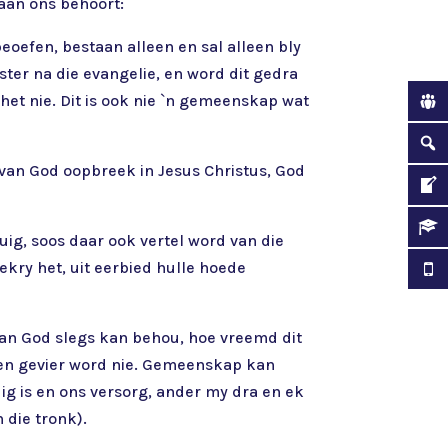
aan ons behoort:
efen, bestaan alleen en sal alleen bly
ster na die evangelie, en word dit gedra
 het nie. Dit is ook nie `n gemeenskap wat
t van God oopbreek in Jesus Christus, God
uig, soos daar ook vertel word van die
ekry het, uit eerbied hulle hoede
an God slegs kan behou, hoe vreemd dit
leen gevier word nie. Gemeenskap kan
g is en ons versorg, ander my dra en ek
 die tronk).