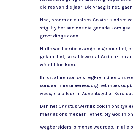
die res van die jaar. Die vraag is net: ga
Nee, broers en susters. So vier kinders
stig. Hy het aan ons die genade kom gee.
groot dinge doen.
Hulle wie hierdie evangelie gehoor het, e
gekom het, so sal lewe dat God ook na an
wêreld toe kom.
En dit alleen sal ons regkry indien ons we
sondaarmense eenvoudig net moes oopbre
wees, nie alleen in Adventstyd of Kersfees
Dan het Christus werklik ook in ons tyd 
maar as ons mekaar liefhet, bly God in on
Wegbereiders is mense wat roep, in alle