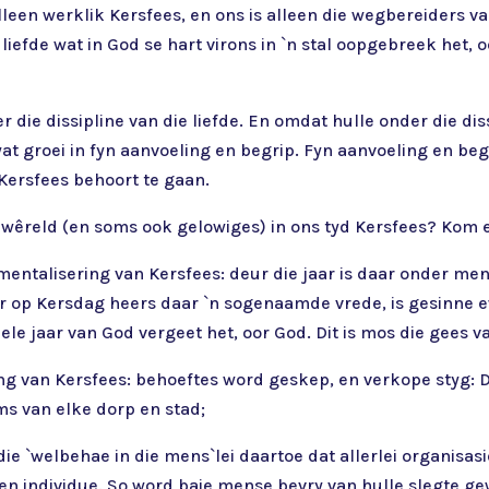
 alleen werklik Kersfees, en ons is alleen die wegbereiders 
iefde wat in God se hart virons in `n stal oopgebreek het, 
ie dissipline van die liefde. En omdat hulle onder die dissi
groei in fyn aanvoeling en begrip. Fyn aanvoeling en begri
Kersfees behoort te gaan.
e wêreld (en soms ook gelowiges) in ons tyd Kersfees? Kom 
mentalisering van Kersfees: deur die jaar is daar onder m
op Kersdag heers daar `n sogenaamde vrede, is gesinne ewe
ele jaar van God vergeet het, oor God. Dit is mos die gees v
g van Kersfees: behoeftes word geskep, en verkope styg: Di
ms van elke dorp en stad;
: die `welbehae in die mens`lei daartoe dat allerlei organis
e en individue. So word baie mense bevry van hulle slegte 