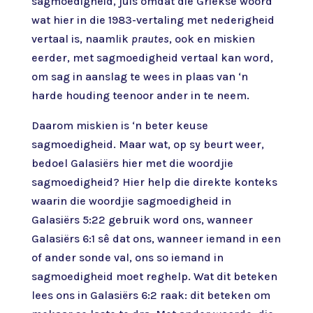
sagmoedigheid, juis omdat die Griekse woord
wat hier in die 1983-vertaling met nederigheid
vertaal is, naamlik
prautes
, ook en miskien
eerder, met sagmoedigheid vertaal kan word,
om sag in aanslag te wees in plaas van ‘n
harde houding teenoor ander in te neem.
Daarom miskien is ‘n beter keuse
sagmoedigheid. Maar wat, op sy beurt weer,
bedoel Galasiërs hier met die woordjie
sagmoedigheid? Hier help die direkte konteks
waarin die woordjie sagmoedigheid in
Galasiërs 5:22 gebruik word ons, wanneer
Galasiërs 6:1 sê dat ons, wanneer iemand in een
of ander sonde val, ons so iemand in
sagmoedigheid moet reghelp. Wat dit beteken
lees ons in Galasiërs 6:2 raak: dit beteken om