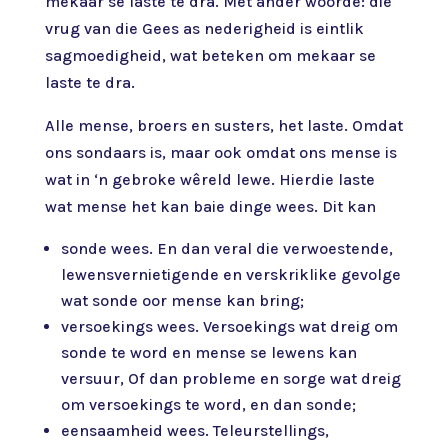
mekaar se laste te dra. Met ander woorde: die
vrug van die Gees as nederig­heid is eintlik
sagmoedigheid, wat beteken om mekaar se
laste te dra.
Alle mense, broers en susters, het laste. Omdat
ons sondaars is, maar ook omdat ons mense is
wat in ‘n gebroke wêreld lewe. Hierdie laste
wat mense het kan baie dinge wees. Dit kan
sonde wees. En dan veral die verwoestende,
lewensvernietigende en verskriklike gevolge
wat sonde oor mense kan bring;
versoekings wees. Versoekings wat dreig om
sonde te word en mense se lewens kan
versuur, Of dan probleme en sorge wat dreig
om versoekings te word, en dan sonde;
eensaamheid wees. Teleurstellings,