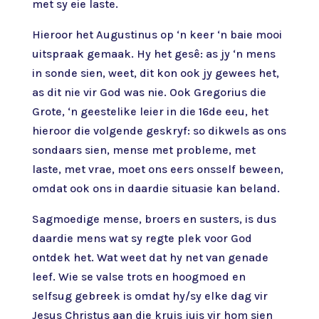
met sy eie laste.
Hieroor het Augustinus op ‘n keer ‘n baie mooi
uitspraak gemaak. Hy het gesê: as jy ‘n mens
in sonde sien, weet, dit kon ook jy gewees het,
as dit nie vir God was nie. Ook Gregorius die
Grote, ‘n geestelike leier in die 16de eeu, het
hieroor die volgende geskryf: so dikwels as ons
sondaars sien, mense met probleme, met
laste, met vrae, moet ons eers onsself beween,
omdat ook ons in daardie situasie kan beland.
Sagmoedige mense, broers en susters, is dus
daardie mens wat sy regte plek voor God
ontdek het. Wat weet dat hy net van genade
leef. Wie se valse trots en hoogmoed en
selfsug gebreek is omdat hy/sy elke dag vir
Jesus Christus aan die kruis juis vir hom sien