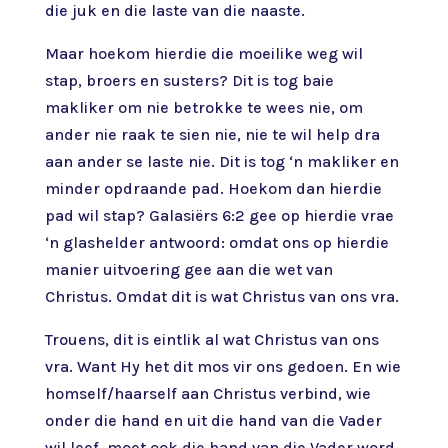
die juk en die laste van die naaste.
Maar hoekom hierdie die moeilike weg wil
stap, broers en susters? Dit is tog baie
makliker om nie betrokke te wees nie, om
ander nie raak te sien nie, nie te wil help dra
aan ander se laste nie. Dit is tog ‘n makliker en
minder opdraande pad. Hoekom dan hierdie
pad wil stap? Gala­siërs 6:2 gee op hierdie vrae
‘n glashelder antwoord: omdat ons op hierdie
manier uitvoering gee aan die wet van
Christus. Omdat dit is wat Christus van ons vra.
Trouens, dit is eintlik al wat Christus van ons
vra. Want Hy het dit mos vir ons gedoen. En wie
homself/haarself aan Christus verbind, wie
onder die hand en uit die hand van die Vader
wil leef, moet ook die hand van die Vader word.