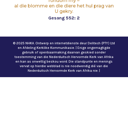
rondom my –
al die blomme en die diere het hul prag van
U gekry.
Gesang 552: 2
© 2025 NHKA. Ontwerp en internetdienste deur Delitech (PTY) Ltd
en Afdeling Kerklike Kommunikasie. | Enige ongemagtigde
gebruik of openbaarmaking daarvan geskied sonder
toestemming van die Nederduitsch Hervormde Kerk van Afrika
en kan as onwettig beskou word. Die standpunte en menings
vervat op hierdie webblad is nie noodwendig dié van die
Nederduitsch Hervormde Kerk van Afrika nie. |