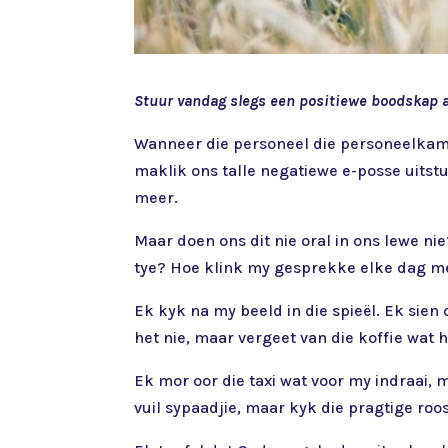
Stuur vandag slegs een positiewe boodskap aa
Wanneer die personeel die personeelkame
maklik ons talle negatiewe e-posse uitst
meer.
Maar doen ons dit nie oral in ons lewe n
tye? Hoe klink my gesprekke elke dag me
Ek kyk na my beeld in die spieël. Ek sien
het nie, maar vergeet van die koffie wat h
Ek mor oor die taxi wat voor my indraai, 
vuil sypaadjie, maar kyk die pragtige roo