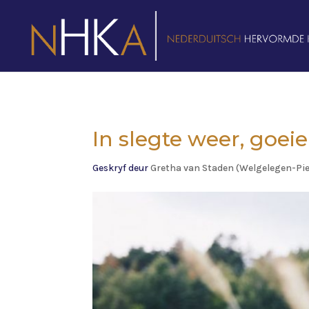
In slegte weer, goei
Geskryf deur
Gretha van Staden (Welgelegen-Pi