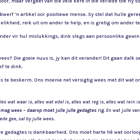
oor, maar vergeet van die vele kere in die verlede toe Hy 
werf ’n artikel oor positiewe mense. Sy stel dat hulle geree
ikheid, reik uit om ander te help, en is gretig om ander te
er vir hul mislukkings, dink slegs aan persoonlike gewin 
wees? Die goeie nuus is, jy kan dit verander! Dit gaan dalk 
f te dink.
s te beskerm. Ons moenie net versigtig wees met dit wat o
lles wat waar is, alles wat edel is, alles wat reg is, alles wat rein
 mag wees – daarop moet julle julle gedagtes rig
. En wat julle v
ede gee, sal by julle wees.
ewe gedagtes is dankbaarheid. Ons moet harte hê wat oorlo