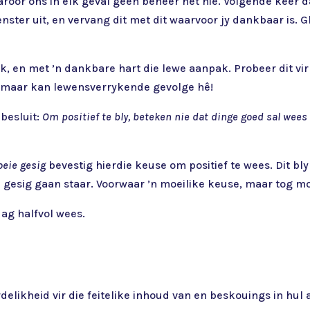
oor ons in elk geval geen beheer het nie. Volgende keer dat
nster uit, en vervang dit met dit waarvoor jy dankbaar is. G
k, en met ’n dankbare hart die lewe aanpak. Probeer dit vi
s, maar kan lewensverrykende gevolge hê!
besluit:
Om positief te bly, beteken nie dat dinge goed sal wees 
oeie gesig
bevestig hierdie keuse om positief te wees. Dit bly
e gesig gaan staar. Voorwaar ’n moeilike keuse, maar tog mo
dag halfvol wees.
elikheid vir die feitelike inhoud van en beskouings in hul a