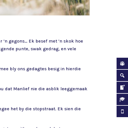
ar ’n gegons… Ek besef met ’n skok hoe
digende punte, swak gedrag, en vele
mee bly ons gedagtes besig in hierdie
hou dat Manlief nie die asblik leeggemaak
gee het by die stopstraat. Ek sien die