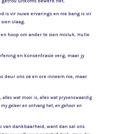
so getrou uitkoms bewerk het.
d is vir nuwe ervarings en nie bang is vir
 sien slaag.
en hoop om ander te sien misluk. Hulle
oefening en konsentrasie verg, maar jy
ns deur ons oë en ore inneem nie, maar
 is, alles wat mooi is, alles wat prysenswaardig
an my geleer en ontvang het, en gehoor en
op van dankbaarheid, want dan sal ons