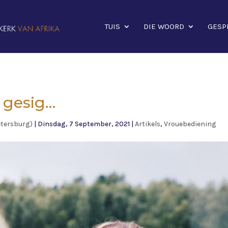
TUIS
DIE WOORD
GESP
e gesig…
etersburg)
|
Dinsdag, 7 September, 2021
|
Artikels
,
Vrouebediening