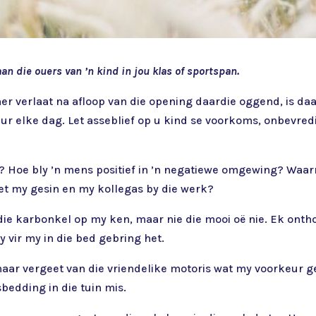
n die ouers van ’n kind in jou klas of sportspan.
r verlaat na afloop van die opening daardie oggend, is da
uur elke dag. Let asseblief op u kind se voorkoms, onbevre
ie? Hoe bly ’n mens positief in ’n negatiewe omgewing? Waar
t my gesin en my kollegas by die werk?
 die karbonkel op my ken, maar nie die mooi oë nie. Ek ont
y vir my in die bed gebring het.
maar vergeet van die vriendelike motoris wat my voorkeur ge
sbedding in die tuin mis.