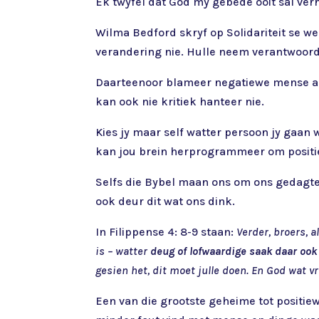
Ek twyfel dat God my gebede ooit sal verh
Wilma Bedford skryf op Solidariteit se web
verandering nie. Hulle neem verantwoordel
Daarteenoor blameer negatiewe mense and
kan ook nie kritiek hanteer nie.
Kies jy maar self watter persoon jy gaan 
kan jou brein herprogrammeer om positie
Selfs die Bybel maan ons om ons gedagte
ook deur dit wat ons dink.
In Filippense 4: 8-9 staan:
Verder, broers, a
is – watter
deug of lofwaardige saak daar ook
gesien het, dit moet julle doen. En God wat vr
Een van die grootste geheime tot positi