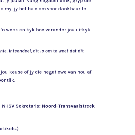
 jy jouself vang negatief dink, gryp die
lo my, jy het baie om voor dankbaar te
r ’n week en kyk hoe verander jou uitkyk
nie. Inteendeel, dit is om te weet dat dit
 jou keuse of jy die negatiewe van nou af
ontlik.
NHSV Sekretaris: Noord-Transvaalstreek
rtikels.)