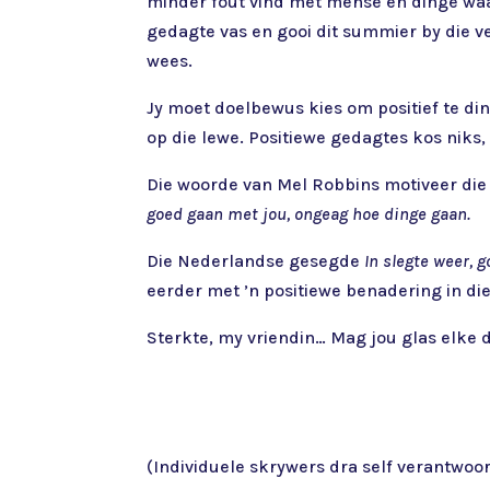
minder fout vind met mense en dinge waar
gedagte vas en gooi dit summier by die ve
wees.
Jy moet doelbewus kies om positief te din
op die lewe. Positiewe gedagtes kos nik
Die woorde van Mel Robbins motiveer die 
goed gaan met jou, ongeag hoe dinge gaan.
Die Nederlandse gesegde
In slegte weer, g
eerder met ’n positiewe benadering in di
Sterkte, my vriendin… Mag jou glas elke 
(Individuele skrywers dra self verantwoord