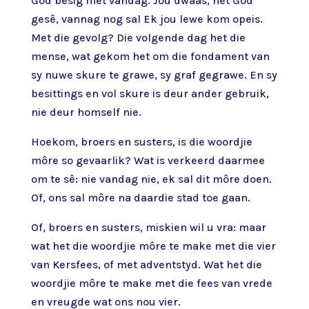
God besig met vandag. Jou dwaas, het God
gesê, vannag nog sal Ek jou lewe kom opeis.
Met die gevolg? Die volgende dag het die
mense, wat gekom het om die fondament van
sy nuwe skure te grawe, sy graf gegrawe. En sy
besittings en vol skure is deur ander gebruik,
nie deur homself nie.
Hoekom, broers en susters, is die woordjie
môre so gevaarlik? Wat is verkeerd daarmee
om te sê: nie vandag nie, ek sal dit môre doen.
Of, ons sal môre na daardie stad toe gaan.
Of, broers en susters, miskien wil u vra: maar
wat het die woordjie môre te make met die vier
van Kersfees, of met adventstyd. Wat het die
woordjie môre te make met die fees van vrede
en vreugde wat ons nou vier.