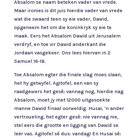
Absalom se naam beteken vader van vrede.
Maar ironies is dit juis hierdie vader van vrede
wat die swaard teen sy eie vader, Dawid,
opgeneem het om die koninkryk sy eie te
maak. Eers het Absalom Dawid uit Jerusalem
verdryf, en toe vir Dawid anderkant die
Jordaan vasgekeer. Ons lees hiervan in 2
Samuel 16-18.
Toe Absalom egter die finale slag moes slaan,
het hy getwyfel. Agitofel, een van sy
raadgewers het gesê: vannag nog, hierdie nag
Absalom, moet jy met 12000 uitgesoekte
manne Dawid finaal oorweldig. Husai, ‘n ander
vertroueling, het egter gesê: nie vannag nie,
stel eers die grootte en ligging van Dawid se
leër vas. Agitofel sê dus: vandag! En Husai sê: