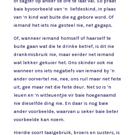
of sagter op ander se ore te laat val. So praat
baie byvoorbeeld van ’n liefdeskind, in plaas
van ’n kind wat buite die eg gebore word. Of
iemand het iets nie gesteel nie, net gegaps.
Of, wanneer iemand homself of haarself te
buite gaan wat die te drinke betref, is dit nie
drankmisbruik nie, maar eerder net iemand
wat lekker gekuier het. Ons skinder ook nie
wanneer ons iets negatiefs van iemand by ’n
ander oorvertel nie, nee, ons ruil maar net feite
uit, gee maar net die feite deur. Net so is ‘n
leuen en ’n witleuentjie vir baie hoegenaamd
nie dieselfde ding nie. En daar is nog baie
ander voorbeelde, waarvan u seker baie beter
voorbeelde kan noem.
Hierdie soort taalgebruik, broers en susters, is