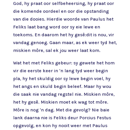
God, hy praat oor selfbeheersing, hy praat oor
die komende oordeel en oor die opstanding
van die dooies. Hierdie woorde van Paulus het
Feliks laat bang word oor sy eie lewe en
toekoms. En daarom het hy gesê:dit is nou, vir
vandag genoeg. Gaan maar, as ek weer tyd het,
miskien môre, sal ek jou weer laat kom.
Wat het met Feliks gebeur: sy gewete het hom
vir die eerste keer in ‘n lang tyd weer begin
pla, hy het skuldig oor sy lewe begin voel, hy
het angs en skuld begin beleef. Maar hy wou
die saak nie vandag regstel nie. Miskien môre,
het hy gesê. Miskien moet ek wag tot môre.
Môre is nog ‘n dag. Met die gevolg? Nie baie
lank daarna nie is Feliks deur Porcius Festus
opgevolg, en kon hy nooit weer met Paulus