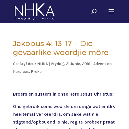
Jakobus 4: 13-17 – Die
gevaarlike woordjie môre
Geskryf deur
NHKA
|
Vrydag, 21 Junie, 2019
|
Advent en
Kersfees
,
Preke
Broers en susters in onse Here Jesus Christus:
Ons gebruik soms woorde om dinge wat eintlik
heeltemal verkeerd is, om sake wat nie
stigtend/opbouend is nie, reg te probeer praat