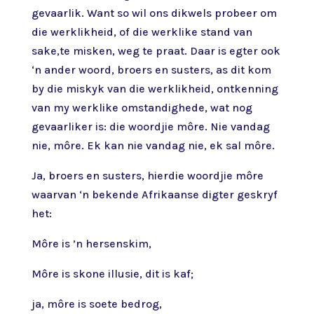
gevaarlik. Want so wil ons dikwels probeer om
die werklikheid, of die werklike stand van
sake,te misken, weg te praat. Daar is egter ook
‘n ander woord, broers en susters, as dit kom
by die miskyk van die werklikheid, ontkenning
van my werklike omstandighede, wat nog
gevaarliker is: die woordjie môre. Nie vandag
nie, môre. Ek kan nie vandag nie, ek sal môre.
Ja, broers en susters, hierdie woordjie môre
waarvan ‘n bekende Afrikaanse digter geskryf
het:
Môre is ’n hersenskim,
Môre is skone illusie, dit is kaf;
ja, môre is soete bedrog,