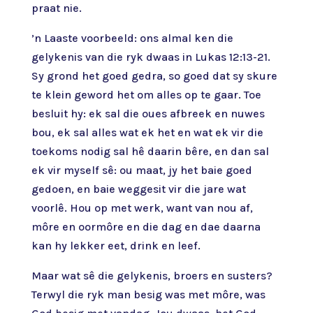
praat nie.
’n Laaste voorbeeld: ons almal ken die
gelykenis van die ryk dwaas in Lukas 12:13-21.
Sy grond het goed gedra, so goed dat sy skure
te klein geword het om alles op te gaar. Toe
besluit hy: ek sal die oues afbreek en nuwes
bou, ek sal alles wat ek het en wat ek vir die
toekoms nodig sal hê daarin bêre, en dan sal
ek vir myself sê: ou maat, jy het baie goed
gedoen, en baie weggesit vir die jare wat
voorlê. Hou op met werk, want van nou af,
môre en oormôre en die dag en dae daarna
kan hy lekker eet, drink en leef.
Maar wat sê die gelykenis, broers en susters?
Terwyl die ryk man besig was met môre, was