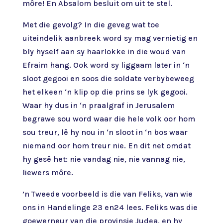
môre! En Absalom besluit om uit te stel.
Met die gevolg? In die geveg wat toe
uiteindelik aanbreek word sy mag vernietig en
bly hyself aan sy haarlokke in die woud van
Efraim hang. Ook word sy liggaam later in ‘n
sloot gegooi en soos die soldate verbybeweeg
het elkeen ‘n klip op die prins se lyk gegooi.
Waar hy dus in ‘n praalgraf in Jerusalem
begrawe sou word waar die hele volk oor hom
sou treur, lê hy nou in ‘n sloot in ‘n bos waar
niemand oor hom treur nie. En dit net omdat
hy gesê het: nie vandag nie, nie vannag nie,
liewers môre.
’n Tweede voorbeeld is die van Feliks, van wie
ons in Handelinge 23 en24 lees. Feliks was die
goewerneur van die provinsie Judea, en hy