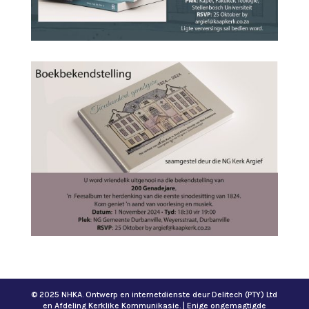
© 2025 NHKA. Ontwerp en internetdienste deur Delitech (PTY) Ltd
en Afdeling Kerklike Kommunikasie. | Enige ongemagtigde