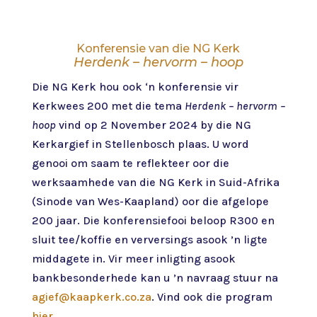
Konferensie van die NG Kerk
Herdenk – hervorm – hoop
Die NG Kerk hou ook ‘n konferensie vir
Kerkwees 200 met die tema
Herdenk – hervorm –
hoop
vind op 2 November 2024 by die NG
Kerkargief in Stellenbosch plaas. U word
genooi om saam te reflekteer oor die
werksaamhede van die NG Kerk in Suid-Afrika
(Sinode van Wes-Kaapland) oor die afgelope
200 jaar. Die konferensiefooi beloop R300 en
sluit tee/koffie en verversings asook ’n ligte
middagete in. Vir meer inligting asook
bankbesonderhede kan u ’n navraag stuur na
agief@kaapkerk.co.za
. Vind ook die program
hier
.