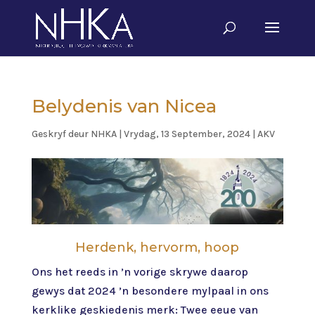
Belydenis van Nicea
Geskryf deur
NHKA
|
Vrydag, 13 September, 2024
|
AKV
Herdenk, hervorm, hoop
Ons het reeds in ’n vorige skrywe daarop
gewys dat 2024 ’n besondere mylpaal in ons
kerklike geskiedenis merk: Twee eeue van